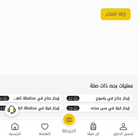
إزالة الفلاتر
عمليات بحث ذات صلة
إيجار جناح في یاسوج
إيجار جناح في محافظة کهکیلویه و بویراحمد
30
42
إيجار فيلا في سی سخت
إيجار فيلا في محافظة کهکیلویه و بویراحمد سعر معقول
13
29
OpenStreetMap
©
الخريطة
تسجيل الدخول
كن ضيفًا
المفضلة
الرئيسية