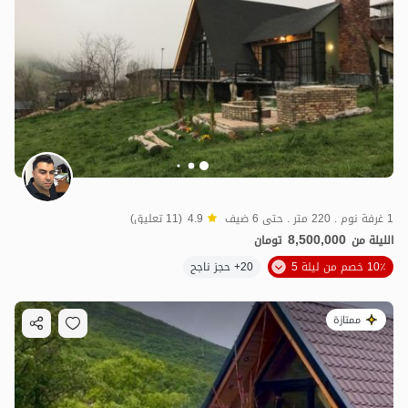
1 غرفة نوم . 220 متر . حتى 6 ضيف
4.9
(11 تعليق)
8,500,000
الليلة من
تومان
10٪ خصم من ليلة 5
20+ حجز ناجح
ممتازة