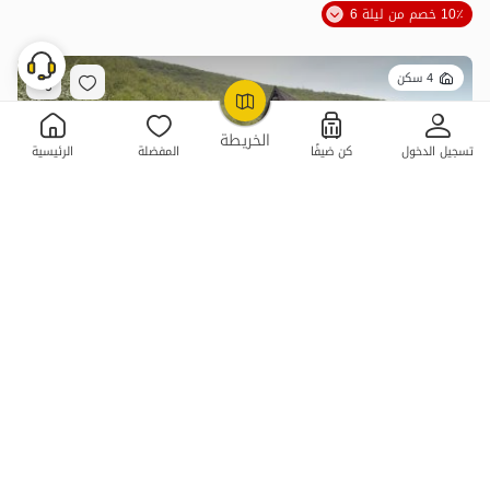
10٪ خصم من ليلة 6
4 سكن
OpenStreetMap
©
الخريطة
تسجيل الدخول
كن ضيفًا
المفضلة
الرئيسية
قرية زانوس نوشهر - كوخ دوبلكس
بدون غرفة نوم . 74 متر . حتى 5 ضيف
4.9
(9 تعليق)
17,500,000
الليلة من
تومان
10+ حجز ناجح