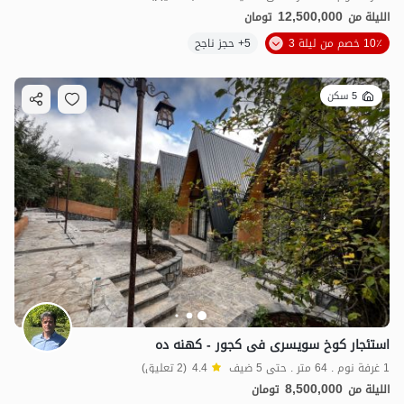
12,500,000
الليلة من
تومان
10٪ خصم من ليلة 3
5+ حجز ناجح
5 سكن
استئجار کوخ سویسری فی کجور - کهنه ده
1 غرفة نوم . 64 متر . حتى 5 ضيف
4.4
(2 تعليق)
8,500,000
الليلة من
تومان