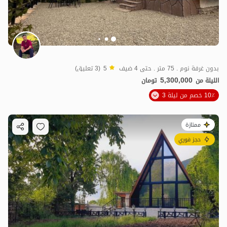
بدون غرفة نوم . 75 متر . حتى 4 ضيف
5
(3 تعليق)
5,300,000
الليلة من
تومان
10٪ خصم من ليلة 3
ممتازة
حجز فوري