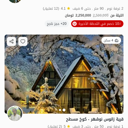
2 غرفة نوم . 90 متر . حتى 6 ضيف
4.1
(12 تعليق)
الليلة من
2,500,000
2,250,000
تومان
10٪ خصم في اللحظة الأخيرة
20+ حجز ناجح
4 سكن
قرية زانوس نوشهر - كوخ مسطح
1 غرفة نوم . 50 متر . حتى 3 ضيف
5
(2 تعليق)