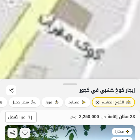
إيجار كوخ خشبي في کجور
الكوخ الخشبي
ممتازة.
فورا.
منظر جميل
23 مكان إقامة
من
2,250,000
من الأفضل
تومان
ممتازة