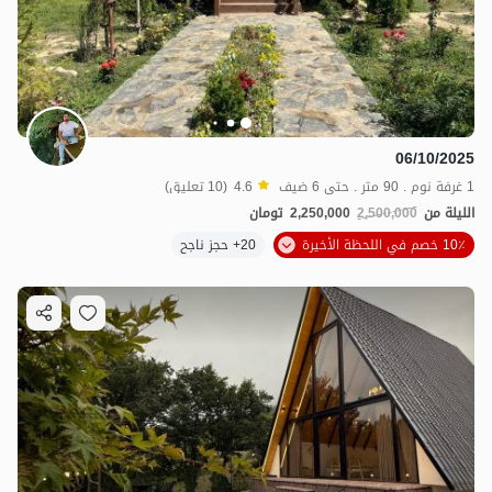
3.2
مليون ت
4.7
06/10/2025
1 غرفة نوم . 90 متر . حتى 6 ضيف
4.6
(10 تعليق)
الليلة من
2,500,000
2,250,000
تومان
10٪ خصم في اللحظة الأخيرة
20+ حجز ناجح