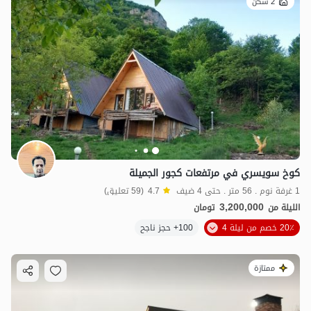
2 سكن
كوخ سويسري في مرتفعات كجور الجميلة
1 غرفة نوم . 56 متر . حتى 4 ضيف
4.7
(59 تعليق)
3,200,000
الليلة من
تومان
20٪ خصم من ليلة 4
100+ حجز ناجح
ممتازة