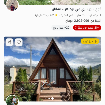
كوخ سويسري في نوشهر - تشاتان
1 غرفة نوم . 65 متر . حتى 4 ضيف
4.2
(17 تعليق)
2,929,000
الليلة من
تومان
20٪ خصم من ليلة 7
20+ حجز ناجح
حجز فوري