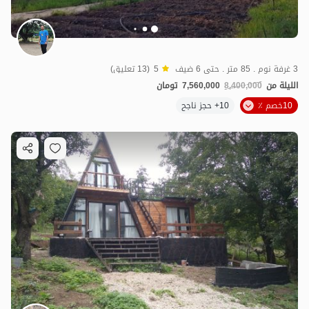
3 غرفة نوم . 85 متر . حتى 6 ضيف
5
(13 تعليق)
الليلة من
8,400,000
7,560,000
تومان
10خصم ٪
10+ حجز ناجح