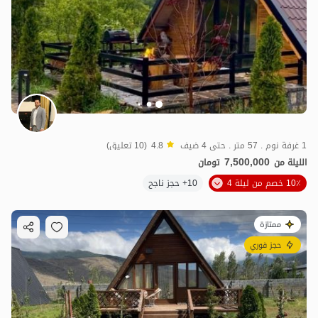
1 غرفة نوم . 57 متر . حتى 4 ضيف
4.8
(10 تعليق)
7,500,000
الليلة من
تومان
10٪ خصم من ليلة 4
10+ حجز ناجح
ممتازة
حجز فوري