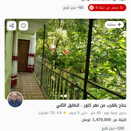
5٪ خصم من ليلة 6
50+ حجز ناجح
ممتازة
جناح بالقرب من نهر كلور - الطابق الثاني
بدون غرفة نوم . 40 متر . حتى 5 ضيف
4.8
(75 تعليق)
1,470,000
الليلة من
تومان
100+ حجز ناجح