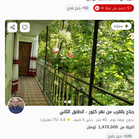
5٪ خصم من ليلة 6
50+ حجز ناجح
ممتازة
جناح بالقرب من نهر كلور - الطابق الثاني
بدون غرفة نوم . 40 متر . حتى 5 ضيف
4.8
(75 تعليق)
1,470,000
الليلة من
تومان
100+ حجز ناجح