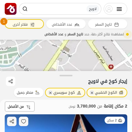
لاویج
1
تاريخ السفر
عدد الأشخاص
فلاتر أخرى
لمشاهدة نتائج أكثر دقة، حدد
تاريخ السفر
و
عدد الأشخاص
3.78
مليون ت
4.5
إيجار كوخ في لاویج
الكوخ الخشبي
كوخ سويسري
منظر جميل
2 مكان إقامة
من
3,780,000
من الأفضل
تومان
2 سكن