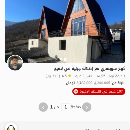
كوخ سويسري مع إطلالة جبلية في لافيج
1 غرفة نوم . 95 متر . حتى 2 ضيف
4.5
(1 تعليق)
الليلة من
4,200,000
3,780,000
تومان
10٪ خصم في اللحظة الأخيرة
1
1
صفحة
من