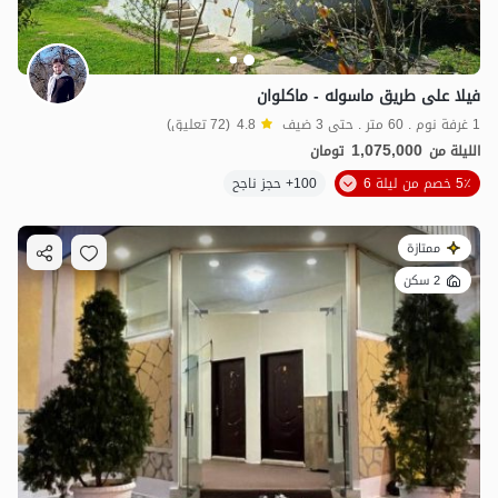
فيلا على طريق ماسوله - ماكلوان
1 غرفة نوم . 60 متر . حتى 3 ضيف
4.8
(72 تعليق)
1,075,000
الليلة من
تومان
5٪ خصم من ليلة 6
100+ حجز ناجح
ممتازة
2 سكن