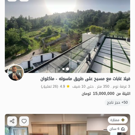
فيلا غابات مع مسبح على طريق ماسوله - ماكلوان
3 غرفة نوم . 350 متر . حتى 10 ضيف
4.9
(26 تعليق)
15,000,000
الليلة من
تومان
50+ حجز ناجح
ممتازة
6 سكن