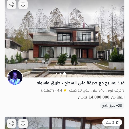
فيلا بمسبح مع حديقة على السطح - طريق ماسوله
3 غرفة نوم . 340 متر . حتى 10 ضيف
4.4
(9 تعليق)
14,000,000
الليلة من
تومان
20+ حجز ناجح
2 سكن