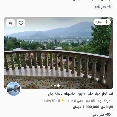
5+ حجز ناجح
ممتازة
استئجار فيلا على طريق ماسوله - ماكلوان
1 غرفة نوم . 85 متر . حتى 8 ضيف
5
(50 تعليق)
1,900,000
الليلة من
تومان
50+ حجز ناجح