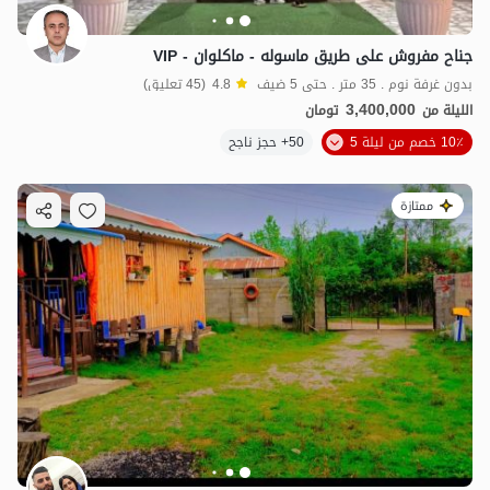
جناح مفروش على طريق ماسوله - ماكلوان - VIP
بدون غرفة نوم . 35 متر . حتى 5 ضيف
4.8
(45 تعليق)
3,400,000
الليلة من
تومان
10٪ خصم من ليلة 5
50+ حجز ناجح
ممتازة