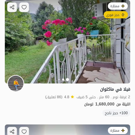
ممتازة
حجز فوري
فيلا في ماكلوان
2 غرفة نوم . 60 متر . حتى 5 ضيف
4.8
(86 تعليق)
1,680,000
الليلة من
تومان
100+ حجز ناجح
ممتازة