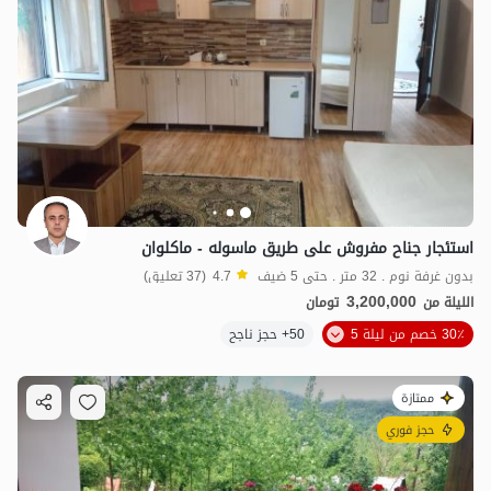
استئجار جناح مفروش على طريق ماسوله - ماكلوان
بدون غرفة نوم . 32 متر . حتى 5 ضيف
4.7
(37 تعليق)
3,200,000
الليلة من
تومان
30٪ خصم من ليلة 5
50+ حجز ناجح
ممتازة
حجز فوري