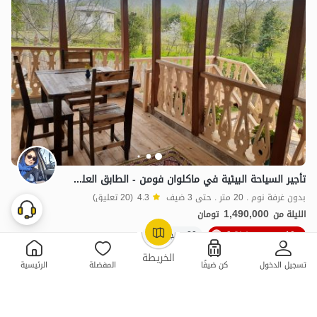
تأجير السياحة البيئية في ماكلوان فومن - الطابق العلوي
بدون غرفة نوم . 20 متر . حتى 3 ضيف
4.3
(20 تعليق)
1,490,000
الليلة من
تومان
10٪ خصم من ليلة 3
20+ حجز ناجح
OpenStreetMap
©
الخريطة
تسجيل الدخول
كن ضيفًا
المفضلة
الرئيسية