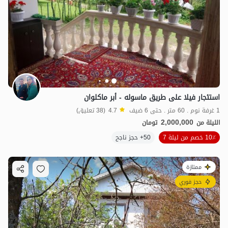
استئجار فيلا على طريق ماسوله - أبر ماكلوان
1 غرفة نوم . 60 متر . حتى 6 ضيف
4.7
(38 تعليق)
2,000,000
الليلة من
تومان
10٪ خصم من ليلة 7
50+ حجز ناجح
ممتازة
حجز فوري