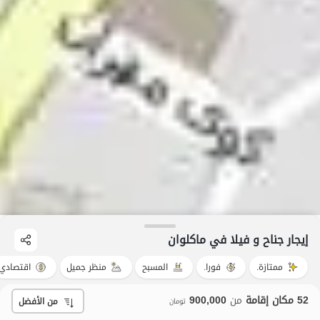
إيجار جناح و فيلا في ماکلوان
ممتازة.
فورا.
المسبح
منظر جميل
اقتصادي
52 مكان إقامة
من
900,000
من الأفضل
تومان