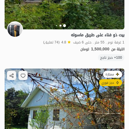
بيت ذو فناء على طريق ماسوله
1 غرفة نوم . 55 متر . حتى 6 ضيف
4.8
(74 تعليق)
1,500,000
الليلة من
تومان
100+ حجز ناجح
ممتازة
حجز فوري