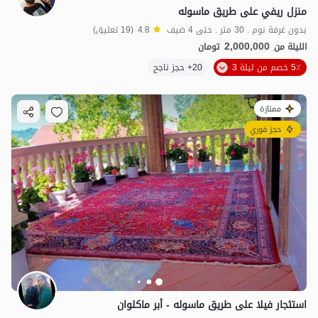
منزل ريفي على طريق ماسوله
بدون غرفة نوم . 30 متر . حتى 4 ضيف
4.8
(19 تعليق)
2,000,000
الليلة من
تومان
5٪ خصم من ليلة 3
20+ حجز ناجح
ممتازة
حجز فوري
استئجار فيلا على طريق ماسوله - أبر ماكلوان