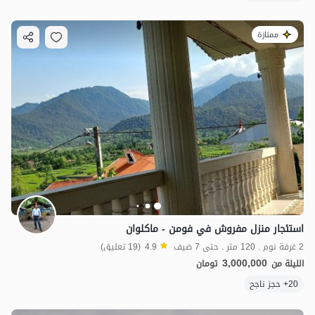
ممتازة
استئجار منزل مفروش في فومن - ماكلوان
2 غرفة نوم . 120 متر . حتى 7 ضيف
4.9
(19 تعليق)
3,000,000
الليلة من
تومان
20+ حجز ناجح