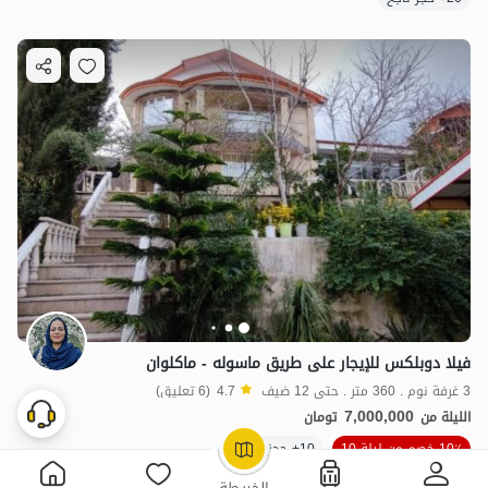
فيلا دوبلكس للإيجار على طريق ماسوله - ماكلوان
3 غرفة نوم . 360 متر . حتى 12 ضيف
4.7
(6 تعليق)
7,000,000
الليلة من
تومان
10٪ خصم من ليلة 10
10+ حجز ناجح
OpenStreetMap
©