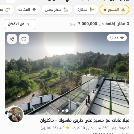
المسبح
ممتازة.
منظر جميل
الفخامة
مض
3 مكان إقامة
من
7,000,000
من الأفضل
تومان
ممتازة
فيلا غابات مع مسبح على طريق ماسوله - ماكلوان
3 غرفة نوم . 350 متر . حتى 10 ضيف
4.9
(26 تعليق)
14
مليون ت
4.4