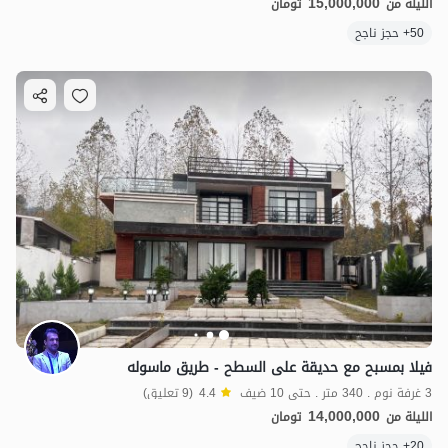
7
مليون ت
4.7
15,000,000
الليلة من
تومان
50+ حجز ناجح
فيلا بمسبح مع حديقة على السطح - طريق ماسوله
3 غرفة نوم . 340 متر . حتى 10 ضيف
4.4
(9 تعليق)
14,000,000
الليلة من
تومان
20+ حجز ناجح