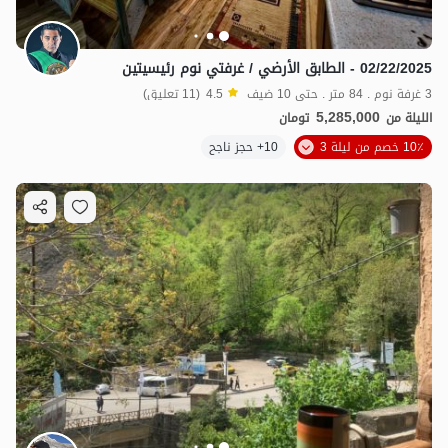
02/22/2025 - الطابق الأرضي / غرفتي نوم رئيسيتين
3 غرفة نوم . 84 متر . حتى 10 ضيف
4.5
(11 تعليق)
5,285,000
الليلة من
تومان
10٪ خصم من ليلة 3
10+ حجز ناجح