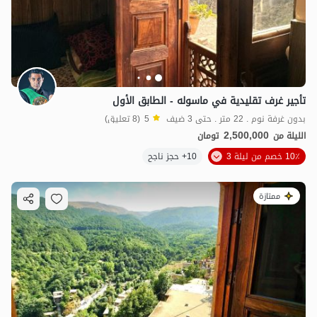
4.5
مليون ت
4.9
تأجير غرف تقليدية في ماسوله - الطابق الأول
بدون غرفة نوم . 22 متر . حتى 3 ضيف
5
(8 تعليق)
2,500,000
الليلة من
تومان
10٪ خصم من ليلة 3
10+ حجز ناجح
ممتازة