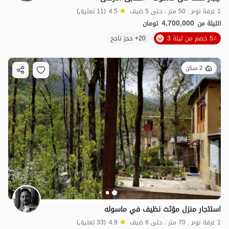
1 غرفة نوم . 50 متر . حتى 5 ضيف
4.5
(11 تعليق)
4,700,000
الليلة من
تومان
5٪ خصم من ليلة 3
20+ حجز ناجح
2 سكن
استئجار منزل مؤثث نظيف في ماسوله
1 غرفة نوم . 70 متر . حتى 6 ضيف
4.9
(33 تعليق)