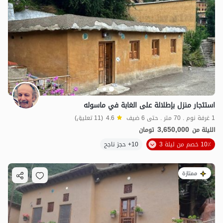
استئجار منزل بإطلالة على الغابة في ماسوله
1 غرفة نوم . 70 متر . حتى 6 ضيف
4.6
(11 تعليق)
3,650,000
الليلة من
تومان
10٪ خصم من ليلة 3
10+ حجز ناجح
ممتازة