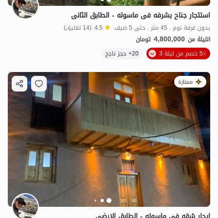
استئجار جناح بشرفه فی ماسوله - الطابق الثانی
بدون غرفة نوم . 45 متر . حتى 5 ضيف
4.5
(14 تعليق)
4,800,000
الليلة من
تومان
5٪ خصم من ليلة 3
20+ حجز ناجح
ممتازة
ایجار شقه فی ماسوله - الطابق الارضی