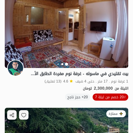
بيت تقليدي في ماسوله - غرفة نوم مفردة الطابق الأرضي
1 غرفة نوم . 17 متر . حتى 4 ضيف
4.6
(13 تعليق)
2,300,000
الليلة من
تومان
20٪ خصم من ليلة 7
20+ حجز ناجح
ممتازة