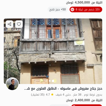
4,500,000
الليلة من
تومان
10٪ خصم من ليلة 6
50+ حجز ناجح
حجز جناح مفروش فی ماسوله - الطابق العلوی مع شرفه
بدون غرفة نوم . 38 متر . حتى 4 ضيف
4.7
(35 تعليق)
2,400,000
الليلة من
تومان