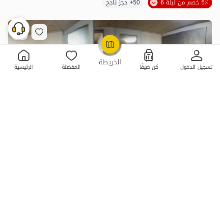
5٪ خصم من ليلة 6
50+ حجز ناجح
OpenStreetMap
©
الخريطة
تسجيل الدخول
كن ضيفًا
المفضلة
الرئيسية
شقه بغرفه واحده للایجار فی ماسوله - الطابق الثانی
بدون غرفة نوم . 40 متر . حتى 5 ضيف
4
(5 تعليق)
3,500,000
الليلة من
تومان
5٪ خصم من ليلة 3
5+ حجز ناجح