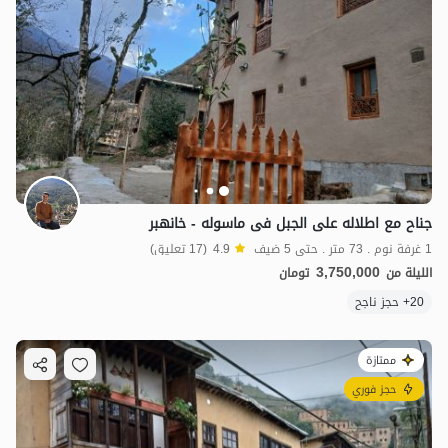
جناح مع اطلاله علی الجبل فی ماسوله - خانهبر
1 غرفة نوم . 73 متر . حتى 5 ضيف
4.9
(17 تعليق)
3,750,000
الليلة من
تومان
20+ حجز ناجح
ممتازة
حجز فوري