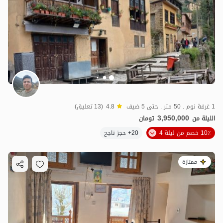
1 غرفة نوم . 50 متر . حتى 5 ضيف
4.8
(13 تعليق)
3,950,000
الليلة من
تومان
10٪ خصم من ليلة 4
20+ حجز ناجح
ممتازة