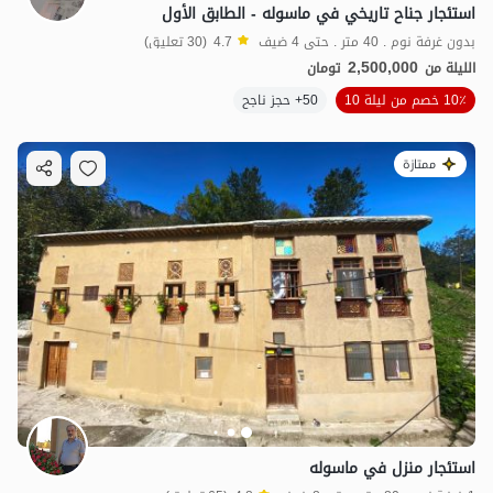
استئجار جناح تاريخي في ماسوله - الطابق الأول
بدون غرفة نوم . 40 متر . حتى 4 ضيف
4.7
(30 تعليق)
2,500,000
الليلة من
تومان
10٪ خصم من ليلة 10
50+ حجز ناجح
ممتازة
استئجار منزل في ماسوله