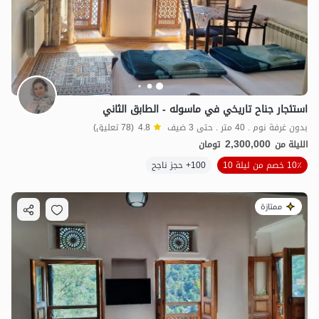
استئجار جناح تاريخي في ماسوله - الطابق الثاني
بدون غرفة نوم . 40 متر . حتى 3 ضيف
4.8
(78 تعليق)
2,300,000
الليلة من
تومان
10٪ خصم من ليلة 10
100+ حجز ناجح
ممتازة
4.9
مليون ت
4.9