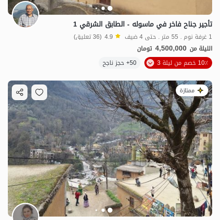
تأجير جناح فاخر في ماسوله - الطابق الشرقي 1
1 غرفة نوم . 55 متر . حتى 4 ضيف
4.9
(36 تعليق)
4,500,000
الليلة من
تومان
10٪ خصم من ليلة 3
50+ حجز ناجح
ممتازة