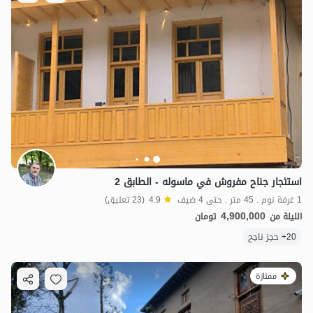
استئجار جناح مفروش في ماسوله - الطابق 2
1 غرفة نوم . 45 متر . حتى 4 ضيف
4.9
(23 تعليق)
4,900,000
الليلة من
تومان
20+ حجز ناجح
ممتازة