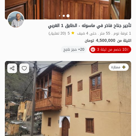
تأجير جناح فاخر في ماسوله - الطابق 1 الغربي
1 غرفة نوم . 55 متر . حتى 4 ضيف
5
(20 تعليق)
4,500,000
الليلة من
تومان
10٪ خصم من ليلة 3
20+ حجز ناجح
ممتازة