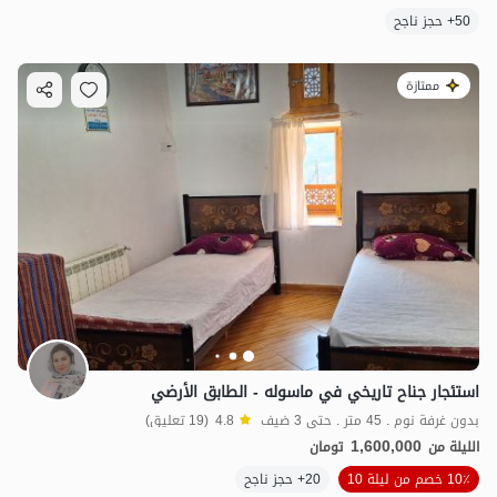
50+ حجز ناجح
ممتازة
استئجار جناح تاريخي في ماسوله - الطابق الأرضي
بدون غرفة نوم . 45 متر . حتى 3 ضيف
4.8
(19 تعليق)
1,600,000
الليلة من
تومان
10٪ خصم من ليلة 10
20+ حجز ناجح