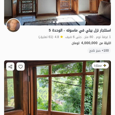
استئجار نزل بيئي في ماسوله - الوحدة 5
1 غرفة نوم . 80 متر . حتى 6 ضيف
4.8
(61 تعليق)
4,000,000
الليلة من
تومان
100+ حجز ناجح
ممتازة