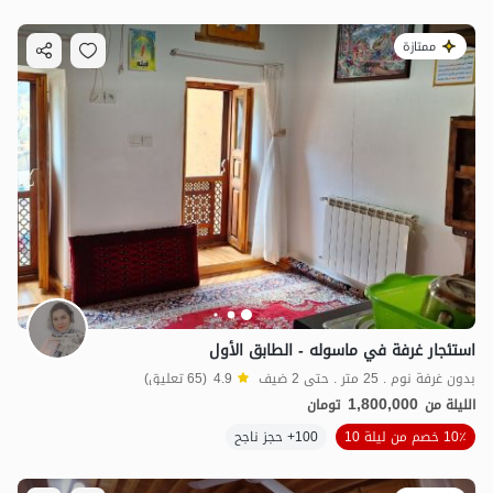
ممتازة
استئجار غرفة في ماسوله - الطابق الأول
بدون غرفة نوم . 25 متر . حتى 2 ضيف
4.9
(65 تعليق)
1,800,000
الليلة من
تومان
10٪ خصم من ليلة 10
100+ حجز ناجح