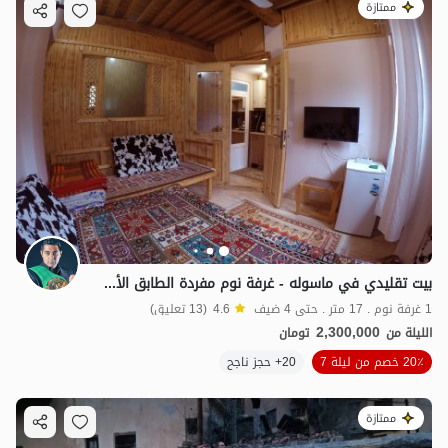
ممتازة
بيت تقليدي في ماسوله - غرفة نوم مفردة الطابق الأرضي
1 غرفة نوم . 17 متر . حتى 4 ضيف
4.6
(13 تعليق)
2,300,000
الليلة من
تومان
20٪ خصم من ليلة 7
20+ حجز ناجح
ممتازة