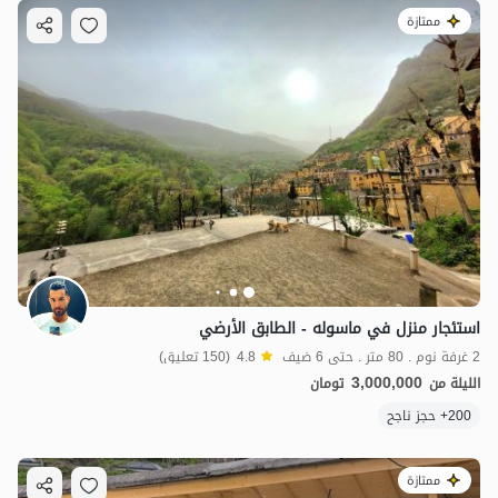
ممتازة
استئجار منزل في ماسوله - الطابق الأرضي
2 غرفة نوم . 80 متر . حتى 6 ضيف
4.8
(150 تعليق)
3,000,000
الليلة من
تومان
200+ حجز ناجح
ممتازة