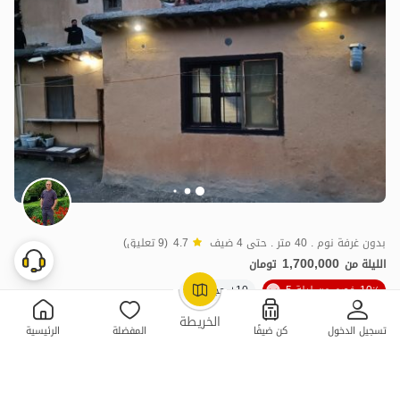
بدون غرفة نوم . 40 متر . حتى 4 ضيف
4.7
(9 تعليق)
1,700,000
الليلة من
تومان
10٪ خصم من ليلة 5
10+ حجز ناجح
OpenStreetMap
©
الخريطة
تسجيل الدخول
كن ضيفًا
المفضلة
الرئيسية
ممتازة