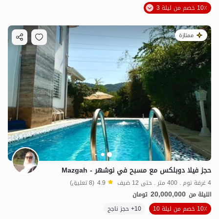
10٪ خصم من ليلة 3
ممتازة
حجز فيلا دوبلكس مع مسبح في نوشهر - Mazgah
4 غرفة نوم . 400 متر . حتى 12 ضيف
4.9
(8 تعليق)
20,000,000
الليلة من
تومان
10٪ خصم من ليلة 10
10+ حجز ناجح