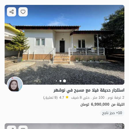
استئجار حديقة فيلا مع مسبح في نوشهر
2 غرفة نوم . 100 متر . حتى 8 ضيف
4.7
(9 تعليق)
6,990,000
الليلة من
تومان
10+ حجز ناجح