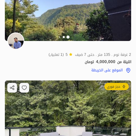
2 غرفة نوم . 135 متر . حتى 7 ضيف
5
(1 تعليق)
4,000,000
الليلة من
تومان
الموقع على الخريطة
حجز فوري
2
مليون ت
4.8