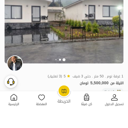
1 غرفة نوم . 50 متر . حتى 3 ضيف
5
(3 تعليق)
5,500,000
الليلة من
تومان
بات نواز
OpenStreetMap
©
الخريطة
تسجيل الدخول
كن ضيفًا
المفضلة
الرئيسية