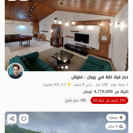
حجز فيلا غابة في رويان - فنوش
2 غرفة نوم . 130 متر . حتى 6 ضيف
4.7
(42 تعليق)
4,770,000
الليلة من
تومان
10٪ خصم من ليلة 10
50+ حجز ناجح
ممتازة
4 سكن