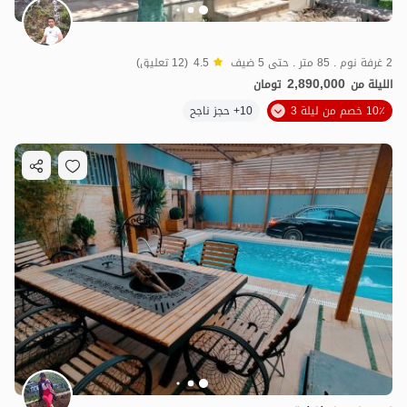
2 غرفة نوم . 85 متر . حتى 5 ضيف
4.5
(12 تعليق)
2,890,000
الليلة من
تومان
10٪ خصم من ليلة 3
10+ حجز ناجح