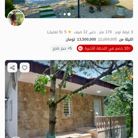
3 غرفة نوم . 170 متر . حتى 12 ضيف
5
(5 تعليق)
الليلة من
15,000,000
13,500,000
تومان
10٪ خصم في اللحظة الأخيرة
5+ حجز ناجح