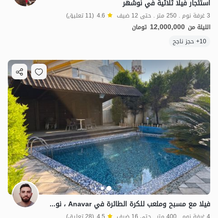
استئجار فيلا ثلاثية في نوشهر
3 غرفة نوم . 250 متر . حتى 12 ضيف
4.6
(11 تعليق)
12,000,000
الليلة من
تومان
10+ حجز ناجح
فيلا مع مسبح وملعب للكرة الطائرة في Anavar ، نوشهر
4 غرفة نوم . 400 متر . حتى 16 ضيف
4.5
(28 تعليق)