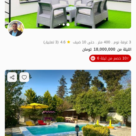
3 غرفة نوم . 400 متر . حتى 10 ضيف
4.6
(3 تعليق)
18,000,000
الليلة من
تومان
10٪ خصم من ليلة 6