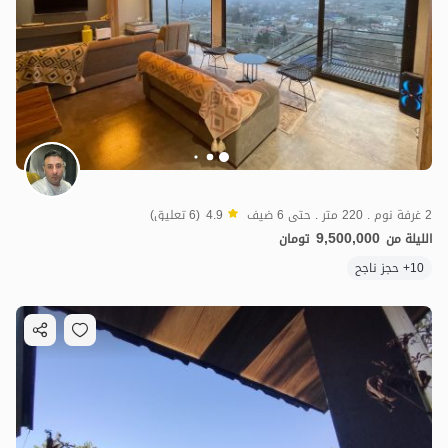
2 غرفة نوم . 220 متر . حتى 6 ضيف
4.9
(6 تعليق)
9,500,000
الليلة من
تومان
10+ حجز ناجح