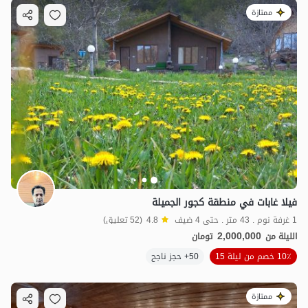
ممتازة
فيلا غابات في منطقة كجور الجميلة
1 غرفة نوم . 43 متر . حتى 4 ضيف
4.8
(52 تعليق)
2,000,000
الليلة من
تومان
10٪ خصم من ليلة 15
50+ حجز ناجح
ممتازة