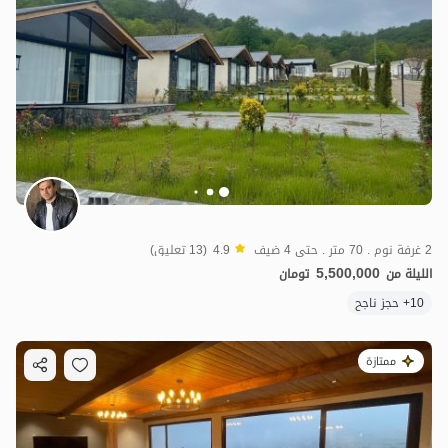
2 غرفة نوم . 70 متر . حتى 4 ضيف
4.9
(13 تعليق)
5,500,000
الليلة من
تومان
10+ حجز ناجح
ممتازة