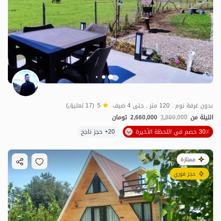
بدون غرفة نوم . 120 متر . حتى 4 ضيف
5
(17 تعليق)
الليلة من
3,800,000
2,660,000
تومان
30٪ خصم في اللحظة الأخيرة
20+ حجز ناجح
ممتازة
حجز فوري