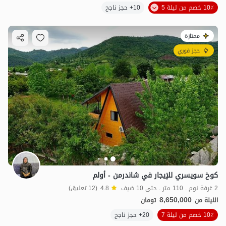
10٪ خصم من ليلة 5
10+ حجز ناجح
ممتازة
حجز فوري
كوخ سويسري للإيجار في شاندرمن - أولم
2 غرفة نوم . 110 متر . حتى 10 ضيف
4.8
(12 تعليق)
8,650,000
الليلة من
تومان
10٪ خصم من ليلة 7
20+ حجز ناجح