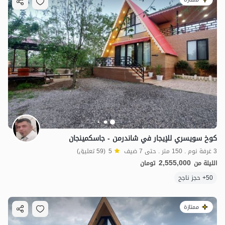
كوخ سويسري للإيجار في شاندرمن - جاسكمينجان
3 غرفة نوم . 150 متر . حتى 7 ضيف
5
(59 تعليق)
2,555,000
الليلة من
تومان
50+ حجز ناجح
ممتازة