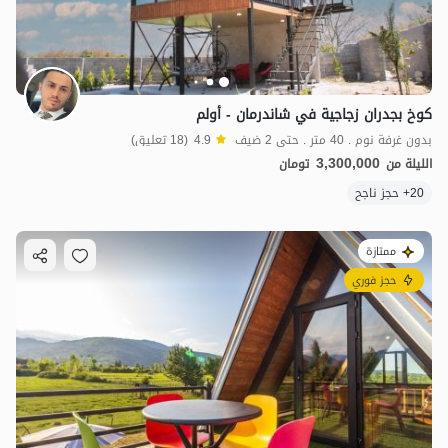
كوخ بجدران زجاجية في شاندرمان - أولم
بدون غرفة نوم . 40 متر . حتى 2 ضيف
4.9
(18 تعليق)
3,300,000
الليلة من
تومان
20+ حجز ناجح
ممتازة
حجز فوري