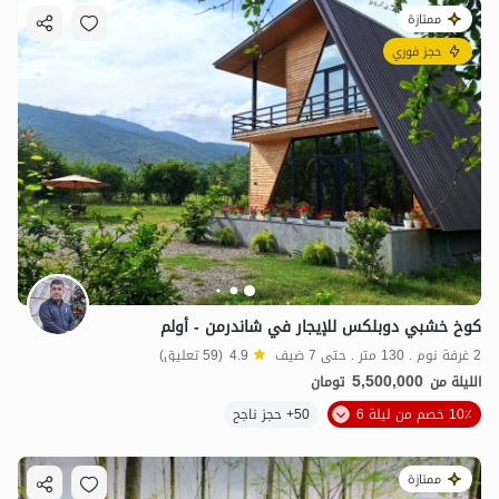
ممتازة
حجز فوري
كوخ خشبي دوبلكس للإيجار في شاندرمن - أولم
2 غرفة نوم . 130 متر . حتى 7 ضيف
4.9
(59 تعليق)
5,500,000
الليلة من
تومان
10٪ خصم من ليلة 6
50+ حجز ناجح
ممتازة