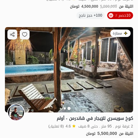
الليلة من
5,000,000
4,500,000
تومان
10خصم ٪
100+ حجز ناجح
ممتازة
كوخ سويسري للإيجار في شاندرمن - أولم
2 غرفة نوم . 95 متر . حتى 8 ضيف
4.6
(8 تعليق)
5,500,000
الليلة من
تومان