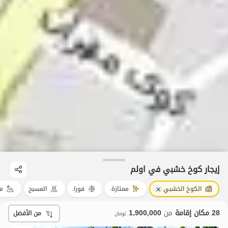
إيجار كوخ خشبي في اولم
الكوخ الخشبي
ممتازة.
فورا.
المسبح
من
28 مكان إقامة
من
1,900,000
من الأفضل
تومان