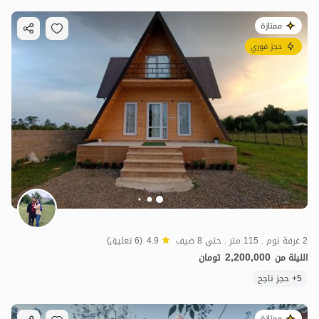
ممتازة
حجز فوري
2 غرفة نوم . 115 متر . حتى 8 ضيف
4.9
(6 تعليق)
2,200,000
الليلة من
تومان
5+ حجز ناجح
ممتازة