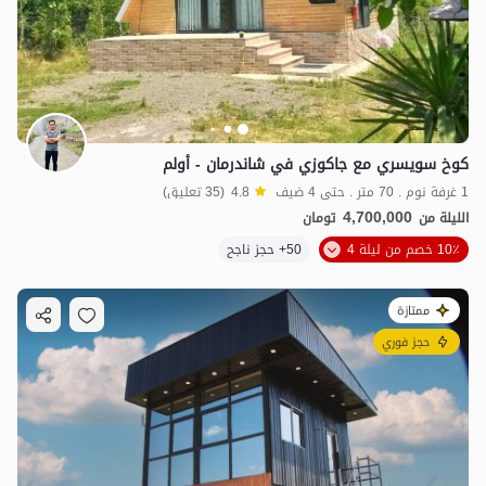
كوخ سويسري مع جاكوزي في شاندرمان - أولم
1 غرفة نوم . 70 متر . حتى 4 ضيف
4.8
(35 تعليق)
4,700,000
الليلة من
تومان
10٪ خصم من ليلة 4
50+ حجز ناجح
ممتازة
حجز فوري
2.2
مليون ت
4.9