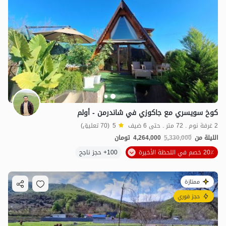
كوخ سويسري مع جاكوزي في شاندرمن - أولم
2 غرفة نوم . 72 متر . حتى 6 ضيف
5
(70 تعليق)
الليلة من
5,330,000
4,264,000
تومان
20٪ خصم في اللحظة الأخيرة
100+ حجز ناجح
ممتازة
حجز فوري