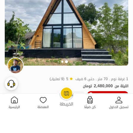
1 غرفة نوم . 70 متر . حتى 6 ضيف
5
(9 تعليق)
2,480,000
الليلة من
تومان
10٪ خصم من ليلة 5
10+ حجز ناجح
OpenStreetMap
©
الخريطة
تسجيل الدخول
كن ضيفًا
المفضلة
الرئيسية
ممتازة
حجز فوري