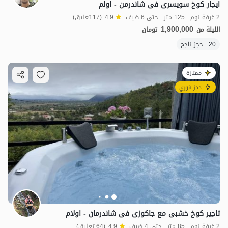
ایجار کوخ سویسری فی شاندرمن - اولم
2 غرفة نوم . 125 متر . حتى 6 ضيف
4.9
(17 تعليق)
1,900,000
الليلة من
تومان
20+ حجز ناجح
ممتازة
حجز فوري
تاجیر کوخ خشبی مع جاکوزی فی شاندرمان - اولام
2 غرفة نوم . 85 متر . حتى 4 ضيف
4.9
(64 تعليق)