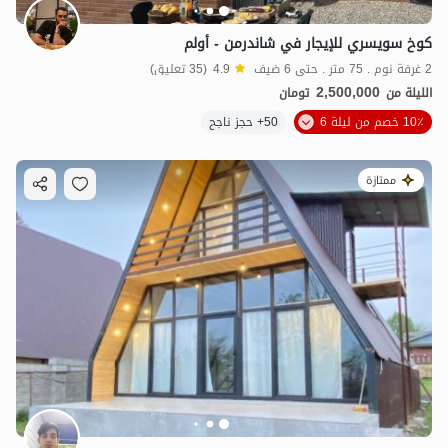
كوخ سويسري للإيجار في شاندرمن - أولم
2 غرفة نوم . 75 متر . حتى 6 ضيف
4.9
(35 تعليق)
2,500,000
الليلة من
تومان
10٪ خصم من ليلة 6
50+ حجز ناجح
ممتازة