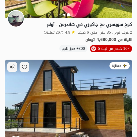
كوخ سويسري مع جاكوزي في شاندرمن - أولم
2 غرفة نوم . 85 متر . حتى 6 ضيف
4.9
(267 تعليق)
4,680,000
الليلة من
تومان
10٪ خصم من ليلة 5
300+ حجز ناجح
ممتازة