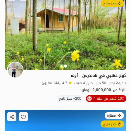
حجز فوري
كوخ خشبي في شاندرمن - أولم
1 غرفة نوم . 50 متر . حتى 4 ضيف
4.7
(144 تعليق)
2,000,000
الليلة من
تومان
10٪ خصم من ليلة 4
200+ حجز ناجح
ممتازة
حجز فوري