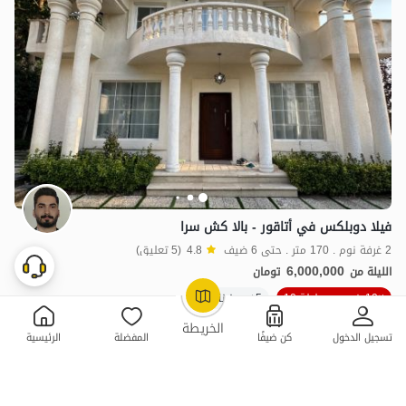
فيلا دوبلكس في أتاقور - بالا كش سرا
2 غرفة نوم . 170 متر . حتى 6 ضيف
4.8
(5 تعليق)
6,000,000
الليلة من
تومان
10٪ خصم من ليلة 10
5+ حجز ناجح
OpenStreetMap
©
الخريطة
تسجيل الدخول
كن ضيفًا
المفضلة
الرئيسية