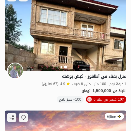
منزل بفناء في أطاقور - كيش بوشته
1 غرفة نوم . 100 متر . حتى 8 ضيف
4.9
(67 تعليق)
1,500,000
الليلة من
تومان
10٪ خصم من ليلة 6
100+ حجز ناجح
ممتازة