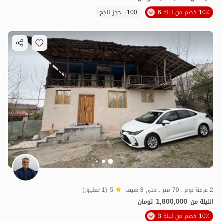
10٪ خصم من ليلة 6
100+ حجز ناجح
2 غرفة نوم . 70 متر . حتى 8 ضيف
5
(1 تعليق)
1,800,000
الليلة من
تومان
10٪ خصم من ليلة 3