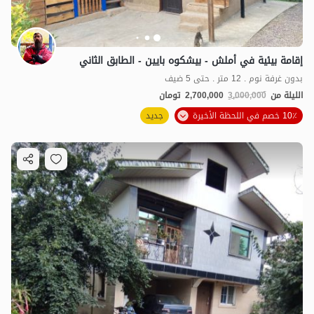
إقامة بيئية في أملش - بيشكوه بايين - الطابق الثاني
بدون غرفة نوم . 12 متر . حتى 5 ضيف
الليلة من
3,000,000
2,700,000
تومان
10٪ خصم في اللحظة الأخيرة
جديد