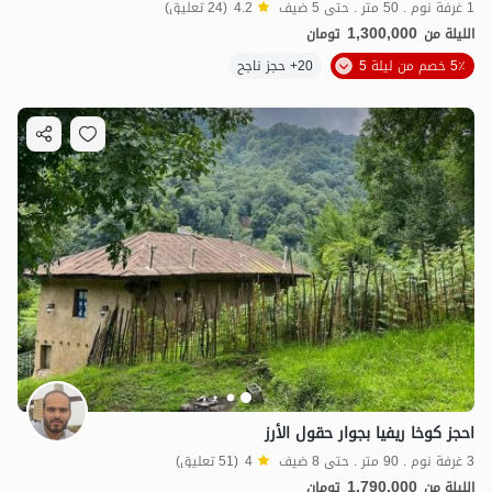
1 غرفة نوم . 50 متر . حتى 5 ضيف
4.2
(24 تعليق)
1,300,000
الليلة من
تومان
5٪ خصم من ليلة 5
20+ حجز ناجح
احجز كوخا ريفيا بجوار حقول الأرز
3 غرفة نوم . 90 متر . حتى 8 ضيف
4
(51 تعليق)
1,790,000
الليلة من
تومان