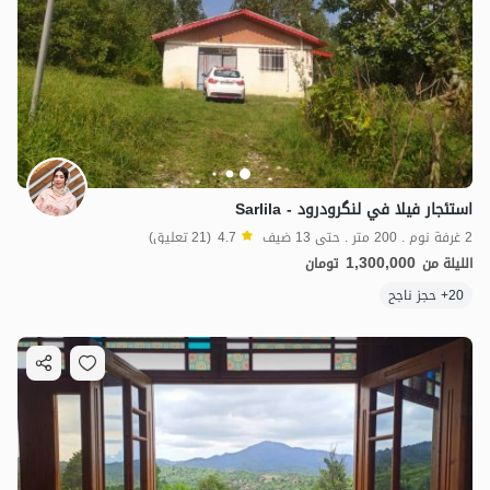
استئجار فيلا في لنگرودرود - Sarlila
2 غرفة نوم . 200 متر . حتى 13 ضيف
4.7
(21 تعليق)
1,300,000
الليلة من
تومان
20+ حجز ناجح