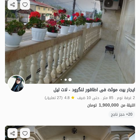
ایجار بیت موثث فی اطاقور لنگرود - لات لیل
2 غرفة نوم . 85 متر . حتى 10 ضيف
4.8
(27 تعليق)
1,900,000
الليلة من
تومان
20+ حجز ناجح