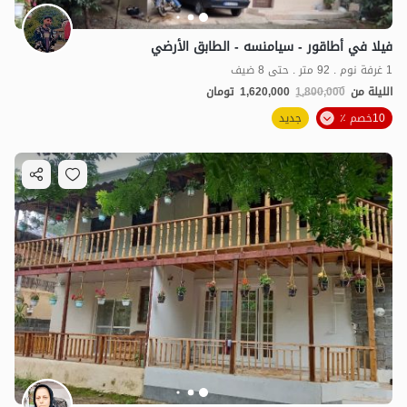
فيلا في أطاقور - سيامنسه - الطابق الأرضي
1 غرفة نوم . 92 متر . حتى 8 ضيف
الليلة من
1,800,000
1,620,000
تومان
10خصم ٪
جديد