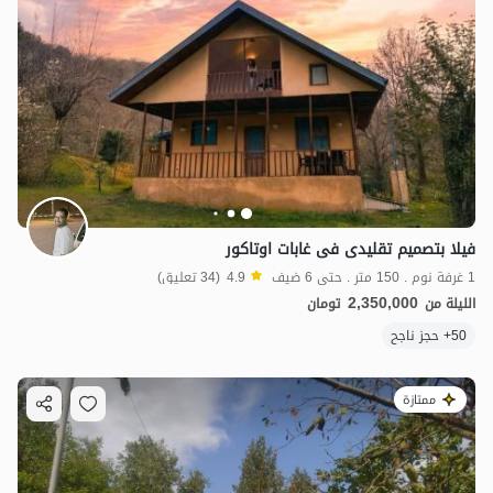
فیلا بتصمیم تقلیدی فی غابات اوتاکور
1 غرفة نوم . 150 متر . حتى 6 ضيف
4.9
(34 تعليق)
2,350,000
الليلة من
تومان
50+ حجز ناجح
ممتازة