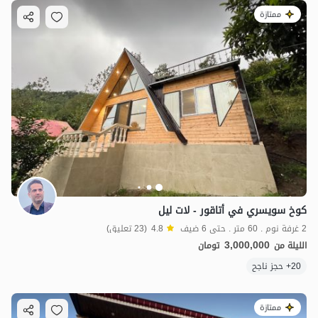
ممتازة
كوخ سويسري في أتاقور - لات ليل
2 غرفة نوم . 60 متر . حتى 6 ضيف
4.8
(23 تعليق)
3,000,000
الليلة من
تومان
20+ حجز ناجح
ممتازة