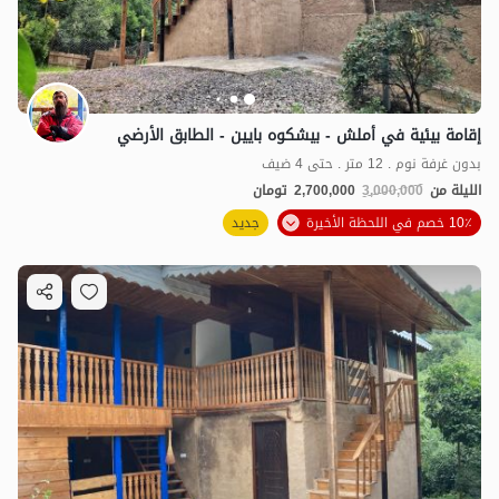
إقامة بيئية في أملش - بيشكوه بايين - الطابق الأرضي
بدون غرفة نوم . 12 متر . حتى 4 ضيف
الليلة من
3,000,000
2,700,000
تومان
10٪ خصم في اللحظة الأخيرة
جديد