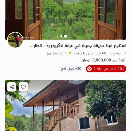
استئجار فيلا حديقة جميلة في غرفة لنگرودرود - الطابق العلوي
1 غرفة نوم . 60 متر . حتى 6 ضيف
5
(23 تعليق)
3,000,000
الليلة من
تومان
10٪ خصم من ليلة 2
20+ حجز ناجح
1.3
مليون ت
4.7