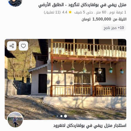
منزل ريفي في بولفاردكان لنگرود - الطابق الأرضي
1 غرفة نوم . 60 متر . حتى 5 ضيف
4.4
(11 تعليق)
1,500,000
الليلة من
تومان
10+ حجز ناجح
استئجار منزل ريفي في بولفاردكان لانغرود