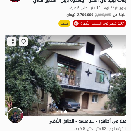
إقامة بيئية في أملش - بيشكوه بايين - الطابق الثاني
بدون غرفة نوم . 12 متر . حتى 5 ضيف
الليلة من
3,000,000
2,700,000
تومان
10٪ خصم في اللحظة الأخيرة
جديد
فيلا في أطاقور - سيامنسه - الطابق الأرضي
1 غرفة نوم . 92 متر . حتى 8 ضيف