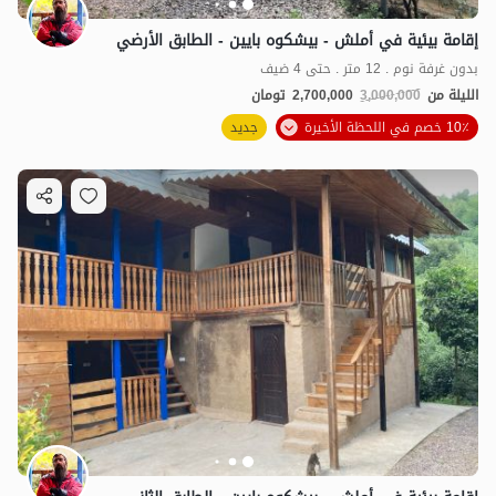
إقامة بيئية في أملش - بيشكوه بايين - الطابق الأرضي
بدون غرفة نوم . 12 متر . حتى 4 ضيف
الليلة من
3,000,000
2,700,000
تومان
10٪ خصم في اللحظة الأخيرة
جديد
2.7
مليون ت