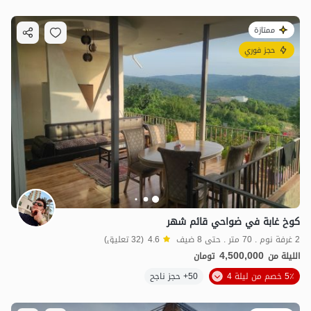
ممتازة
حجز فوري
كوخ غابة في ضواحي قائم شهر
2 غرفة نوم . 70 متر . حتى 8 ضيف
4.6
(32 تعليق)
4,500,000
الليلة من
تومان
5٪ خصم من ليلة 4
50+ حجز ناجح