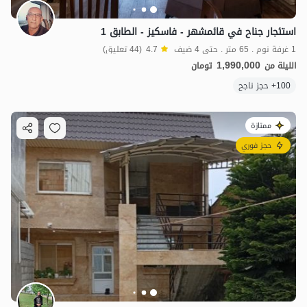
استئجار جناح في قائمشهر - فاسكيز - الطابق 1
1 غرفة نوم . 65 متر . حتى 4 ضيف
4.7
(44 تعليق)
1,990,000
الليلة من
تومان
100+ حجز ناجح
ممتازة
حجز فوري