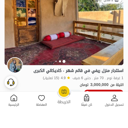
2 سكن
استئجار منزل ريفي في قائم شهر - كاديكالي الكبرى
1 غرفة نوم . 70 متر . حتى 6 ضيف
4.9
(15 تعليق)
3,000,000
الليلة من
تومان
10٪ خصم من ليلة 6
20+ حجز ناجح
OpenStreetMap
©
الخريطة
تسجيل الدخول
كن ضيفًا
المفضلة
الرئيسية
ممتازة