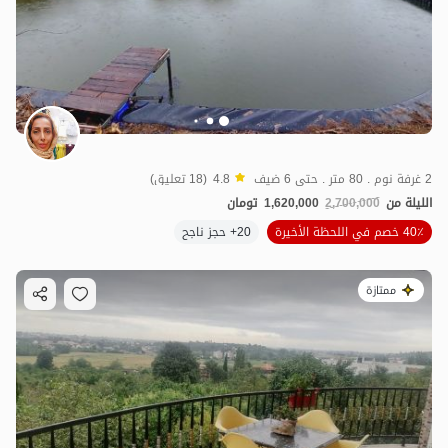
2 غرفة نوم . 80 متر . حتى 6 ضيف
4.8
(18 تعليق)
الليلة من
2,700,000
1,620,000
تومان
40٪ خصم في اللحظة الأخيرة
20+ حجز ناجح
ممتازة
4.5
مليون ت
4.6