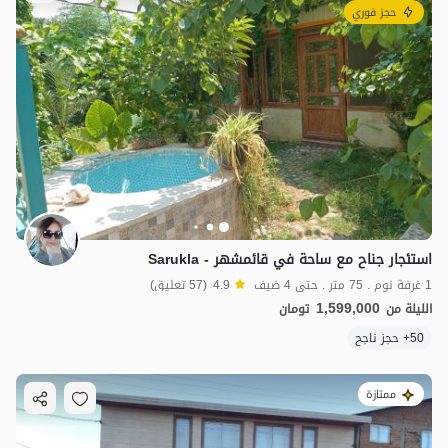
حجز فوري
استئجار جناح مع ساحة في قائمشهر - Sarukla
1 غرفة نوم . 75 متر . حتى 4 ضيف
4.9
(57 تعليق)
1,599,000
الليلة من
تومان
50+ حجز ناجح
ممتازة