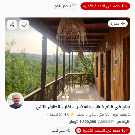
10٪ خصم في اللحظة الأخيرة
20+ حجز ناجح
ممتازة
جناح في قائم شهر - واسكس - نفار - الطابق الثاني
1 غرفة نوم . 55 متر . حتى 5 ضيف
4.6
(5 تعليق)
الليلة من
2,000,000
1,800,000
تومان
10٪ خصم في اللحظة الأخيرة
5+ حجز ناجح