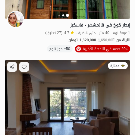
إيجار كوخ في قائمشهر - فاسكيز
1 غرفة نوم . 40 متر . حتى 4 ضيف
4.7
(27 تعليق)
الليلة من
1,650,000
1,320,000
تومان
20٪ خصم في اللحظة الأخيرة
50+ حجز ناجح
ممتازة