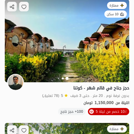
ممتازة
10 سكن
حجز جناح في قائم شهر - كوتنا
بدون غرفة نوم . 20 متر . حتى 3 ضيف
5
(78 تعليق)
1,150,000
الليلة من
تومان
10٪ خصم من ليلة 5
100+ حجز ناجح
ممتازة