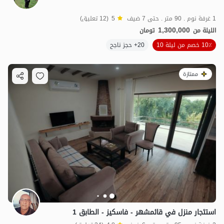
1 غرفة نوم . 90 متر . حتى 7 ضيف
5
(12 تعليق)
1,300,000
الليلة من
تومان
10٪ خصم من ليلة 10
20+ حجز ناجح
ممتازة
استئجار منزل في قائمشهر - فاسكيز - الطابق 1