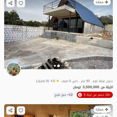
ممتازة
بدون غرفة نوم . 90 متر . حتى 6 ضيف
4.8
(6 تعليق)
3,500,000
الليلة من
تومان
10٪ خصم من ليلة 3
10+ حجز ناجح
ممتازة