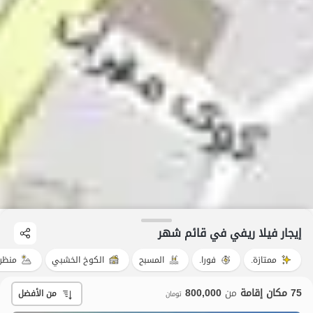
إيجار فيلا ريفي في قائم شهر
ممتازة.
فورا.
المسبح
الكوخ الخشبي
منظر
75 مكان إقامة
من
800,000
من الأفضل
تومان