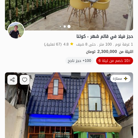
حجز فيلا في قائم شهر - كوتنا
1 غرفة نوم . 100 متر . حتى 8 ضيف
4.8
(67 تعليق)
2,300,000
الليلة من
تومان
10٪ خصم من ليلة 6
100+ حجز ناجح
ممتازة