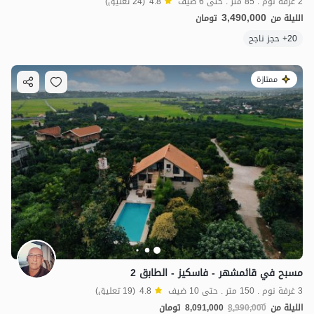
2 غرفة نوم . 85 متر . حتى 6 ضيف
4.8
(24 تعليق)
3,490,000
الليلة من
تومان
20+ حجز ناجح
ممتازة
مسبح في قائمشهر - فاسكيز - الطابق 2
3 غرفة نوم . 150 متر . حتى 10 ضيف
4.8
(19 تعليق)
الليلة من
8,990,000
8,091,000
تومان