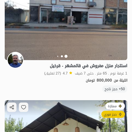
استئجار منزل مفروش في قائمشهر - قرخيل
1 غرفة نوم . 65 متر . حتى 7 ضيف
4.7
(27 تعليق)
800,000
الليلة من
تومان
50+ حجز ناجح
ممتازة
حجز فوري