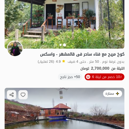
کوخ مریح مع فناء ساحر فی قائمشهر - واسکس
بدون غرفة نوم . 50 متر . حتى 4 ضيف
4.9
(26 تعليق)
2,700,000
الليلة من
تومان
10٪ خصم من ليلة 6
50+ حجز ناجح
ممتازة