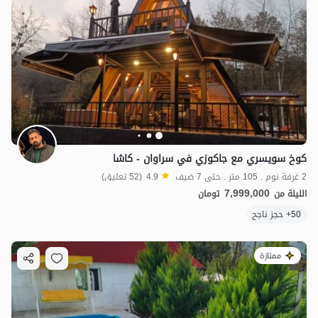
كوخ سويسري مع جاكوزي في سراوان - كاشا
2 غرفة نوم . 105 متر . حتى 7 ضيف
4.9
(52 تعليق)
7,999,000
الليلة من
تومان
50+ حجز ناجح
ممتازة