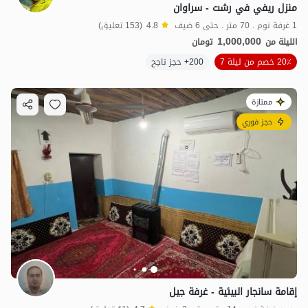
منزل ريفي في رشت - سراوان
1 غرفة نوم . 70 متر . حتى 6 ضيف
4.8
(153 تعليق)
1,000,000
الليلة من
تومان
20٪ خصم من ليلة 7
200+ حجز ناجح
ممتازة
حجز فوري
إقامة سانجار البيئية - غرفة جيل