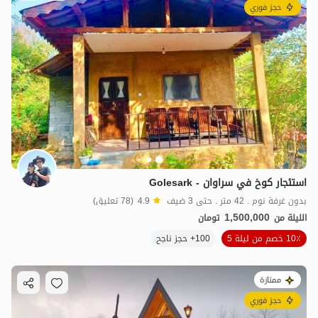
حجز فوري
استئجار كوخ في سراوان - Golesark
بدون غرفة نوم . 42 متر . حتى 3 ضيف
4.9
(78 تعليق)
1,500,000
الليلة من
تومان
10٪ خصم من ليلة 5
100+ حجز ناجح
ممتازة
حجز فوري