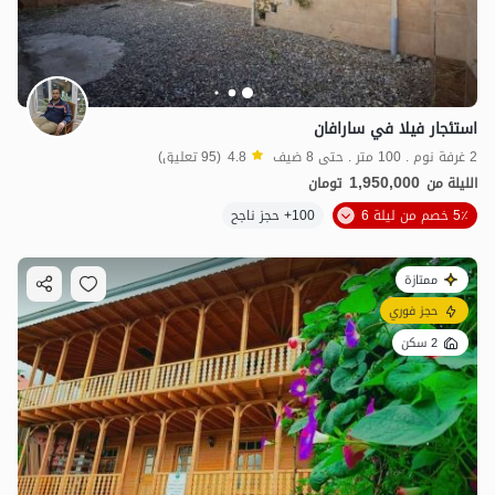
استئجار فيلا في سارافان
2 غرفة نوم . 100 متر . حتى 8 ضيف
4.8
(95 تعليق)
1,950,000
الليلة من
تومان
5٪ خصم من ليلة 6
100+ حجز ناجح
ممتازة
حجز فوري
2 سكن