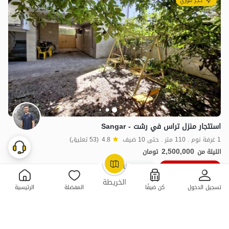
حجز فوري
استئجار منزل تراس في رشت - Sangar
1 غرفة نوم . 110 متر . حتى 10 ضيف
4.8
(53 تعليق)
2,500,000
الليلة من
تومان
10٪ خصم من ليلة 7
50+ حجز ناجح
OpenStreetMap
©
الخريطة
تسجيل الدخول
كن ضيفًا
المفضلة
الرئيسية
ممتازة
حجز فوري