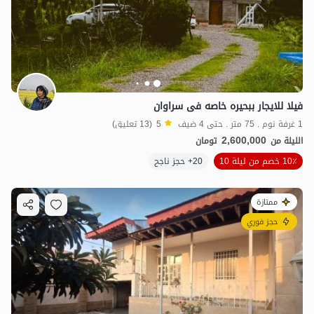
فیلا للایجار ببحیره خاصه فی سراوان
1 غرفة نوم . 75 متر . حتى 4 ضيف
5
(13 تعليق)
2,600,000
الليلة من
تومان
10٪ خصم من ليلة 10
20+ حجز ناجح
ممتازة
حجز فوري
10
مليون ت
5
2.5
مليون ت
4.7