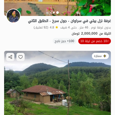
غرفة نزل بيئي في سراوان - جول سرخ - الطابق الثاني
بدون غرفة نوم . 46 متر . حتى 4 ضيف
4.8
(92 تعليق)
2,000,000
الليلة من
تومان
10٪ خصم من ليلة 10
100+ حجز ناجح
ممتازة