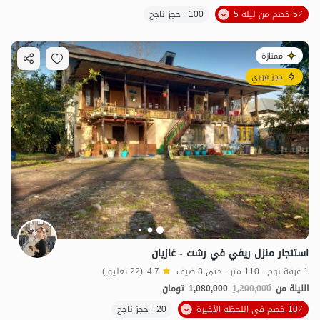
5٪ خصم من ليلة 5
100+ حجز ناجح
ممتازة
حجز فوري
استئجار منزل ريفي في رشت - غازيان
1 غرفة نوم . 110 متر . حتى 8 ضيف
4.7
(22 تعليق)
الليلة من
1,200,000
1,080,000
تومان
10٪ خصم في اللحظة الأخيرة
20+ حجز ناجح