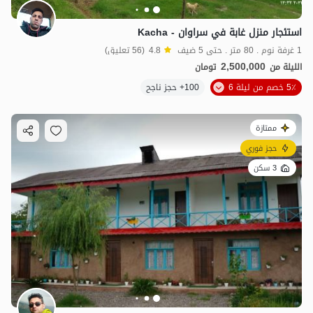
استئجار منزل غابة في سراوان - Kacha
1 غرفة نوم . 80 متر . حتى 5 ضيف
4.8
(56 تعليق)
2,500,000
الليلة من
تومان
5٪ خصم من ليلة 6
100+ حجز ناجح
ممتازة
حجز فوري
3 سكن