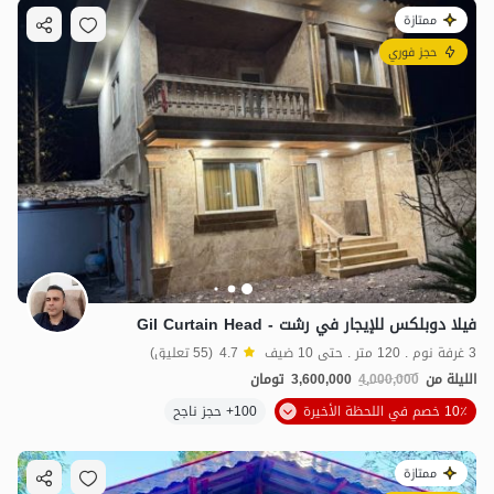
ممتازة
حجز فوري
فيلا دوبلكس للإيجار في رشت - Gil Curtain Head
3 غرفة نوم . 120 متر . حتى 10 ضيف
4.7
(55 تعليق)
الليلة من
4,000,000
3,600,000
تومان
10٪ خصم في اللحظة الأخيرة
100+ حجز ناجح
ممتازة