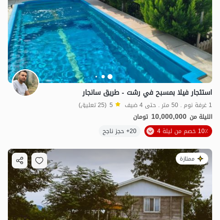
استئجار فيلا بمسبح في رشت - طريق سانجار
1 غرفة نوم . 50 متر . حتى 4 ضيف
5
(25 تعليق)
10,000,000
الليلة من
تومان
10٪ خصم من ليلة 4
20+ حجز ناجح
ممتازة