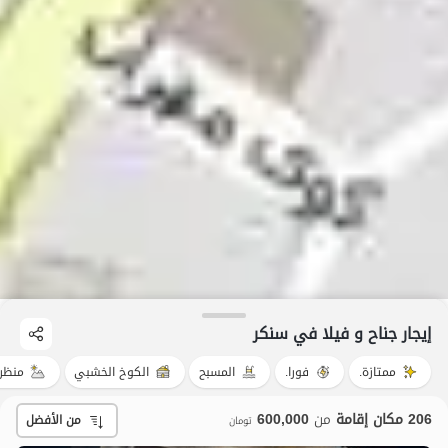
إيجار جناح و فيلا في سنکر
ممتازة.
فورا.
المسبح
الكوخ الخشبي
منظر
206 مكان إقامة
من
600,000
من الأفضل
تومان