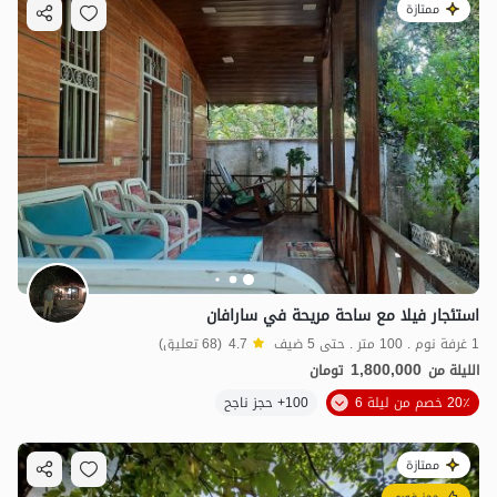
ممتازة
استئجار فيلا مع ساحة مريحة في سارافان
1 غرفة نوم . 100 متر . حتى 5 ضيف
4.7
(68 تعليق)
1,800,000
الليلة من
تومان
20٪ خصم من ليلة 6
100+ حجز ناجح
ممتازة