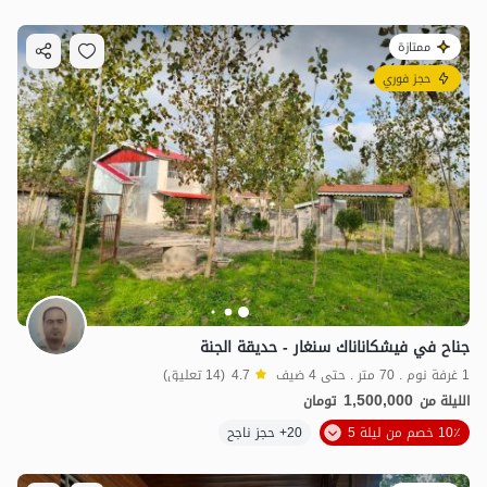
ممتازة
حجز فوري
جناح في فيشكاناناك سنغار - حديقة الجنة
1 غرفة نوم . 70 متر . حتى 4 ضيف
4.7
(14 تعليق)
1,500,000
الليلة من
تومان
10٪ خصم من ليلة 5
20+ حجز ناجح