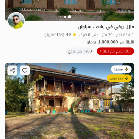
منزل ريفي في رشت - سراوان
1 غرفة نوم . 70 متر . حتى 6 ضيف
4.8
(154 تعليق)
1,000,000
الليلة من
تومان
20٪ خصم من ليلة 7
200+ حجز ناجح
ممتازة
حجز فوري