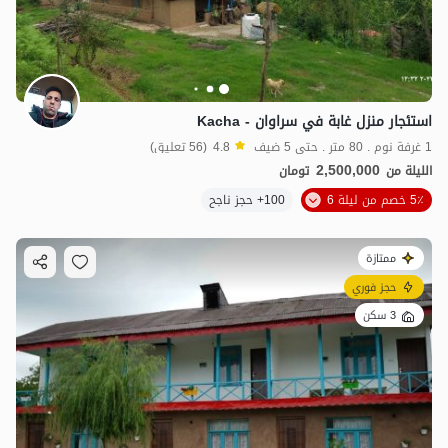
استئجار منزل غابة في سراوان - Kacha
1 غرفة نوم . 80 متر . حتى 5 ضيف
4.8
(56 تعليق)
2,500,000
الليلة من
تومان
5٪ خصم من ليلة 6
100+ حجز ناجح
ممتازة
حجز فوري
3 سكن