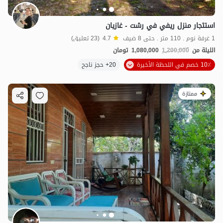
استئجار منزل ريفي في رشت - غازيان
1 غرفة نوم . 110 متر . حتى 8 ضيف
4.7
(23 تعليق)
الليلة من
1,200,000
1,080,000
تومان
10٪ خصم في اللحظة الأخيرة
20+ حجز ناجح
ممتازة