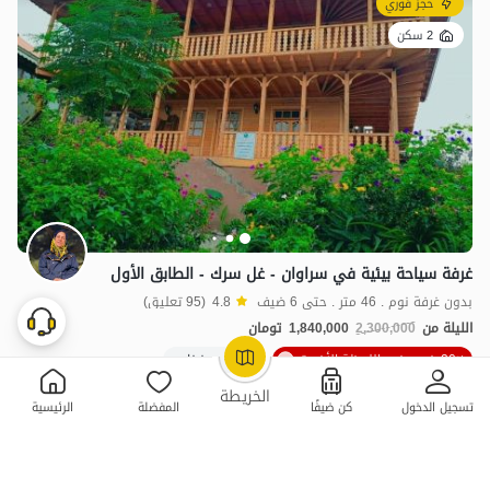
حجز فوري
2 سكن
غرفة سياحة بيئية في سراوان - غل سرك - الطابق الأول
بدون غرفة نوم . 46 متر . حتى 6 ضيف
4.8
(95 تعليق)
الليلة من
2,300,000
1,840,000
تومان
20٪ خصم في اللحظة الأخيرة
100+ حجز ناجح
OpenStreetMap
©
الخريطة
تسجيل الدخول
كن ضيفًا
المفضلة
الرئيسية
ممتازة
حجز فوري