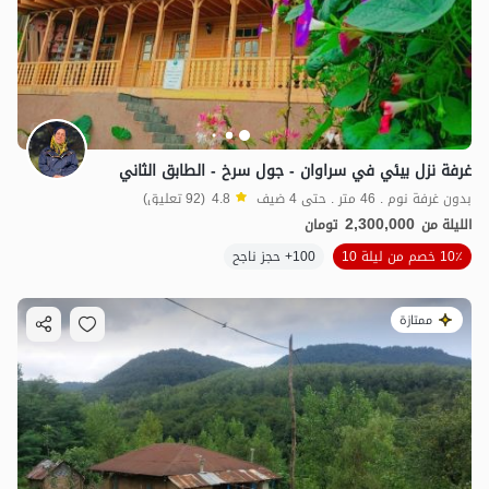
غرفة نزل بيئي في سراوان - جول سرخ - الطابق الثاني
بدون غرفة نوم . 46 متر . حتى 4 ضيف
4.8
(92 تعليق)
2,300,000
الليلة من
تومان
10٪ خصم من ليلة 10
100+ حجز ناجح
ممتازة
2.5
مليون ت
4.7