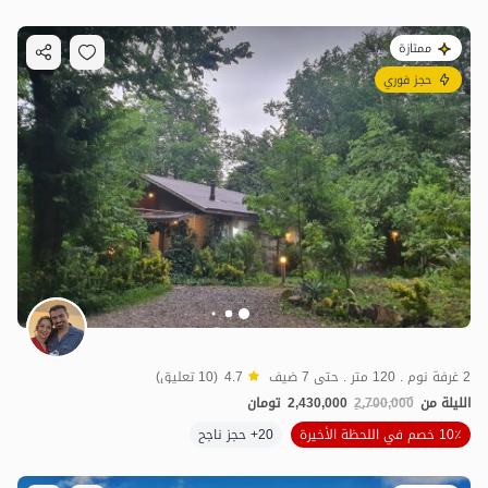
ممتازة
حجز فوري
2 غرفة نوم . 120 متر . حتى 7 ضيف
4.7
(10 تعليق)
الليلة من
2,700,000
2,430,000
تومان
10٪ خصم في اللحظة الأخيرة
20+ حجز ناجح