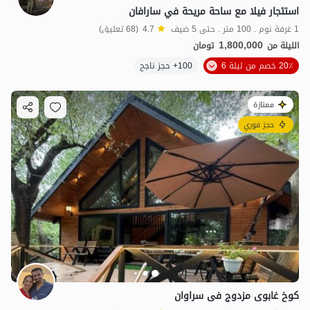
استئجار فيلا مع ساحة مريحة في سارافان
1 غرفة نوم . 100 متر . حتى 5 ضيف
4.7
(68 تعليق)
1,800,000
الليلة من
تومان
20٪ خصم من ليلة 6
100+ حجز ناجح
ممتازة
حجز فوري
کوخ غابوی مزدوج فی سراوان