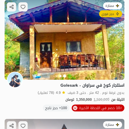
ممتازة
حجز فوري
استئجار كوخ في سراوان - Golesark
بدون غرفة نوم . 42 متر . حتى 3 ضيف
4.9
(78 تعليق)
الليلة من
1,500,000
1,350,000
تومان
10٪ خصم في اللحظة الأخيرة
100+ حجز ناجح
ممتازة