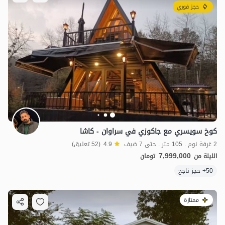
حجز فوري
كوخ سويسري مع جاكوزي في سراوان - كاشا
2 غرفة نوم . 105 متر . حتى 7 ضيف
4.9
(52 تعليق)
7,999,000
الليلة من
تومان
50+ حجز ناجح
ممتازة