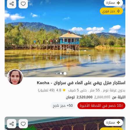
ممتازة
حجز فوري
استئجار منزل ريفي على الماء في سراوان - Kacha
بدون غرفة نوم . 55 متر . حتى 5 ضيف
4.8
(49 تعليق)
الليلة من
2,800,000
2,520,000
تومان
10٪ خصم في اللحظة الأخيرة
50+ حجز ناجح
ممتازة