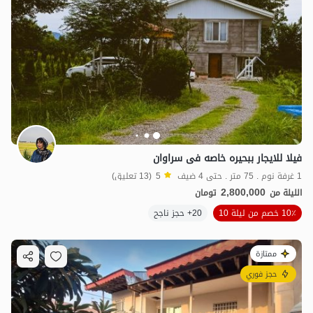
فیلا للایجار ببحیره خاصه فی سراوان
1 غرفة نوم . 75 متر . حتى 4 ضيف
5
(13 تعليق)
2,800,000
الليلة من
تومان
10٪ خصم من ليلة 10
20+ حجز ناجح
ممتازة
حجز فوري