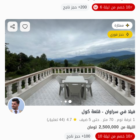
10٪ خصم من ليلة 6
200+ حجز ناجح
ممتازة
حجز فوري
فيلا في سراوان - قلعة كول
1 غرفة نوم . 70 متر . حتى 5 ضيف
4.7
(44 تعليق)
2,500,000
الليلة من
تومان
10٪ خصم من ليلة 10
100+ حجز ناجح