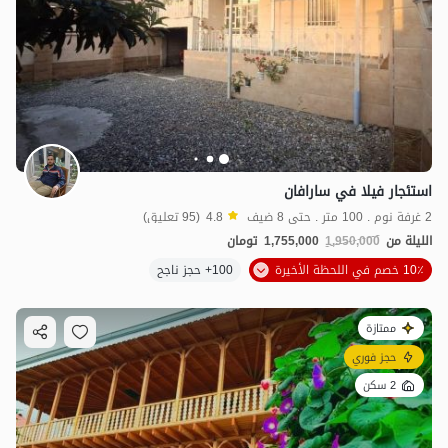
استئجار فيلا في سارافان
2 غرفة نوم . 100 متر . حتى 8 ضيف
4.8
(95 تعليق)
الليلة من
1,950,000
1,755,000
تومان
10٪ خصم في اللحظة الأخيرة
100+ حجز ناجح
ممتازة
حجز فوري
2 سكن