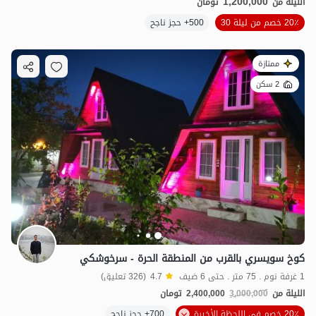
1,200,000
الليلة من
تومان
20٪ خصم من ليلة 30
500+ حجز ناجح
ممتازة
2 سكن
كوخ سويسري بالقرب من المنطقة الحرة - سرخوشكي
1 غرفة نوم . 75 متر . حتى 6 ضيف
4.7
(326 تعليق)
الليلة من
3,000,000
2,400,000
تومان
20٪ خصم في اللحظة الأخيرة
700+ حجز ناجح