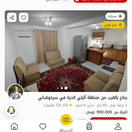
ممتازة
حجز فوري
جناح بالقرب من منطقة أنزلي الحرة في سرخوشكي
1 غرفة نوم . 65 متر . حتى 6 ضيف
4.6
(72 تعليق)
900,000
الليلة من
تومان
10٪ خصم من ليلة 10
100+ حجز ناجح
OpenStreetMap
©
الخريطة