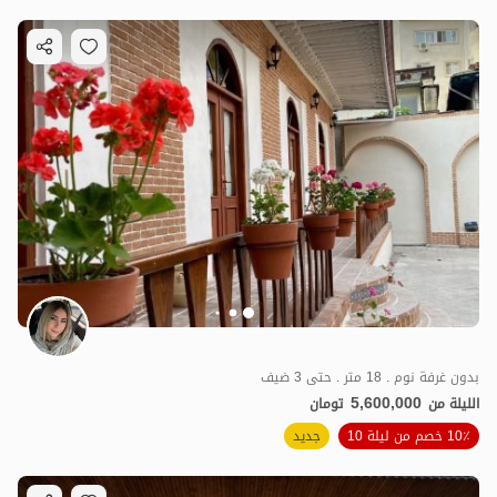
بدون غرفة نوم . 18 متر . حتى 3 ضيف
5,600,000
الليلة من
تومان
10٪ خصم من ليلة 10
جديد