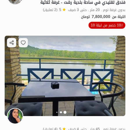
فندق تقليدي في ساحة بلدية رشت - غرفة ثلاثية
بدون غرفة نوم . 20 متر . حتى 3 ضيف
5
(2 تعليق)
7,800,000
الليلة من
تومان
10٪ خصم من ليلة 10
بدون غرفة نوم . 45 متر . حتى 4 ضيف
5
(4 تعليق)