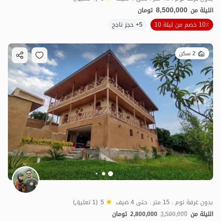
8,500,000
الليلة من
تومان
10٪ خصم من ليلة 10
5+ حجز ناجح
2 سكن
بدون غرفة نوم . 15 متر . حتى 4 ضيف
5
(1 تعليق)
الليلة من
3,500,000
2,800,000
تومان