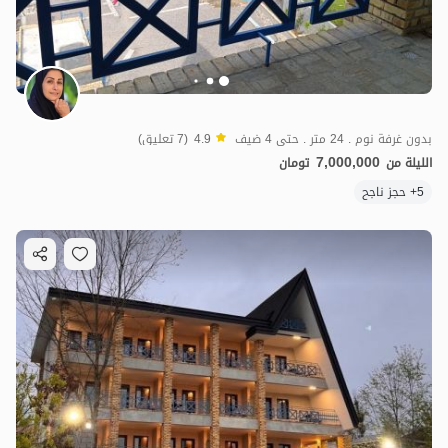
2.
مليون ت
5
بدون غرفة نوم . 24 متر . حتى 4 ضيف
4.9
(7 تعليق)
7,000,000
الليلة من
تومان
5+ حجز ناجح