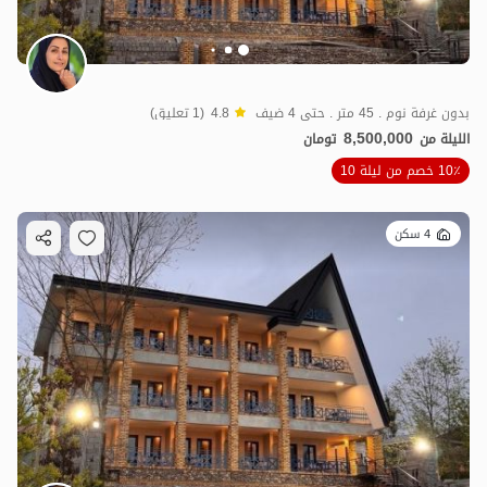
بدون غرفة نوم . 45 متر . حتى 4 ضيف
4.8
(1 تعليق)
8,500,000
الليلة من
تومان
10٪ خصم من ليلة 10
4 سكن