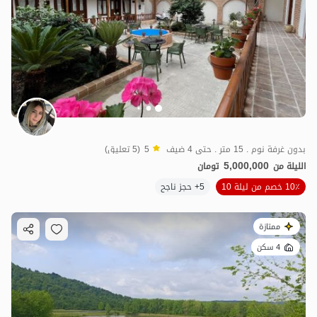
بدون غرفة نوم . 15 متر . حتى 4 ضيف
5
(5 تعليق)
5,000,000
الليلة من
تومان
10٪ خصم من ليلة 10
5+ حجز ناجح
ممتازة
4 سكن