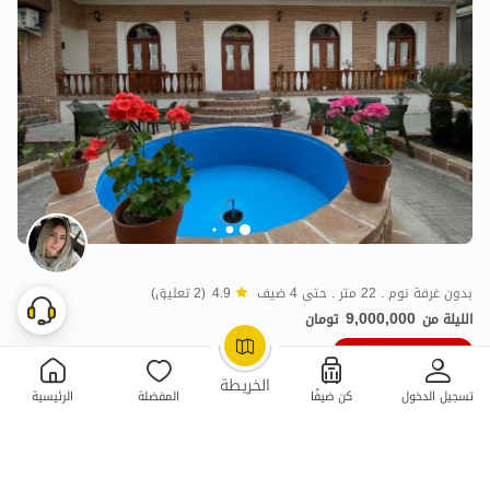
بدون غرفة نوم . 22 متر . حتى 4 ضيف
4.9
(2 تعليق)
9,000,000
الليلة من
تومان
10٪ خصم من ليلة 10
OpenStreetMap
©
الخريطة
تسجيل الدخول
كن ضيفًا
المفضلة
الرئيسية