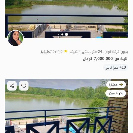
بدون غرفة نوم . 24 متر . حتى 4 ضيف
4.9
(9 تعليق)
7,000,000
الليلة من
تومان
10+ حجز ناجح
ممتازة
4 سكن
5.5
مليون ت
5
7
مليون ت
4.9
14
مليون ت
5