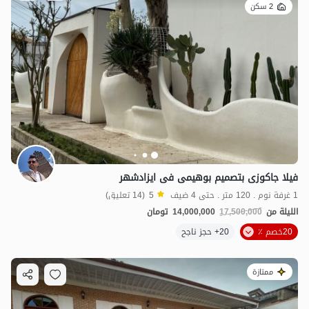
2 سكن
فیلا جاکوزی بتصمیم بوهیمی فی ایزادشهر
1 غرفة نوم . 120 متر . حتى 4 ضيف
5
(14 تعليق)
الليلة من
17,500,000
14,000,000
تومان
20خصم ٪
20+ حجز ناجح
ممتازة