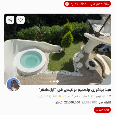
20٪ خصم في اللحظة الأخيرة
فیلا بجاکوزی وتصمیم بوهیمی فی “ایزادشهر”
2 غرفة نوم . 150 متر . حتى 7 ضيف
4.8
(2 تعليق)
الليلة من
27,500,000
22,000,000
تومان
20خصم ٪