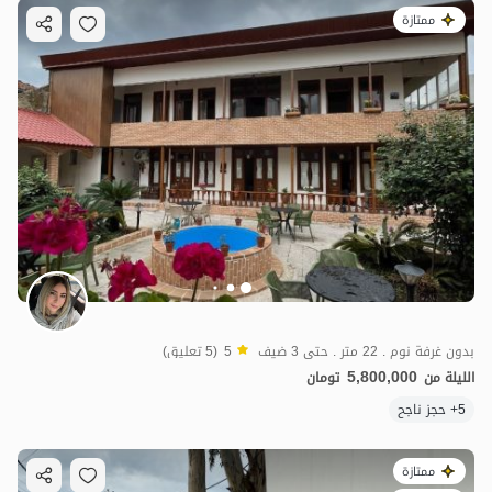
ممتازة
بدون غرفة نوم . 22 متر . حتى 3 ضيف
5
(5 تعليق)
5,800,000
الليلة من
تومان
5+ حجز ناجح
ممتازة