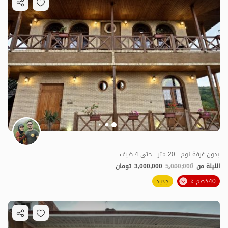
بدون غرفة نوم . 20 متر . حتى 4 ضيف
الليلة من
5,000,000
3,000,000
تومان
40خصم ٪
جديد