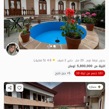
بدون غرفة نوم . 20 متر . حتى 2 ضيف
4.9
(5 تعليق)
5,800,000
الليلة من
تومان
10٪ خصم من ليلة 10
5+ حجز ناجح
ممتازة