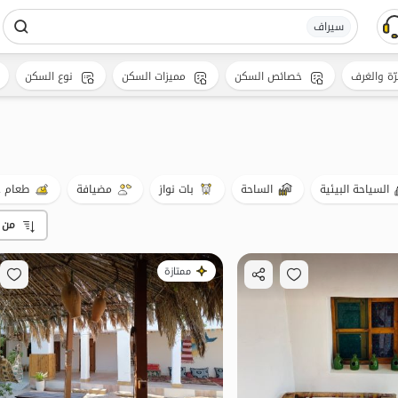
سیراف
رّة والغرف
خصائص السكن
مميزات السكن
نوع السكن
السياحة البيئية
الساحة
بات نواز
مضيافة
طعام ج
من 
ممتازة