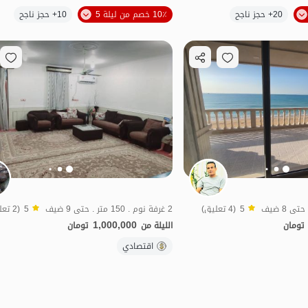
20+ حجز ناجح
10٪ خصم من ليلة 5
10+ حجز ناجح
اقتصادي
خاص
طعام جيد
5
(4 تعليق)
2 غرفة نوم . 150 متر . حتى 9 ضيف
5
(2 تعليق)
1,000,000
تومان
الليلة من
تومان
الموقع على الخريطة
فة الماء
منظر جميل
اقتصادي
شفة الماء