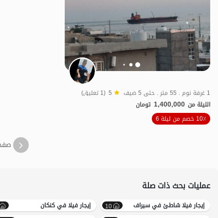
1 غرفة نوم . 55 متر . حتى 5 ضيف
5
(1 تعليق)
1,400,000
الليلة من
تومان
10٪ خصم من ليلة 6
اقتصادي
بات 
صفح
عمليات بحث ذات صلة
إيجار فيلا شاطئ في سیراف
إيجار فيلا في کنکان
10