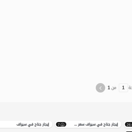
الموقع على الخريطة
نواز
1
1
ة
من
إيجار جناح في سیراف سعر معقول
إيجار جناح في سیراف
7
26