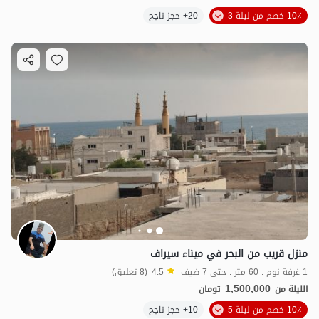
10٪ خصم من ليلة 3
20+ حجز ناجح
منزل قريب من البحر في ميناء سيراف
1 غرفة نوم . 60 متر . حتى 7 ضيف
4.5
(8 تعليق)
1,500,000
الليلة من
تومان
10٪ خصم من ليلة 5
10+ حجز ناجح