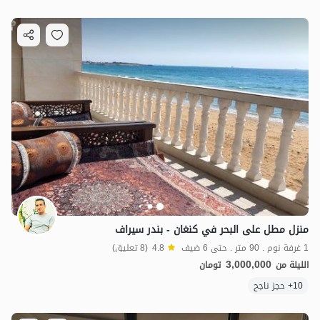
منزل مطل على البحر في كنغان - بندر سيراف
1 غرفة نوم . 90 متر . حتى 6 ضيف
4.8
(8 تعليق)
3,000,000
الليلة من
تومان
10+ حجز ناجح