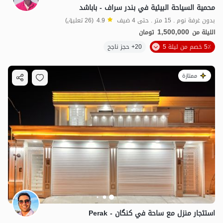
محمية السياحة البيئية في بندر سراف - باباشد
بدون غرفة نوم . 15 متر . حتى 4 ضيف
4.9
(26 تعليق)
1,500,000
الليلة من
تومان
5٪ خصم من ليلة 5
20+ حجز ناجح
1
مليون ت
5
ممتازة
استئجار منزل مع ساحة في كنگان - Perak