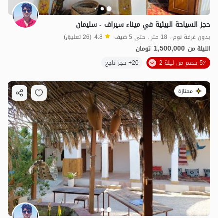
حجز السياحة البيئية في ميناء سيراف - سليمان
بدون غرفة نوم . 18 متر . حتى 5 ضيف
4.8
(26 تعليق)
1,500,000
الليلة من
تومان
5٪ خصم من ليلة 2
20+ حجز ناجح
ممتازة