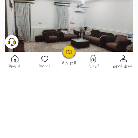
OpenStreetMap
©
الخريطة
تسجيل الدخول
كن ضيفًا
المفضلة
الرئيسية
2 غرفة نوم . 150 متر . حتى 9 ضيف
5
(2 تعليق)
1,000,000
الليلة من
تومان
اقتصادي