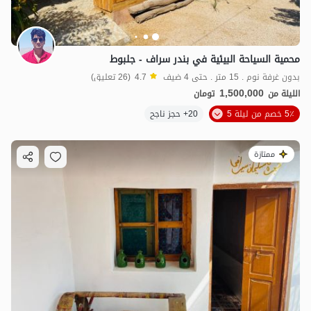
محمية السياحة البيئية في بندر سراف - جلبوط
بدون غرفة نوم . 15 متر . حتى 4 ضيف
4.7
(26 تعليق)
1,500,000
الليلة من
تومان
5٪ خصم من ليلة 5
20+ حجز ناجح
ممتازة