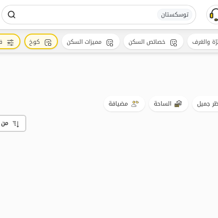
توسکستان
رّة والغرف
خصائص السكن
مميزات السكن
كوخ
ف
ر جميل
الساحة
مضيافة
من 