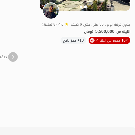
بدون غرفة نوم . 55 متر . حتى 6 ضيف
4.6
(8 تعليق)
5,500,000
الليلة من
تومان
10٪ خصم من ليلة 4
10+ حجز ناجح
منظر جميل
صفح