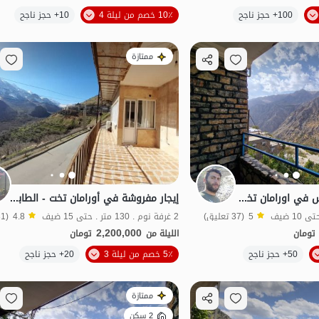
الموقع على الخريطة
100+ حجز ناجح
10٪ خصم من ليلة 4
10+ حجز ناجح
منظر جميل
ممتازة
استئجار منزل مفروش في اورامان تخت - الطابق 2
إيجار مفروشة في أورامان تخت - الطابق الثاني
5
(37 تعليق)
2 غرفة نوم . 130 متر . حتى 15 ضيف
4.8
(31 تعليق)
2,200,000
تومان
الليلة من
تومان
الموقع على الخريطة
50+ حجز ناجح
5٪ خصم من ليلة 3
20+ حجز ناجح
منظر جميل
ممتازة
2 سكن