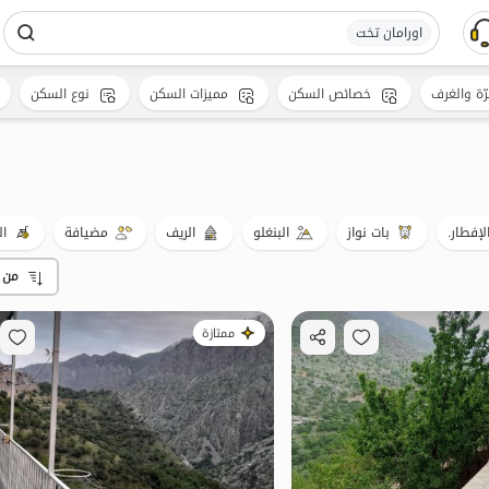
اورامان تخت
رّة والغرف
خصائص السكن
مميزات السكن
نوع السكن
لإفطار.
بات نواز
البنغلو
الريف
مضيافة
ال
من 
ممتازة