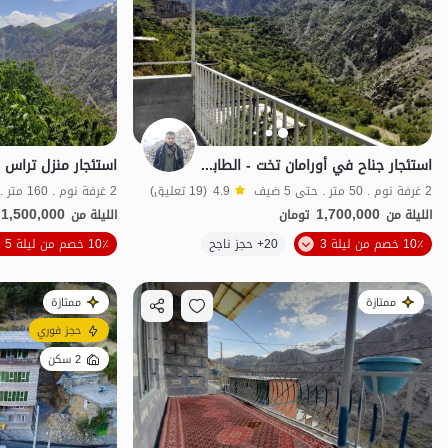
استئجار جناح في أورامان تخت - الطابق الثاني
2 غرفة نوم . 50 متر . حتى 5 ضيف
4.9
(19 تعليق)
2 غرفة نوم . 160 متر . حتى 18 ضيف
1,500,000
1,700,000
الليلة من
تومان
الليلة من
الموقع على الخريطة
10٪ خصم من ليلة 3
20+ حجز ناجح
10٪ خصم من ليلة 5
ممتازة
ممتازة
حجز فوري
2 سكن