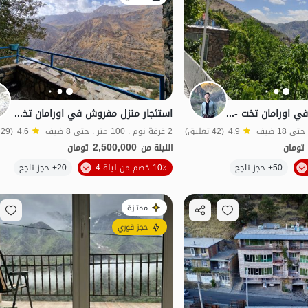
استئجار منزل تراس في اورامان تخت - الطابق 2
استئجار منزل مفروش في اورامان تخت - الطابق 4
4.9
(42 تعليق)
2 غرفة نوم . 100 متر . حتى 8 ضيف
4.6
(29 تعليق)
2,500,000
تومان
الليلة من
تومان
50+ حجز ناجح
10٪ خصم من ليلة 4
20+ حجز ناجح
منظر جميل
اقتصادي
ممتازة
حجز فوري