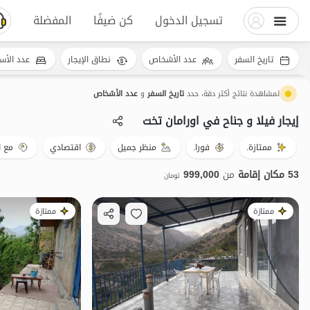
تسجيل الدخول
كن ضيفًا
المفضلة
تاريخ السفر
عدد الأشخاص
نطاق الإيجار
عدد الأس
لمشاهدة نتائج أكثر دقة، حدد
تاريخ السفر
و
عدد الأشخاص
إيجار فيلا و جناح في اورامان تخت
ممتازة.
فورا.
منظر جميل
اقتصادي
مع ا
53 مكان إقامة
من
999,000
تومان
ممتازة
ممتازة