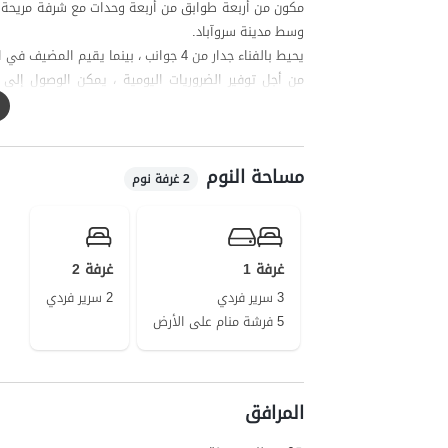
وسط مدينة سروآباد.
يحيط بالفناء جدار من 4 جوانب ، بينما يقيم المضيف في الطابق الرابع وبوابة المدخل متاحة للضيوف بشكل منفصل.
للهواتف المحمولة جيدة أيضا في الاتصال وتغطية الإنترن
أوراماناخت هي واحدة من قرى کردستان التي تتمتع بافت 
مساحة النوم
2 غرفة نوم
غرفة 1
غرفة 2
3 سرير فردي
2 سرير فردي
5 فرشة منام على الأرض
المرافق