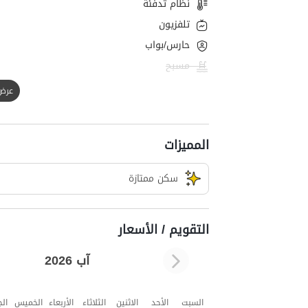
نظام تدفئة
تلفزيون
حارس/بواب
مسبح
عرض الك
المميزات
سکن ممتازة
التقويم / الأسعار
آب 2026
السبت
الأحد
الاثنين
الثلاثاء
الأربعاء
الخميس
ال