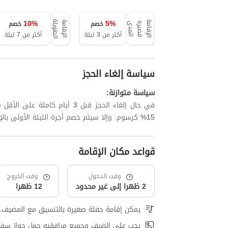
10
%
5
%
خصم
خصم
ة
ا
ل
إ
ق
ا
م
ة
ق
ص
ي
ر
ة
ا
ل
م
د
ا
ل
إ
ق
ا
م
ة
ا
ل
ط
و
ي
ل
ى
أكثر من 3 ليلة
أكثر من 7 ليلة
سياسة إلغاء الحجز
سياسة متوازنة:
في حال إلغاء الحجز قبل 3 أيام
15% كرسوم. وإلا سيتم خصم أجرة الليلة الأولى بالإضافة إلى ما يصل إلى 15% من الليالي المتبقية.
قواعد مكان الإقامة
وقت الدخول
وقت الخروج
2 ظهرا إلى غير محدود
12 ظهرا
يمكن إقامة حفلة صغيرة بالتنسيق مع المضيف.
يجب على الضيف وجميع مرافقيه حمل جواز سفر