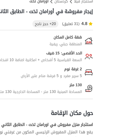
استئجار فيلا
کردستان
اورامان تخت
إيجار مفروشة في أورامان تخت - الطابق الثان
4.8
(31 تعليق)
20+ حجز ناجح
شقة كامل المكان
المنطقة جبلي، ريفية
الحد الأقصى: 15 ضيف
السعة القياسية 5 أشخاص + امكانية اضافة 10 اشخاص اضافيين
2 غرفة نوم
5 سرير مفرد و 5 فرشة منام على الأرض
130 متر
المساحة المبنية 130 متر - المساحة الخارجية 130 متر
حول مكان الإقامة
استئجار منزل مفروش في اورامان تخت - الطابق الثاني