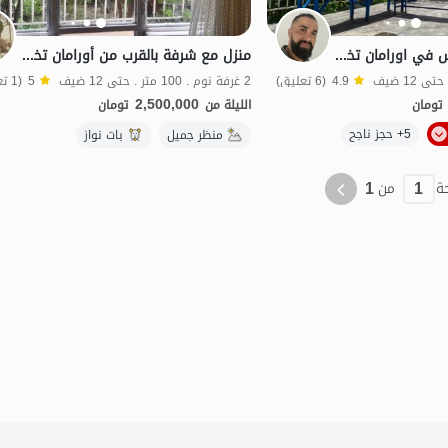
استئجار منزل مفروش في اورامان تخت - Givar
منزل مع شرفة بالقرب من أورامان تخت - جيوار - الطابق الثاني
4.9
(6 تعليق)
2 غرفة نوم . 100 متر . حتى 12 ضيف
5
(1 تعليق)
2,500,000
تومان
الليلة من
تومان
الموقع على الخريطة
5+ حجز ناجح
ت نواز
منظر جميل
منظر جميل
بات نواز
1
1
ة
من