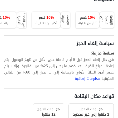
ف
ي
ا
ل
ل
ح
ظ
ة
ا
ل
أ
خ
ي
ر
10
%
10
%
10
%
خصم
خصم
خ
ة
ا
ل
إ
ق
ا
م
ة
ق
ص
ي
ر
ة
ا
ل
م
د
ا
ل
إ
ق
ا
م
ة
ا
ل
ط
و
ي
ل
ة
ى
أكثر من 6 ليلة
أكثر من 30 ليلة
لليلة الح
سياسة إلغاء الحجز
سياسة صارمة:
في حال إلغاء الحجز قبل 5 أيام كاملة على الأقل من تاريخ الوصول، يتم
إعادة المبلغ للضيف بعد خصم ما يصل إلى 25% من الفاتورة. وإلا سيتم
خصم أجرة الليلة الأولى بالإضافة إلى ما يصل إلى 60% من الليالي
المتبقية.
معلومات إضافية
قواعد مكان الإقامة
وقت الدخول
وقت الخروج
2 ظهرا إلى غير محدود
12 ظهرا