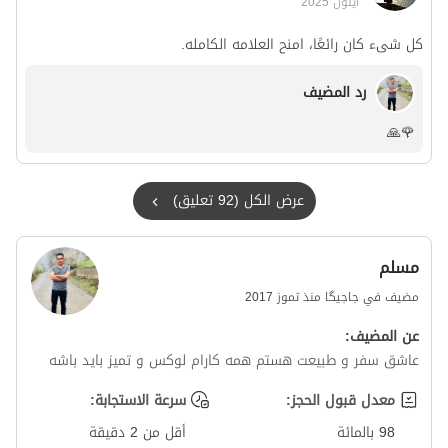
ايلول 2025
کل شیء کان رائعًا، امنح العلامه الکامله.
رد المضيف
🌹🙏
عرض الكل (92 تعليق)
مسلم
مضيف في جاجیگا منذ تموز 2017
عن المضيف:
عاشق سفر و طبیعت هستم همه کارام لوکس و تمیز باید باشه
معدل قبول الحجز:
سرعة الاستجابة:
98 بالمائة
أقل من 2 دقيقة