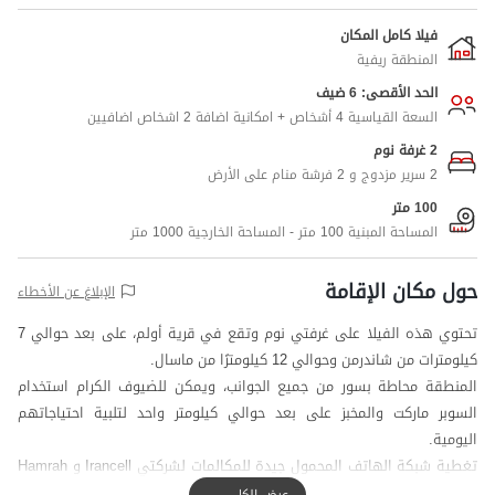
فيلا كامل المكان
المنطقة ريفية
الحد الأقصى: 6 ضيف
السعة القياسية 4 أشخاص + امكانية اضافة 2 اشخاص اضافيين
2 غرفة نوم
2 سرير مزدوج و 2 فرشة منام على الأرض
100 متر
المساحة المبنية 100 متر - المساحة الخارجية 1000 متر
حول مكان الإقامة
الإبلاغ عن الأخطاء
تحتوي هذه الفيلا على غرفتي نوم وتقع في قرية أولم، على بعد حوالي 7
كيلومترات من شاندرمن وحوالي 12 كيلومترًا من ماسال.
المنطقة محاطة بسور من جميع الجوانب، ويمكن للضيوف الكرام استخدام
السوبر ماركت والمخبز على بعد حوالي كيلومتر واحد لتلبية احتياجاتهم
اليومية.
تغطية شبكة الهاتف المحمول جيدة للمكالمات لشركتي Irancell و Hamrah
Aval، وتغطية الإنترنت هي 4G.
عرض الكل