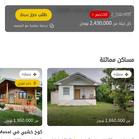
عرض حساب المضيف
2,700,000
طلب حجز
10خصم ٪
(مجاناً)
2,430,000
كل ليلة من
تومان
دردشة مباشرة مع المضيف
مساكن مماثلة
ممتازة
ممتازة
حجز فوري
1,950,000
1,650,000
من
تومان
من
تومان
كوخ خشبي في Masal