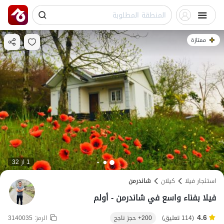
ممتازة
1 از 32
استئجار فيلا
کیلان
شاندرمن
فيلا بفناء واسع في شاندرمن - أولم
4.6
(114 تعليق)
200+ حجز ناجح
الرمز:
3140035