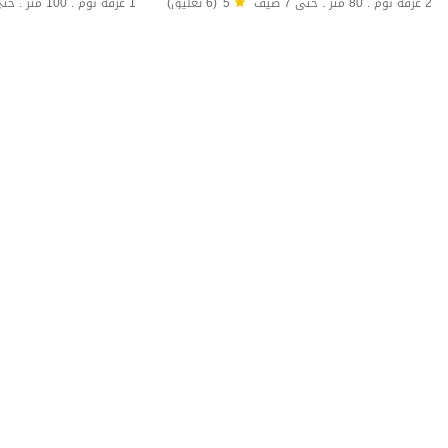
2 غرفة نوم . 80 متر . حتى 7 ضيف
5
(6 تعليق)