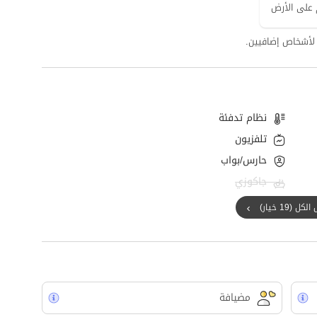
نظام تدفئة
تلفزيون
حارس/بواب
جاكوزي
ل (19 خيار)
مضيافة