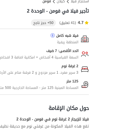
استئجار فيلا
کیلان
فومن
تأجير فيلا في فومن - الوحدة 2
4.7
(41 تعليق)
50+ حجز ناجح
فيلا شبه كامل
المنطقة ريفية
الحد الأقصى: 7 ضيف
السعة القياسية 4 أشخاص + امكانية اضافة 3 اشخاص اضافيين
2 غرفة نوم
3 سرير مفرد، 1 سرير مزدوج و 2 فرشة منام على الأرض
125 متر
المساحة المبنية 125 متر - المساحة الخارجية 500 متر
حول مكان الإقامة
فيلا للإيجار 2 غرفة نوم في فومن - الوحدة 2
تقع هذه الفيلا المكونة من غرفتي نوم مع حديقة نظيفة