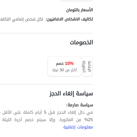
الأسعار بالتومان
تكاليف الاشخاص الاضافيين:
لكل شخص إضافي التكلفة تبلغ 00,000
الخصومات
10
%
خصم
ة
ا
ل
إ
ق
ا
م
ة
ا
ل
ط
و
ي
ل
أكثر من 30 ليلة
سياسة إلغاء الحجز
سياسة صارمة:
في حال إلغاء الحجز قبل 5 أيام
25% من الفاتورة. وإلا سيتم خصم أجرة الليلة الأولى بالإضافة إلى ما يصل إلى 60% من الليالي المتبقية.
معلومات إضافية