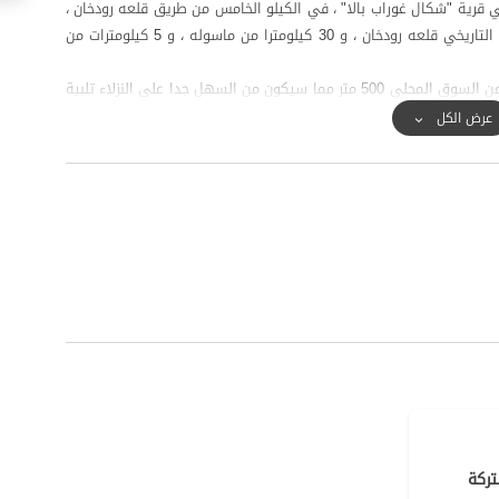
ي قرية "شكال غوراب بالا" ، في الكيلو الخامس من طريق قلعه رودخان ،
وكذلك على بعد حوالي 15 كيلومترا من النصب التذكاري التاريخي قلعه رودخان ، و 30 كيلومترا من ماسوله ، و 5 كيلومترات من
تبلغ المسافة بين البقالة والمخبز حوالي 200 متر ويبعد عن السوق المحلي 500 متر مما سيكون من السهل جدا على النزلاء تلبية
راث الثقافي والسياحة.
عرض الكل
ركة