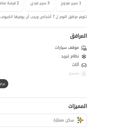
1 سرير مزدوج
3 سرير فردي
2 فرشة منام على الأرض
تتوفر مرافق النوم ل 7 أشخاص ويجب أن يوفرها الضيوف لأشخاص إضافيين.
المرافق
موقف سيارات
نظام تبريد
أثاث
مسبح
عرض الك
المميزات
سکن ممتازة