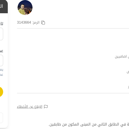
ال
الرمز:
3143664
تا
عد
يم
عمره
الإبلاغ عن الأخطاء
 في الطابق الثاني من المبنى المكون من طابقين.