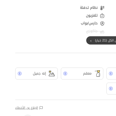
نظام تدفئة
تلفزيون
حارس/بواب
جاكوزي
ل (21 خيار)
معقم
إنه جميل
الإبلاغ عن الأخطاء