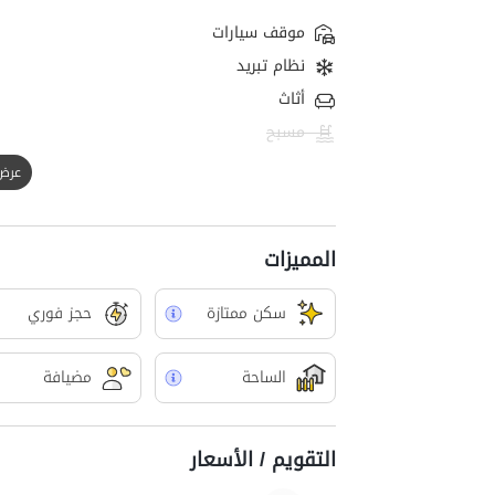
موقف سيارات
نظام تبريد
أثاث
مسبح
عرض الك
المميزات
سکن ممتازة
حجز فوري
الساحة
مضيافة
التقويم / الأسعار