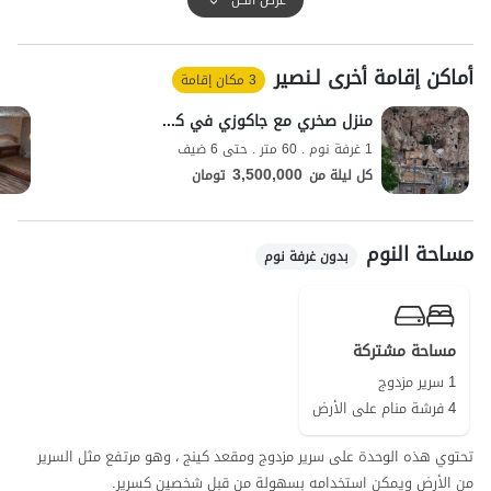
الكرام العثور على سوبر ماركت ومخبز لتلبية احتياجاتهم اليومية على بعد 50
مترًا من مكان الإقامة. تغطية شبكة الهاتف المحمول جيدة للمكالمات
أماكن إقامة أخرى لـنصیر
لشركتي "إيرانسل" و"همراه أول"، مع توفر الإنترنت بتقنية 4G.
3 مكان إقامة
منزل صخري مع جاكوزي في كندوان - سهند 1
1 غرفة نوم . 60 متر . حتى 6 ضيف
3,500,000
كل ليلة من
تومان
مساحة النوم
بدون غرفة نوم
مساحة مشتركة
1 سرير مزدوج
4 فرشة منام على الأرض
تحتوي هذه الوحدة على سرير مزدوج ومقعد كينج ، وهو مرتفع مثل السرير
من الأرض ويمكن استخدامه بسهولة من قبل شخصين كسرير.