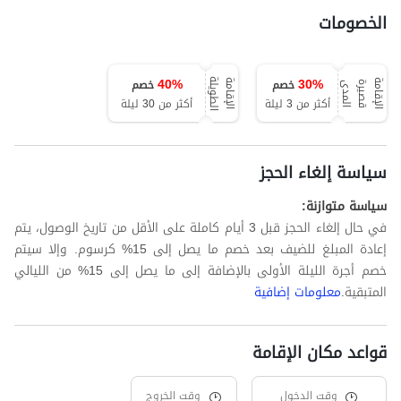
الخصومات
40
%
30
%
خصم
خصم
ة
ا
ل
إ
ق
ا
م
ة
ق
ص
ي
ر
ة
ا
ل
م
د
ا
ل
إ
ق
ا
م
ة
ا
ل
ط
و
ي
ل
ى
أكثر من 3 ليلة
أكثر من 30 ليلة
سياسة إلغاء الحجز
سياسة متوازنة:
في حال إلغاء الحجز قبل 3 أيام كاملة على الأقل من تاريخ الوصول، يتم
إعادة المبلغ للضيف بعد خصم ما يصل إلى 15% كرسوم. وإلا سيتم
خصم أجرة الليلة الأولى بالإضافة إلى ما يصل إلى 15% من الليالي
المتبقية.
معلومات إضافية
قواعد مكان الإقامة
وقت الدخول
وقت الخروج