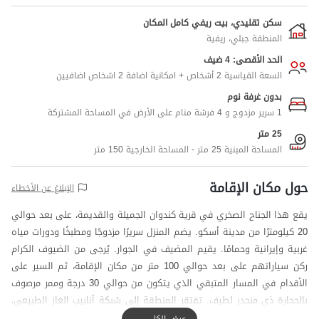
سكن تقليدي، بيت ريفي كامل المكان
المنطقة جبلي، ريفية
الحد الأقصى: 4 ضيف
السعة القياسية 2 أشخاص + امكانية اضافة 2 اشخاص اضافيين
بدون غرفة نوم
1 سرير مزدوج و 4 فرشة منام على الأرض في المساحة المشتركة
25 متر
المساحة المبنية 25 متر - المساحة الخارجية 150 متر
حول مكان الإقامة
الإبلاغ عن الأخطاء
يقع هذا الجناح الصخري في قرية كندوان الجميلة والقديمة، على بعد حوالي
20 كيلومترًا من مدينة أسكو. يضم المنزل سريرًا مزدوجًا ومطبخًا ودورات مياه
غربية وإيرانية وحمامًا. يقيم المضيف في الجوار. يُرجى من الضيوف الكرام
ركن سياراتهم على بعد حوالي 100 متر من مكان الإقامة، ثم السير على
الأقدام في المسار المتبقي الذي يتكون من حوالي 30 درجة وممر مرصوف
بالحجارة ذي منحدر لطيف. تفتقر المنطقة إلى شبكة أنابيب الغاز الطبيعي،
ويتم توفير وقود المنزل عبر أسطوانات غاز البترول المسال. يمكن للضيوف
عرض الكل