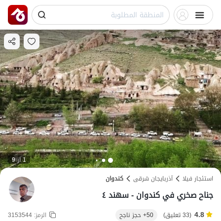
1 از 9
استئجار فيلا
آذربایجان شرقی
کندوان
جناح صخري في كندوان - سهند ٤
4.8
(33 تعليق)
50+ حجز ناجح
الرمز:
3153544