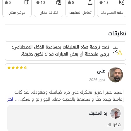
5
4.2
5
4.8
دقة المعلومات
تعامل المضيف
نظافة مكان
موقع مكان
تعليقات
تمت ترجمة هذه التعليقات بمساعدة الذكاء الاصطناعي؛
يرجى ملاحظة أن بعض العبارات قد لا تكون دقيقة.
علی
تموز 2026
السيد نصير العزيز، نشكرك على كرم ضيافتك وجهودك. لقد كانت
إقامتنا جيدة حقًا واستمتعنا بالحديث معك. الجو رائع والسكينة تامة.
...
أكثر
نتطلع إلى رؤيتك مرة أخرى، وسنعود بالتأكيد لزيارتك. مكان الإقامة
رد المضيف
كان مطابقًا للصور، وجودة مياه الشرب ممتازة، ولم تكن هناك حاجة
للمياه المعدنية. كانت أغطية الأسرة نظيفة. باختصار، أوصي به
شكرًا لك
للأصدقاء إذا كنتم من محبي السياحة البيئية. بالإضافة إلى ذلك،