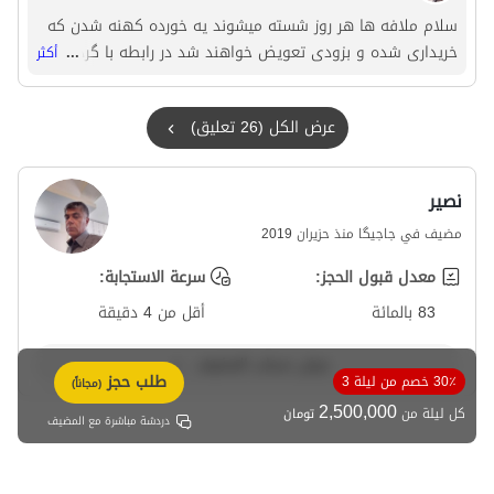
سلام ملافه ها هر روز شسته میشوند یه خورده کهنه شدن که
خریداری شده و بزودی تعویض خواهند شد در رابطه با گردگیری
...
أكثر
با توجه به اینکه اقامتگاه داخل کوه هست و بر روی صخره چیزی
زده نشده است داشتن گرد و غبار اجتناب ناپذیر است
عرض الكل (26 تعليق)
نصیر
مضيف في جاجیگا منذ حزيران 2019
معدل قبول الحجز:
سرعة الاستجابة:
83 بالمائة
أقل من 4 دقيقة
عرض حساب المضيف
طلب حجز
30٪ خصم من ليلة 3
(مجاناً)
2,500,000
كل ليلة من
تومان
دردشة مباشرة مع المضيف