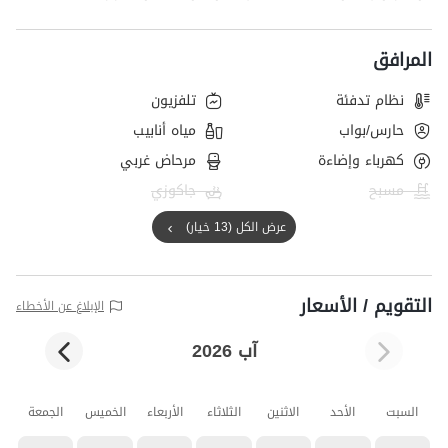
المرافق
نظام تدفئة
تلفزيون
حارس/بواب
مياه أنابيب
كهرباء وإضاءة
مرحاض غربي
مسبح
جاكوزي
عرض الكل (13 خيار)
التقويم / الأسعار
الإبلاغ عن الأخطاء
آب 2026
السبت
الأحد
الاثنين
الثلاثاء
الأربعاء
الخميس
الجمعة