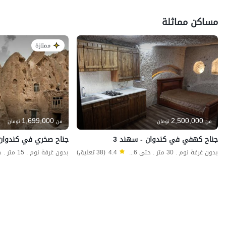
مساكن مماثلة
ممتازة
1,699,000
2,500,000
من
تومان
من
تومان
جناح كهفي في كندوان - سهند 3
جناح صخري في كندوان - 15 مترًا مر
بدون غرفة نوم . 30 متر . حتى 6 ضيف
4.4
(38 تعليق)