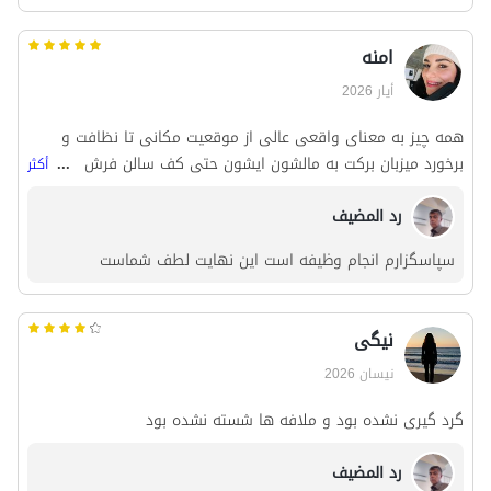
تأكدوا من تجربة وجبتي الإفطار والغداء في مطعم بابائي الواقع
في قرية كندوان؛ إنه ممتاز!
امنه
أيار 2026
همه چیز به معنای واقعی عالی از موقعیت مکانی تا نظافت و
برخورد میزبان برکت به مالشون ایشون حتی کف سالن فرش
...
أكثر
دستبافت انداخته بودن این چیزی حز احترام به مهمان نیست
رد المضيف
سپاسگزارم انجام وظیفه است این نهایت لطف شماست
نیگی
نيسان 2026
گرد گیری نشده بود و ملافه ها شسته نشده بود
رد المضيف