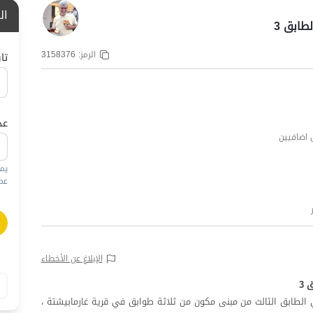
ال
طابق 3
الرمز:
3158376
تا
عد
يم
عمره
الإبلاغ عن الأخطاء
 3
لطابق الثالث من مبنى مكون من ثلاثة طوابق في قرية غارمابيشتة ،