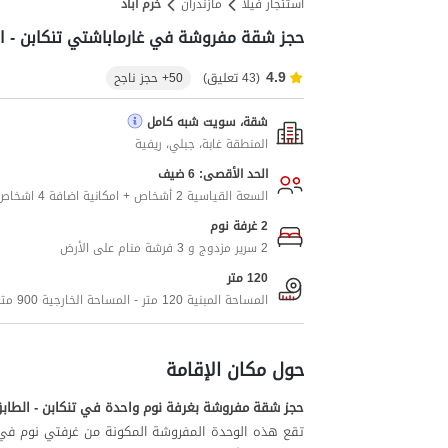
استئجار فيلا
مازندران
خرم آباد
حجز شقة مفروشة في غارماباشتي تنكابن - ال
4.9
(43 تعليق)
50+ حجز ناجح
شقة، سويت شبه كامل
المنطقة غابة، جبلي، ريفية
الحد الأقصى: 6 ضيف
السعة القياسية 2 أشخاص + امكانية اضافة 4 اشخاص اضافيين
2 غرفة نوم
2 سرير مزدوج و 3 فرشة منام على الأرض
120 متر
المساحة المبنية 120 متر - المساحة الخارجية 900 متر
حول مكان الإقامة
حجز شقة مفروشة بغرفة نوم واحدة في تنكابن - الطابق
تقع هذه الوحدة المفروشة المكونة من غرفتي نوم في ا