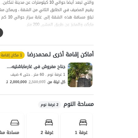
والتي تبعد أيضا حوالي 10 كيلومترات عن مدينة تنكابن.
يقيم المضيف في الطابق الثاني من الشقة ، ويمكن مشا
ماركت والمخبز عن طريق المشي 200 متر.
** وتجدر الإشارة إلى أن حوالي 100 متر من المسار المؤدي إلى الشقة ترابية.
تعد منطقة 2000 و 3000 من مناطق الص
والممتع يختار الكثير من السياح ومحبي الطبيعة هذ
أماكن إقامة أخرى لـمحمدرضا
المنطقة.
1 مكان إقامة
تعد منطقة هزار 2003 من المناطق الصي
جناح مفروش فی غارماباشتیه، تنکابن - الطابق الاول
السياح ومحبي الطبيعة سنويا نظرا لمناخها البارد والممتع
1 غرفة نوم . 60 متر . حتى 4 ضيف
كل ليلة من
2,500,000
2,000,000
تومان
مساحة النوم
2 غرفة نوم
غرفة 1
غرفة 2
مساحة مش