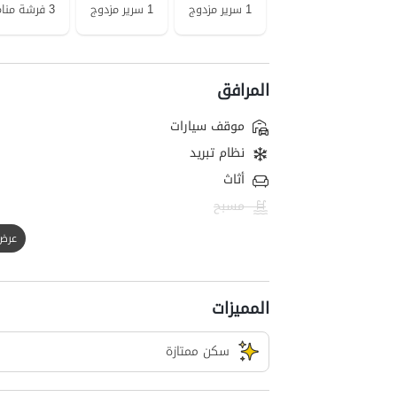
1 سرير مزدوج
1 سرير مزدوج
3 فرشة منام على الأرض
المرافق
موقف سيارات
نظام تبريد
أثاث
مسبح
عرض الك
المميزات
سکن ممتازة