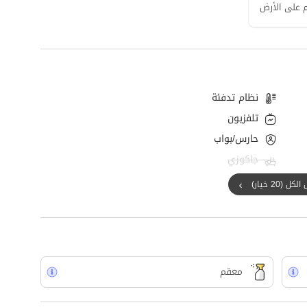
نظام تدفئة
تلفزيون
حارس/بواب
جاكوزي
ل (20 خيار)
معقم