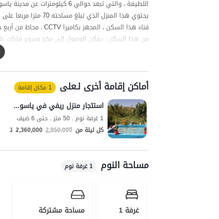
اللطيفة ، والتي تبعد حوالي 6 كيلومترات عن مدينة ياسوج.
يحتوي هذا المنزل الذي تبلغ مساحته 70 مترا مربعا على غرفة معيشة مع مرافق مطبخ وغرفة نوم وحمام إيراني مع حمام أجنبي.
فناء هذا السكن ، المجهز بكاميرا CCTV ، محاط من أربع جهات بجدار كتلة ، ويعيش المضيف في فناء نفس السكن.
من هذا السكن ، يمكن الوصول إلى مخبز وسوبر ماركت على بعد حوالي 3
جودة خطوط شبكة الهاتف المحمول لإيرانسيل وحماح أفال
يعد شلال یاسوج وقرية كاكان من بين مناطق الجذب الس
أماكن إقامة أخرى لـعلی
1 مكان إقامة
استئجار منزل ريفي في ياسوج - محمودآباد العليا
1 غرفة نوم . 50 متر . حتى 6 ضيف
كل ليلة من
2,950,000
2,360,000
تومان
مساحة النوم
1 غرفة نوم
غرفة 1
مساحة مشتركة