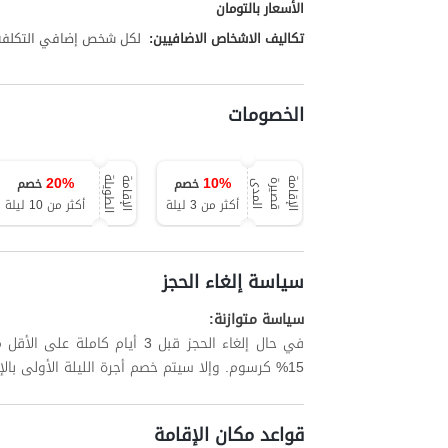
الأسعار بالتومان
تكاليف الاشخاص الاضافيين:
لكل شخص إضافي التكلفة تبلغ 00,000
الخصومات
20
%
10
%
خصم
خصم
ة
ا
ل
إ
ق
ا
م
ة
ق
ص
ي
ر
ة
ا
ل
م
د
ا
ل
إ
ق
ا
م
ة
ا
ل
ط
و
ي
ل
ى
أكثر من 3 ليلة
أكثر من 10 ليلة
سياسة إلغاء الحجز
سياسة متوازنة:
في حال إلغاء الحجز قبل 3 أيام
15% كرسوم. وإلا سيتم خصم أجرة الليلة الأولى بالإضافة إلى ما يصل إلى 15% من الليالي المتبقية.
قواعد مكان الإقامة