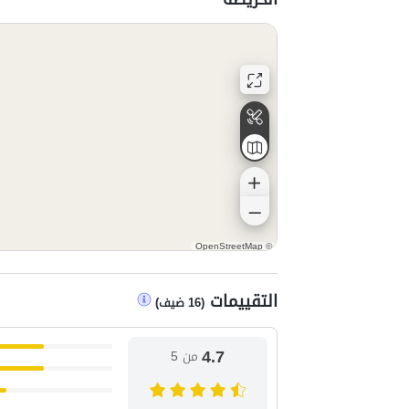
OpenStreetMap
©
التقييمات
(
16
ضيف
)
4.7
من 5