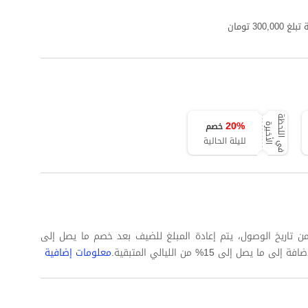
3 تومان
ف
ي
ا
ل
ل
ح
ظ
ة
ا
ل
أ
خ
ي
ر
20
%
خصم
ة
لليلة الحالية
 كاملة على الأقل من تاريخ الوصول، يتم إعادة المبلغ للضيف بعد خصم ما يصل إلى
معلومات إضافية