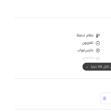
نظام تدفئة
تلفزيون
حارس/بواب
جاكوزي
ل (20 خيار)