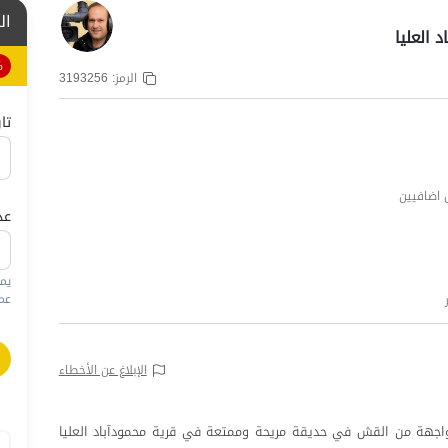
ال
 العليا
%
الرمز:
3193256
تا
عد
يم
عمره
الإبلاغ عن الأخطاء
واجهة من القش في حديقة مريحة وممتعة في قرية محمودآباد العليا