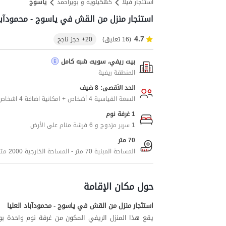
استئجار فيلا
کهکیلویه و بویراحمد
یاسوج
استئجار منزل من القش في ياسوج - محمودآباد
4.7
(16 تعليق)
20+ حجز ناجح
بيت ريفي، سويت شبه كامل
المنطقة ريفية
الحد الأقصى: 8 ضيف
السعة القياسية 4 أشخاص + امكانية اضافة 4 اشخاص اضافيين
1 غرفة نوم
1 سرير مزدوج و 6 فرشة منام على الأرض
70 متر
المساحة المبنية 70 متر - المساحة الخارجية 2000 متر
حول مكان الإقامة
استئجار منزل من القش في ياسوج - محمودآباد العليا
يقع هذا المنزل الريفي المكون من غرفة نوم واحدة ب