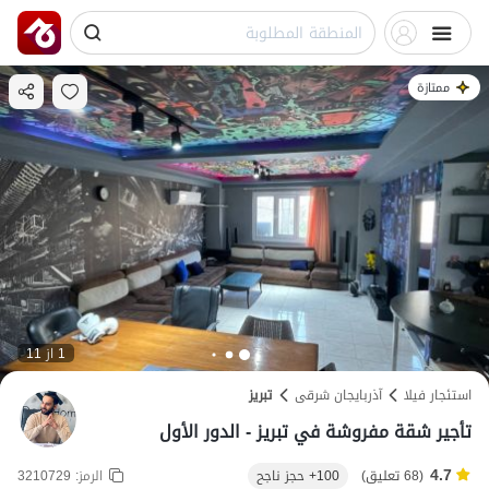
ممتازة
1 از 11
استئجار فيلا
آذربایجان شرقی
تبریز
تأجير شقة مفروشة في تبریز - الدور الأول
4.7
(68 تعليق)
100+ حجز ناجح
الرمز:
3210729