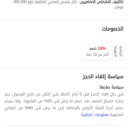
تكاليف الاشخاص الاضافيين:
لكل شخص إضافي التكلفة تبلغ 450,000
تومان
الخصومات
10
%
خصم
ة
ا
ل
إ
ق
ا
م
ة
ا
ل
ط
و
ي
ل
أكثر من 10 ليلة
سياسة إلغاء الحجز
سياسة صارمة:
في حال إلغاء الحجز قبل 5 أيام كاملة على الأقل من تاريخ الوصول، يتم
إعادة المبلغ للضيف بعد خصم ما يصل إلى 25% من الفاتورة. وإلا سيتم
خصم أجرة الليلة الأولى بالإضافة إلى ما يصل إلى 60% من الليالي
المتبقية.
معلومات إضافية