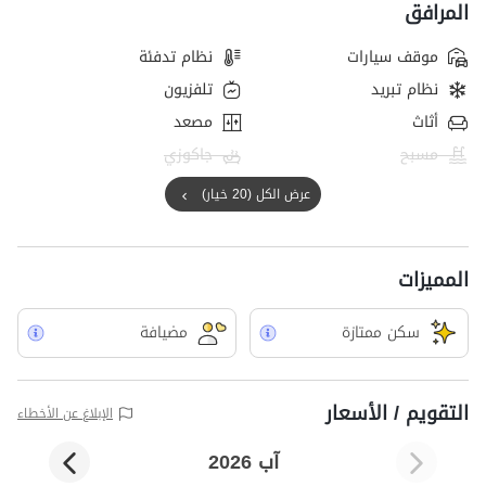
المرافق
موقف سيارات
نظام تدفئة
نظام تبريد
تلفزيون
أثاث
مصعد
مسبح
جاكوزي
عرض الكل (20 خيار)
المميزات
سکن ممتازة
مضيافة
التقويم / الأسعار
الإبلاغ عن الأخطاء
آب 2026