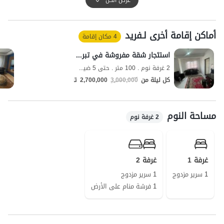
وتغطية الإنترنت في شكل 4G.
الحديقة المائية وحديقة الجولي والبيت المشروط والمسجد الأزرق في تبريز
أماكن إقامة أخرى لـفرید
وقرية كاندوفان وغابة أراسباران والأراضي الرطبة غوري جول ليست سوى
4 مكان إقامة
بعض من مناطق الجذب في تبریز الجميلة.
استئجار شقة مفروشة في تبریز - الطابق 3
2 غرفة نوم . 100 متر . حتى 5 ضيف
كل ليلة من
3,000,000
2,700,000
تومان
مساحة النوم
2 غرفة نوم
غرفة 1
غرفة 2
1 سرير مزدوج
1 سرير مزدوج
1 فرشة منام على الأرض