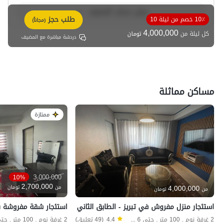
عرض حساب المضيف
طلب حجز
10٪ خصم من ليلة 10
(مجاناً)
4,000,000
كل ليلة من
تومان
دردشة مباشرة مع المضيف
مساكن مماثلة
ممتازة
3,000,000
10%
2,700,000
4,000,000
من
تومان
من
تومان
استئجار منزل مفروش في تبریز - الطابق الثاني
استئجار شقة مفروشة في 
2 غرفة نوم . 100 متر . حتى 6 ضيف
4.4
(49 تعليق)