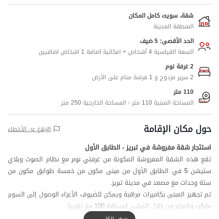
شقة، سويت كامل المكان
المنطقة المدينة
الحد الأقصى: 5 ضيف
السعة القياسية 4 أشخاص + امكانية اضافة 1 اشخاص اضافيين
2 غرفة نوم
2 سرير مزدوج و 1 فرشة منام على الأرض
110 متر
المساحة المبنية 110 متر - المساحة الخارجية 250 متر
حول مكان الإقامة
الإبلاغ عن الأخطاء
استئجار شقة مفروشة في تبریز - الطابق الأول
تقع هذه الشقة المفروشة المكونة من غرفتي نوم مع نظام الصوت وبلاي
ستيشن 5 في الطابق الأول من مبنى مكون من خمسة طوابق مكون من
ستة وحدات مع مصعد في مدينة تبریز.
تم تجهيز المبنى بكاميرات مراقبة ويمكن للضيوف الأعزاء الوصول إلى السوبر
ماركت والمخبز من خلال المشي لمسافة 100 متر تقريبا.
هوائي الهاتف المحمول لمشغلي Irancell و Hamrah Aval في محادثة جيدة
عرض الكل