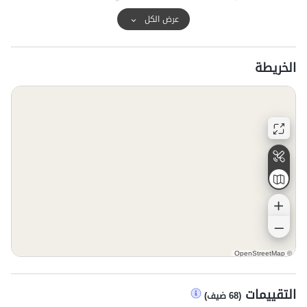
عرض الكل
الخريطة
OpenStreetMap
©
التقييمات
(
68
ضيف
)