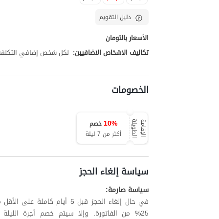
دليل التقويم
الأسعار بالتومان
تكاليف الاشخاص الاضافيين:
لكل شخص إضافي التكلفة تبلغ 50,000
الخصومات
10
%
خصم
ة
ا
ل
إ
ق
ا
م
ة
ا
ل
ط
و
ي
ل
أكثر من 7 ليلة
سياسة إلغاء الحجز
سياسة صارمة:
في حال إلغاء الحجز قبل 5 أيام
25% من الفاتورة. وإلا سيتم خصم أجرة الليلة الأولى بالإضافة إلى ما يصل إلى 60% من الليالي المتبقية.