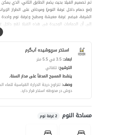
الشرفة، فيضم غرفة معيشة ومطبخ وغرفة نوم واحدة (مع 
إلى أن الحمامات الوحيدة في هذه الفيلا تقع داخل غر
ويمكن الوصول إليه من الفناء ومن شرفة الطابق الثاني (عن طري
المنطقة المحيطة بالفيلا مسورة من جانب واحد بسياج ومن
لتلبية الاحتياجات اليومية، يتوفر سوبر ماركت ومخبز على ب
استخر سرپوشیده آب‌گرم
تغطية شبكة الهاتف المحمول لمشغلي Irancell و Hamrah-e Avval جيدة للمكالمات، ويتوفر الوصول إلى الإنترنت بتقنية 4G.
ابعاد:
3.5 في 5.5 متر
يرجى ملاحظة أن حوالي 200 متر من الطريق المؤدي إلى الفيلا هو طريق ترابي ويمكن الوصول إليه بجميع أنواع المركبات.
الترشيح:
تلقائي
ينشط المسبح المدفأ على مدار السنة.
وصف:
تتراوح درجة الحرارة القياسية للماء الساخن في المس
دوش در محوطه استخر قرار دارد.
مساحة النوم
2 غرفة نوم