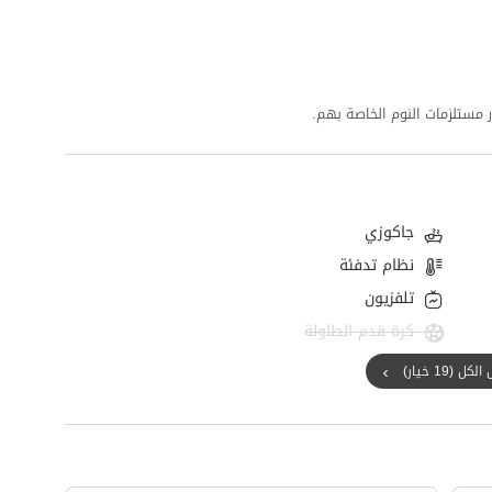
جاكوزي
نظام تدفئة
تلفزيون
كرة قدم الطاولة
ل (19 خيار)