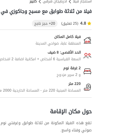
استئجار فيلا
آذربایجان شرقی
کلیبر
فيلا من ثلاثة طوابق مع مسبح وجاكوزي في ك
4.8
(25 تعليق)
20+ حجز ناجح
فيلا كامل المكان
المنطقة غابة، ضواحي المدينة
الحد الأقصى: 8 ضيف
السعة القياسية 6 أشخاص + امكانية اضافة 2 اشخاص اضافيين
2 غرفة نوم
و 2 سرير مزدوج
220 متر
المساحة المبنية 220 متر - المساحة الخارجية 2000 متر
حول مكان الإقامة
تقع هذه الفيلا المكونة من ثلاثة طوابق وغرفتي نوم 
صوتي وفناء واسع.