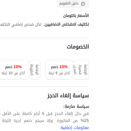
دليل التقويم
الأسعار بالتومان
تكاليف الاشخاص الاضافيين:
لكل شخص إضافي التكلفة تبلغ 000,000
الخصومات
10
%
10
%
خصم
خصم
ة
ا
ل
إ
ق
ا
م
ة
ق
ص
ي
ر
ة
ا
ل
م
د
ا
ل
إ
ق
ا
م
ة
ا
ل
ط
و
ي
ل
ى
أكثر من 6 ليلة
أكثر من 10 ليلة
سياسة إلغاء الحجز
سياسة صارمة:
في حال إلغاء الحجز قبل 5 أيام
25% من الفاتورة. وإلا سيتم خصم أجرة الليلة الأولى بالإضافة إلى ما يصل إلى 60% من الليالي المتبقية.
معلومات إضافية