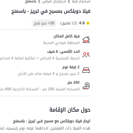
استئجار فيلا
آذربایجان شرقی
باسمنج
فيلا دوبلكس بمسبح في تبريز - باسمنج
4.6
(12 تعليق)
20+ حجز ناجح
فيلا كامل المكان
المنطقة ضواحي المدينة
الحد الأقصى: 8 ضيف
السعة القياسية 4 أشخاص + امكانية اضافة 4 اشخاص اضافيين
2 غرفة نوم
2 سرير مزدوج و 4 فرشة منام على الأرض
200 متر
المساحة المبنية 200 متر - المساحة الخارجية 600 متر
حول مكان الإقامة
ایجار فیلا دوبلکس مع مسبح فی تبریز - باسمنج
هذه الفیلا ذات الغرفتین، احداهما غرفه نوم رئیسیه، ت