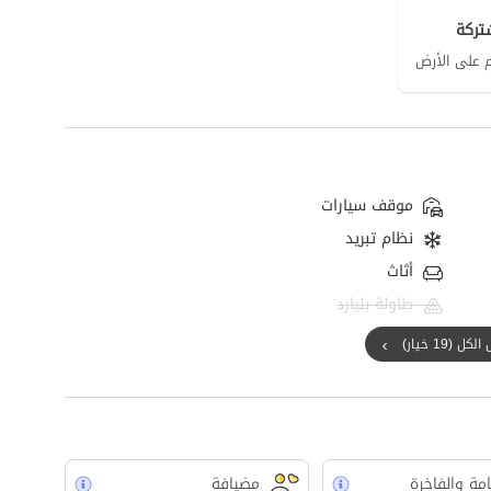
تركة
موقف سيارات
نظام تبريد
أثاث
طاولة بليارد
ل (19 خيار)
امة والفاخرة
مضيافة