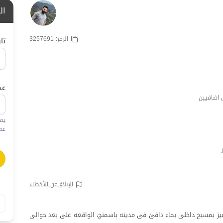
ال
الرمز:
3257691
تا
عد
يم
عمره
الإبلاغ عن الأخطاء
تمیز بمسبح داخلی بماء دافئ فی مدینه باسمنج، الواقعه علی بعد حوالی