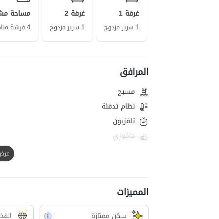
غرفة 1
غرفة 2
مساحة مش
1 سرير مزدوج
1 سرير مزدوج
4 فرشة منام على الأرض
المرافق
مسبح
نظام تدفئة
تلفزيون
جاكوزي
عرض الك
المميزات
سکن ممتازة
الفخ