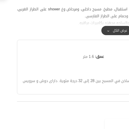
تتضمن هذه الفیلا الدوبلکس فی الطابق الارضی صاله استقبال، مطبخ، مسبح داخلی، ومرحاض وغ shower علی الطراز الغربی،
وحمام علی الطراز الفارسی.
 والساحه مجهزه بکامیرات مراقبه.
الی 500 متر من السکن.
عرض الكل
ده للمکالمات، ویتوفر الانترنت بتقنیه 4G.
عمق:
1.6 متر
لازرق فی تبریز، قریه کندوان، غابه ارسباران، ومستنقع قوری غول هی
بح بين 28 إلى 32 درجة مئوية.
دارای دوش و سرویس