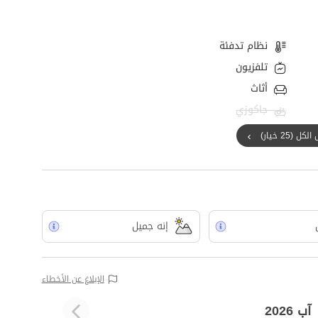
نظام تدفئة
تلفزيون
أثاث
جاكوزي
ل (25 خيار)
إنه جميل
الإبلاغ عن الأخطاء
آب 2026