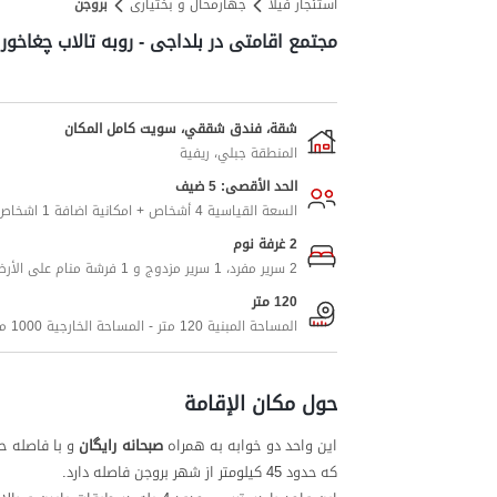
استئجار فيلا
جهارمحال و بختیاری
بروجن
مجتمع اقامتی در بلداجی - روبه تالاب چغاخور
شقة، فندق شققي، سويت كامل المكان
المنطقة جبلي، ريفية
الحد الأقصى: 5 ضيف
السعة القياسية 4 أشخاص + امكانية اضافة 1 اشخاص اضافيين
2 غرفة نوم
2 سرير مفرد، 1 سرير مزدوج و 1 فرشة منام على الأرض
120 متر
المساحة المبنية 120 متر - المساحة الخارجية 1000 متر
حول مكان الإقامة
این واحد دو خوابه به همراه
صبحانه رایگان
که حدود 45 کیلومتر از شهر بروجن فاصله دارد.