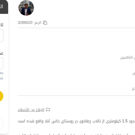
ال
الرمز:
3288020
تا
عد
يم
عمره
الإبلاغ عن الأخطاء
و با فاصله حدود 1.5 کیلومتری از تالاب چغاخور، در روستای خانی آباد واقع شده است