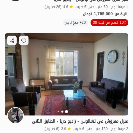
1 غرفة نوم . 60 متر . حتى 6 ضيف
4.6
(26 تعليق)
1,799,000
الليلة من
تومان
10٪ خصم من ليلة 30
20+ حجز ناجح
منزل مفروش في تشالوس - راديو دريا - الطابق الثاني
2 غرفة نوم . 130 متر . حتى 6 ضيف
3.9
(6 تعليق)