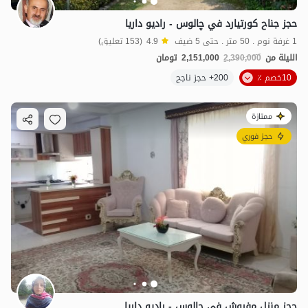
حجز جناح كورتيارد في چالوس - راديو داريا
1 غرفة نوم . 50 متر . حتى 5 ضيف
4.9
(153 تعليق)
الليلة من
2,390,000
2,151,000
تومان
10خصم ٪
200+ حجز ناجح
ممتازة
حجز فوري
1.8
مليون ت
4.6
حجز منزل مفروش في چالوس - راديو داريا