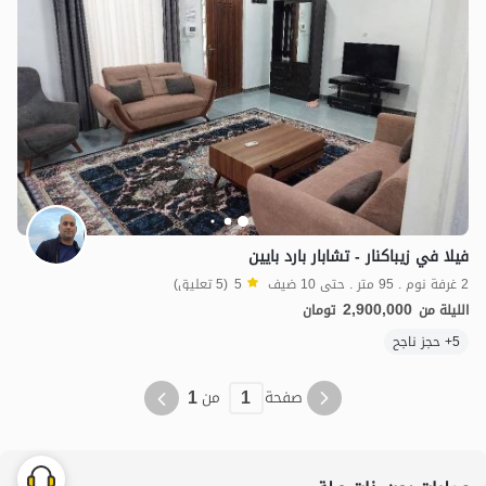
فيلا في زيباكنار - تشابار بارد بايين
2 غرفة نوم . 95 متر . حتى 10 ضيف
5
(5 تعليق)
2,900,000
الليلة من
تومان
5+ حجز ناجح
1
1
صفحة
من