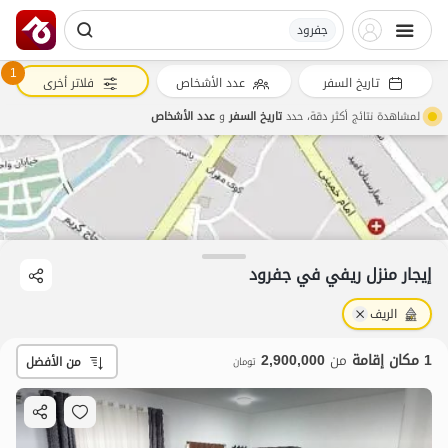
جفرود
1
تاريخ السفر
عدد الأشخاص
فلاتر أخرى
لمشاهدة نتائج أكثر دقة، حدد
تاريخ السفر
و
عدد الأشخاص
2.9
مليون ت
5
إيجار منزل ريفي في جفرود
الريف
1 مكان إقامة
من
2,900,000
من الأفضل
تومان