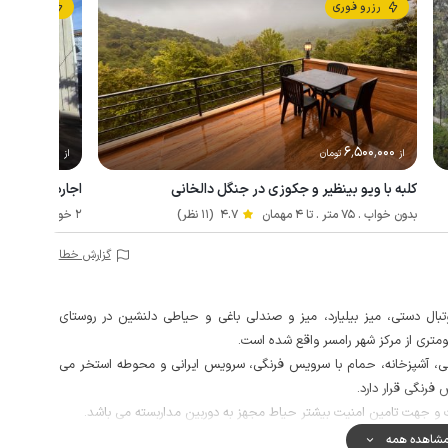
رزرو فوری
رزرو فوری
1٬600٬000
6٬500٬000
از
تومان
از
توم
کلبه با ویو بینظیر و جکوزی در جنگل دالخانی
اجاره خانه مبل
بدون خواب . 75 متر . تا 4 مهمان
4.7
(11 نظر)
2 خوابه . 100 متر . تا 4 مهمان
گزارش خطا
بال دستی، میز بیلیارد، میز و صندلی باغی و حیاطی دلنشین در روستای
رایی، آشپزخانه، حمام با سرویس فرنگی، سرویس ایرانی و محوطه استخر می
 فرنگی قرار دارد.
و جهت تامین امنیت بیشتر حیاط مجهز به دوربین مداربسته می باشد.
پرمارکت و نانوایی در فاصله حدود یک کیلومتری از ویلا استفاده نمایند.
شاهده همه