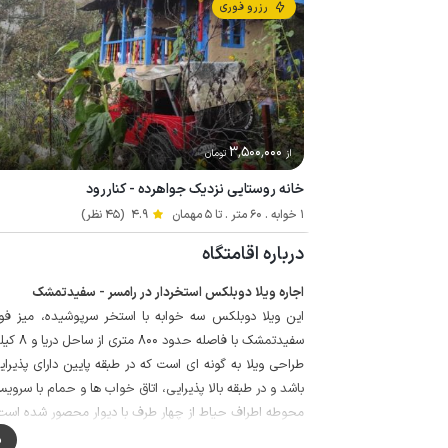
رزرو فوری
3٬500٬000
از
تومان
خانه روستایی نزدیک جواهرده - کناررود
1 خوابه . 60 متر . تا 5 مهمان
4.9
(45 نظر)
درباره اقامتگاه
اجاره ویلا دوبلکس استخردار در رامسر - سفیدتمشک
این ویلا دوبلکس سه خوابه با استخر سرپوشیده، میز فوت
سفیدتمشک با فاصله حدود 800 متری از ساحل دریا و 8 کیلومتری از مرکز شهر رامسر واقع شده است.
طراحی ویلا به گونه ای است که در طبقه پایین دارای پذی
باشد و در طبقه بالا پذیرایی، اتاق خواب ها و حمام با سرویس
محوطه اطراف حیاط از چهار طرف با دیوار محصور شده است 
مهمانان گرامی برای تهیه مایحتاج روزانه خود می توانند از سو
م