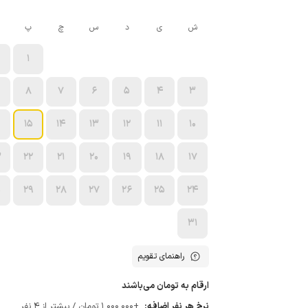
ش
ی
د
س
چ
پ
1
8
7
6
5
4
3
15
14
13
12
11
10
3
22
21
20
19
18
17
0
29
28
27
26
25
24
31
راهنمای تقویم
ارقام به تومان می‌باشند
نرخ هر نفر اضافه:
+1٬000٬000 تومان / بیشتر از 4 نفر