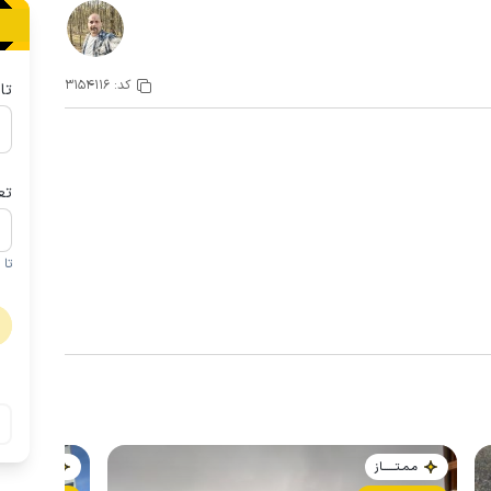
کد:
3154116
تا
تع
تا 1 کودک زیر 5 سال در صورتحساب لحاظ نمی گردد
مـمـتــــــاز
مـمـتــــــاز