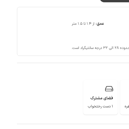
و همراه اول در مکالمه خوب و دسترسی به اینترنت برای اپراتور ایرانسل به
لاق زیبای جواهرده، منطقه اربه کله و جنگل دالخانی از جاذبه های طبیعی و
عمق:
از 1.4 تا 1.5 متر
تیگراد است.
فضای مشترک
1 دست رختخواب