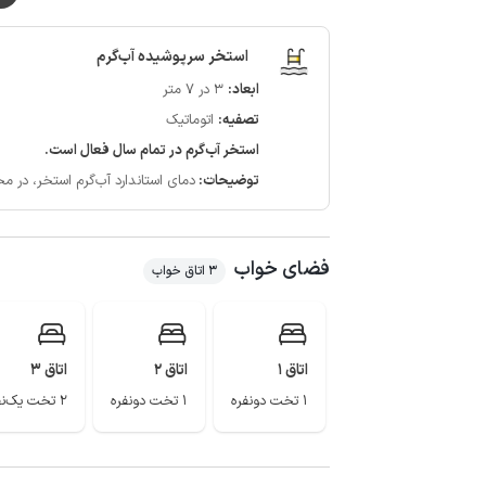
کیفیت پوشش شبکه تلفن همراه نیز برای دو اپراتور ایرانسل 
صورت 4g و همراه اول ضعیف می باشد.
استخر سرپوشیده آب‌گرم
ساحل زیبای دریا، دریاچه سد مجیران، تله کابین رامسر، یی
ابعاد:
3 در 7 متر
گردشگری رامسر زیبا می باشد.
تصفیه:
اتوماتیک
استخر آب‌گرم در تمام سال فعال است.
توضیحات:
دمای استاندارد آب‌گرم استخر، در محدوده 28 الی 32 درجه سان
فضای خواب
3 اتاق خواب
اتاق 1
اتاق 2
اتاق 3
1 تخت دونفره
1 تخت دونفره
2 تخت یک‌نفره