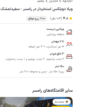
اجاره ویلا
مازندران
رامسر
ویلا دوبلکس استخردار در رامسر - سفیدتمشک
4.8
(103 نظر)
100+ رزرو موفق
ویلایی دربست
منطقه روستایی
تا 7 مهمان
4 نفر استاندارد + 3 نفر اضافه
3 اتاق‌خواب
2 تخت یک‌نفره، 2 تخت دونفره و 1 دست رختخواب
150 متر
زیربنا 150 متر - زمین و محوطه 200 متر
سایر اقامتگاه‌های رامسر
مـمـتــــــاز