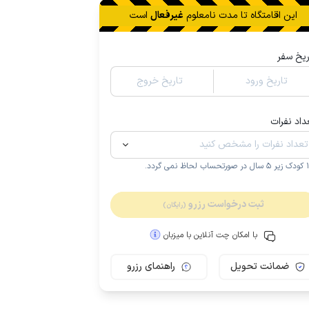
این اقامتگاه تا
مدت نامعلوم
غیرفعال
است
ریخ سفر
تاریخ ورود
تاریخ خروج
داد نفرات
.
ثبت درخواست رزرو
(رایگان)
با امکان چت آنلاین با میزبان
ضمانت تحویل
راهنمای رزرو
مـمـتــــــاز