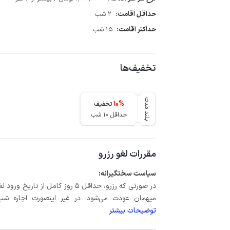
حداقل اقامت:
2 شب
حداکثر اقامت:
15 شب
تخفیف‌ها
بلند مدت
10
%
تخفیف
حداقل 10 شب
مقررات لغو رزرو
سیاست سختگیرانه:
میهمان عودت می‌شود. در غیر اینصورت اجاره شب اول بعلاوه حداکثر 60 درصد
توضیحات بیشتر