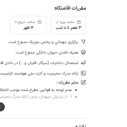
مقررات اقامتگاه
ساعت ورود از
ساعت خروج تا
3 عصر تا 10 شب
12 ظهر
برگزاری مهمانی و پخش موزیک ممنوع است.
همراه داشتن حیوان خانگی ممنوع است.
استعمال دخانیات (سیگار، قلیان و ...) در داخل اق
ارائه مدرک محرمیت و کارت ملی هوشمند الزامیست
سایر مقررات :
عدم توجه به قوانین مطرح شده موجب اختلال 
۱ - از پذیرش میهمان بدون ارائه مدرک محرم
مدرک محرمیت برای همه زوجها الزامیست.
م
۲ - ایجاد سر و صدا در ساعتهای غیر متعارف ممنوع است و عواقب ناشی از آن به عهده میهمان می باشد.
۳ - ورود به استخر با لباس ممنوع می باشد و لطفا مهمانان عزیز مایو همراه داشته باشند.
۴ - به فرد و جمع های مجردی اجاره داده نمی شود.
نقشه