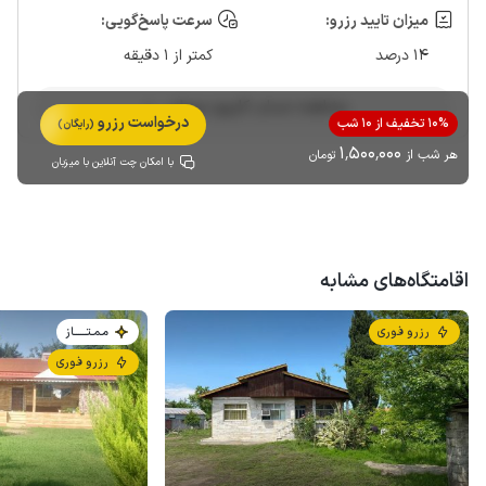
میزان تایید رزرو:
سرعت پاسخ‌گویی:
14 درصد
کمتر از 1 دقیقه
مشاهده حساب کاربری میزبان
درخواست رزرو
10% تخفیف از 10 شب
(رایگان)
1٬500٬000
هر شب از
تومان
با امکان چت آنلاین با میزبان
اقامتگاه‌های مشابه
رزرو فوری
مـمـتــــــاز
رزرو فوری