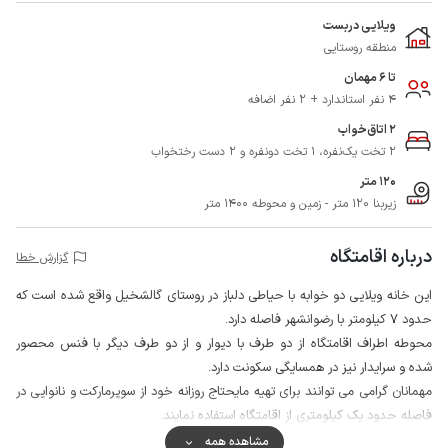
ویلایی دربست
منطقه روستایی
تا 6 مهمان
4 نفر استاندارد + 2 نفر اضافه
2 اتاق‌خواب
2 تخت یک‌نفره، 1 تخت دونفره و 2 دست رختخواب
120 متر
زیربنا 120 متر - زمین و محوطه 1400 متر
درباره اقامتگاه
گزارش خطا
این خانه ویلایی دو خوابه با حیاطی دلباز در روستای گالشخیل واقع شده است که
حدود 7 کیلومتر با رضوانشهر فاصله دارد.
محوطه اطراف اقامتگاه از دو طرف با دیوار و از دو طرف دیگر با فنس محصور
شده و سرایدار نیز در همسایگی سکونت دارد.
مهمانان گرامی می توانند برای تهیه مایحتاج روزانه خود از سوپرمارکت و نانوایی در
فاصله حدود یک کیلومتری از اقامتگاه استفاده نمایند.
لطفا توجه داشته باشید آب مصرفی این خانه از چاه تامین می گردد که کیفیت
مشاهده همه