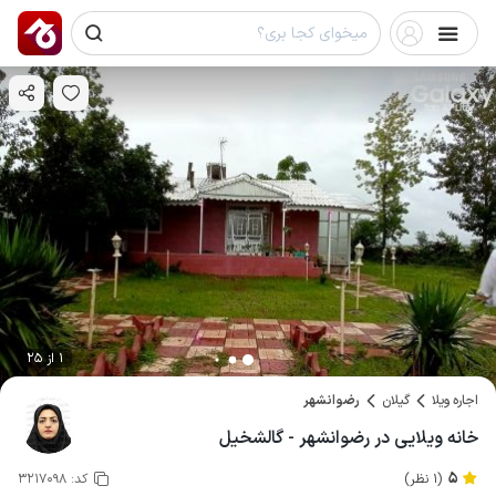
1 از 25
اجاره ویلا
گیلان
رضوانشهر
خانه ویلایی در رضوانشهر - گالشخیل
5
(1 نظر)
کد:
3217098