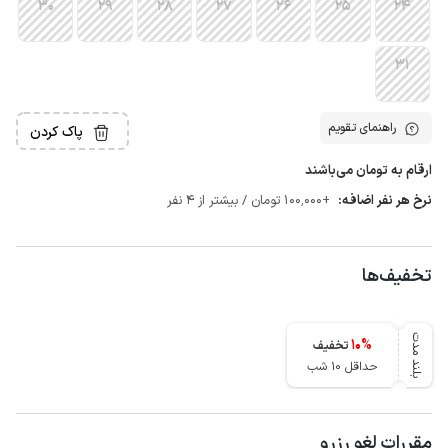
30
29
28
27
26
25
24
31
راهنمای تقویم
پاک کردن
ارقام به تومان می‌باشند
نرخ هر نفر اضافه:
+100٬000 تومان / بیشتر از 4 نفر
تخفیف‌ها
بلند مدت
10
%
تخفیف
حداقل 10 شب
مقررات لغو رزرو