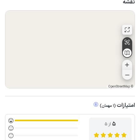
نقشه
OpenStreetMap
©
امتیازات
(
1
مهمان
)
5
از ۵