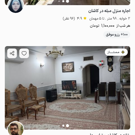
اجاره منزل مبله در کاشان
2 خوابه . 98 متر . تا 5 مهمان
4.9
(96 نظر)
1٬100٬000
هر شب از
تومان
100+ رزرو موفق
مـمـتــــــاز