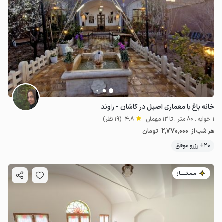
خانه باغ با معماری اصیل در کاشان - راوند
1 خوابه . 80 متر . تا 13 مهمان
4.8
(19 نظر)
2٬770٬000
هر شب از
تومان
20+ رزرو موفق
مـمـتــــــاز