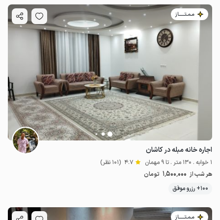
مـمـتــــــاز
اجاره خانه مبله در کاشان
1 خوابه . 130 متر . تا 9 مهمان
4.7
(101 نظر)
1٬500٬000
هر شب از
تومان
100+ رزرو موفق
مـمـتــــــاز