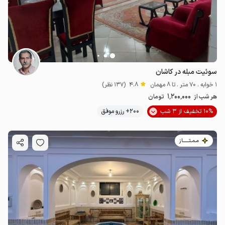
سوئیت مبله در کاشان
1 خوابه . 70 متر . تا 8 مهمان
4.8
(137 نظر)
1٬200٬000
هر شب از
تومان
10% تخفیف از 3 شب
200+ رزرو موفق
مـمـتــــــاز