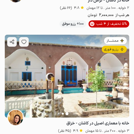
خانه در کاشان - تراس دار
2 خوابه . 100 متر . تا 12 مهمان
4.8
(66 نظر)
2٬000٬000
هر شب از
تومان
5% تخفیف از 4 شب
100+ رزرو موفق
مـمـتــــــاز
رزرو فوری
خانه با معماری اصیل در کاشان - خزاق
3 خوابه . 200 متر . تا 15 مهمان
4.9
(45 نظر)