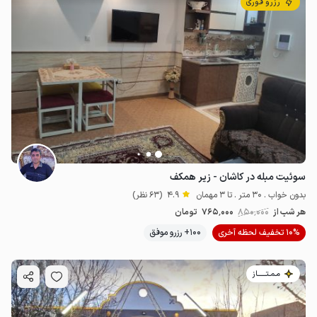
رزرو فوری
سوئیت مبله در کاشان - زیر همکف
بدون خواب . 30 متر . تا 3 مهمان
4.9
(63 نظر)
هر شب از
850٬000
765٬000
تومان
10% تخفیف لحظه آخری
100+ رزرو موفق
مـمـتــــــاز