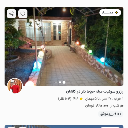
مـمـتــــــاز
رزرو سوئیت مبله حیاط دار در کاشان
1 خوابه . 30 متر . تا 5 مهمان
4.8
(104 نظر)
890٬000
هر شب از
تومان
100+ رزرو موفق