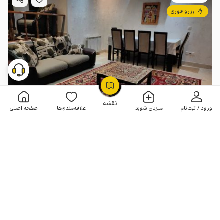
رزرو فوری
OpenStreetMap
©
نقشه
ورود / ثبت‌نام
میزبان شوید
علاقه‌مندی‌ها
صفحه اصلی
اجاره خانه در کاشان - طبقه اول
2 خوابه . 100 متر . تا 6 مهمان
5
(36 نظر)
1٬500٬000
هر شب از
تومان
50+ رزرو موفق
مـمـتــــــاز