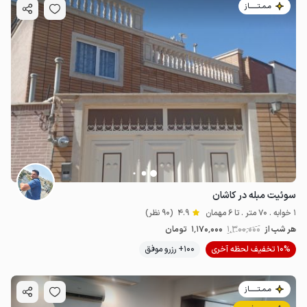
مـمـتــــــاز
سوئیت مبله در کاشان
1 خوابه . 70 متر . تا 6 مهمان
4.9
(90 نظر)
هر شب از
1٬300٬000
1٬170٬000
تومان
10% تخفیف لحظه آخری
100+ رزرو موفق
مـمـتــــــاز