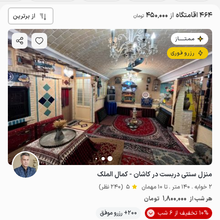
464 اقامتگاه
از
450٬000
از برترین
تومان
مـمـتــــــاز
رزرو فوری
منزل سنتی دربست در کاشان - کمال الملک
2 خوابه . 140 متر . تا 10 مهمان
5
(240 نظر)
1٬800٬000
هر شب از
تومان
10% تخفیف از 6 شب
200+ رزرو موفق