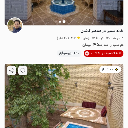
خانه سنتی در قمصر کاشان
2 خوابه . 160 متر . تا 15 مهمان
4.7
(20 نظر)
4٬500٬000
هر شب از
تومان
10% تخفیف از 4 شب
20+ رزرو موفق
مـمـتــــــاز