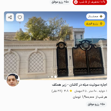
10% تخفیف از 5 شب
50+ رزرو موفق
مـمـتــــــاز
رزرو فوری
اجاره سوئیت مبله در کاشان - زیر همکف
1 خوابه . 80 متر . تا 6 مهمان
4.8
(38 نظر)
1٬900٬000
هر شب از
تومان
50+ رزرو موفق