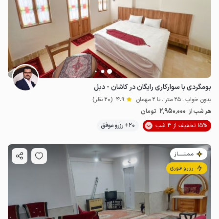
2.95
میلیون ت
4.9
بومگردی با سوارکاری رایگان در کاشان - دبل
بدون خواب . 25 متر . تا 2 مهمان
4.9
(20 نظر)
2٬950٬000
هر شب از
تومان
15% تخفیف از 3 شب
20+ رزرو موفق
مـمـتــــــاز
رزرو فوری