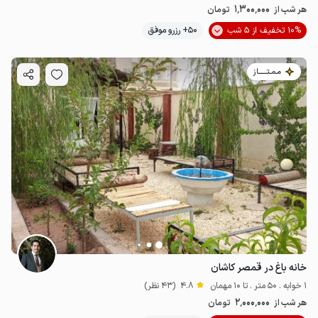
1٬300٬000
هر شب از
تومان
10% تخفیف از 5 شب
50+ رزرو موفق
مـمـتــــــاز
خانه باغ در قمصر کاشان
1 خوابه . 50 متر . تا 10 مهمان
4.8
(43 نظر)
2٬000٬000
هر شب از
تومان