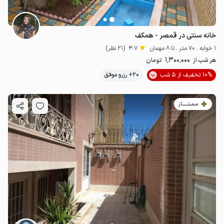
خانه سنتی در قمصر - همکف
1 خوابه . 70 متر . تا 8 مهمان
4.7
(21 نظر)
1٬300٬000
هر شب از
تومان
10% تخفیف از 5 شب
20+ رزرو موفق
مـمـتــــــاز