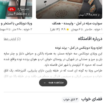
6٬900٬000
5%
6٬555٬000
1٬380٬000
از
تومان
از
تومان
سوئیت مبله در آمل - ولیسده - همکف
ویلا دوبلکس با استخر و 
1 خوابه . 50 متر . تا 6 مهمان
4.9
(14 نظر)
2 خوابه . 280 متر . تا 8 مهمان
درباره اقامتگاه
گزارش خطا
اجاره ویلا دوبلکس در آمل - برند نوده
این ویلای دوبلکس سه خوابه مستر، به همراه بالکن و حیاطی دلباز و چتر سایه
بان و میز و صندلی در شهرکی در روستای خوش اب و هوای برنده نوده واقع شده
است که حدود 7 کیلومتر با شهر امل فاصله دارد.
طراحی ویلا به گونه ای است که در طبقه پایین دارای پذیرایی، آشپزخانه، یک اتاق
خواب و سرویس ایرانی و سرویس فرنگی و حمام می باشد و در طبقه بالا دو اتاق
خواب و بالکن و به همراه سرویس ایرانی و فرنگی قرار دارد.
مشاهده همه
محوطه ویلا از چهار طرف دیوارکشی شده و محصور است و به منظور برقراری و
حفظ امنیت نگهبان به صورت 24 ساعته در شهرک مستقر است.
فضای خواب
همچنین مهمانان گرامی می توانند برای تهیه مایحتاج روزانه خود از سوپرمارکت در
3 اتاق خواب
فاصله حدود 100 متر