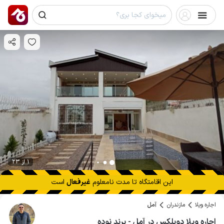
1 از 23
این اقامتگاه تا
مدت نامعلوم
غیرفعال
است
اجاره ویلا
مازندران
آمل
اجاره ویلا دوبلکس در آمل - برند نوده