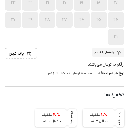
23
22
21
20
19
18
17
30
29
28
27
26
25
24
31
راهنمای تقویم
پاک کردن
ارقام به تومان می‌باشند
نرخ هر نفر اضافه:
+800٬000 تومان / بیشتر از 6 نفر
تخفیف‌ها
میان مدت
بلند مدت
20
%
10
%
تخفیف
تخفیف
حداقل 3 شب
حداقل 10 شب