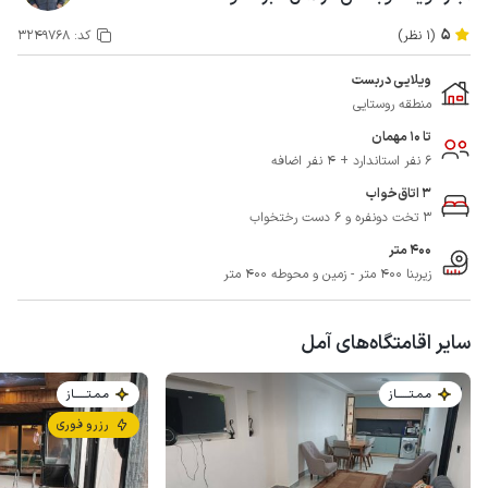
5
(1 نظر)
کد:
3249768
ویلایی دربست
منطقه روستایی
تا 10 مهمان
6 نفر استاندارد + 4 نفر اضافه
3 اتاق‌خواب
3 تخت دونفره و 6 دست رختخواب
400 متر
زیربنا 400 متر - زمین و محوطه 400 متر
سایر اقامتگاه‌های آمل
مـمـتــــــاز
مـمـتــــــاز
رزرو فوری