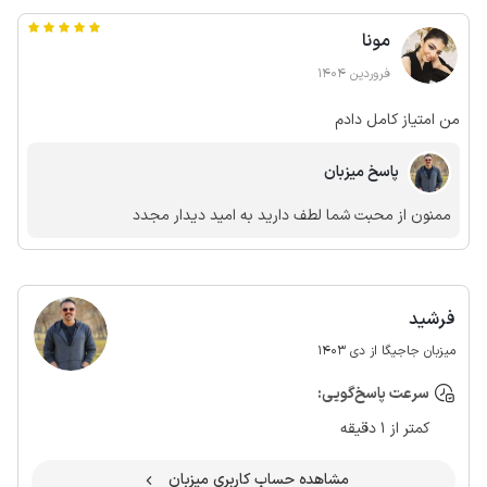
کنند . یکساعت در خاموشی بودیم تا مسئولش بیاد برای رسیدگی از
مونا
لحاظ امکانات تلویزیون فقط دوکانال رو می‌گرفت گاز و یخچال داشت
پکیجش خونه رو گرم میکررد به نسبت زمان تحویل هم یکساعت طول
فروردین 1404
کشید تا تحویل بگیریم
من امتیاز کامل دادم
پاسخ میزبان
ممنون از محبت شما لطف دارید به امید دیدار مجدد
فرشید
میزبان جاجیگا از دی 1403
سرعت پاسخ‌گویی:
کمتر از 1 دقیقه
مشاهده حساب کاربری میزبان