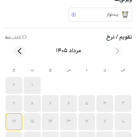
پت‌نواز
تقویم / نرخ
گزارش خطا
مرداد 1405
ش
ی
د
س
چ
پ
ج
2
1
9
8
7
6
5
4
3
16
15
14
13
12
11
10