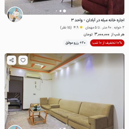
اجاره خانه مبله در آبادان - واحد ۳
2 خوابه . 80 متر . تا 5 مهمان
4.9
(15 نظر)
3٬000٬000
هر شب از
تومان
10% تخفیف از 10 شب
20+ رزرو موفق