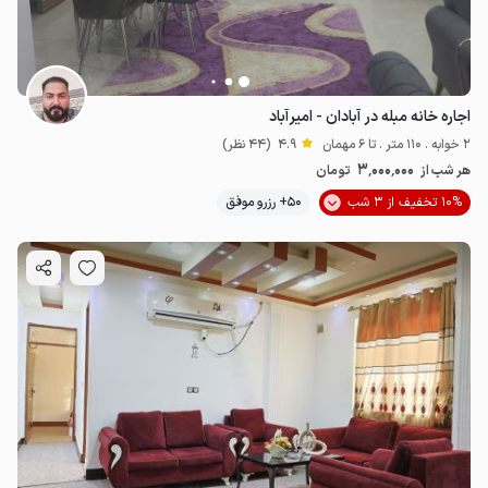
اجاره خانه مبله در آبادان - امیرآباد
2 خوابه . 110 متر . تا 6 مهمان
4.9
(44 نظر)
3٬000٬000
هر شب از
تومان
10% تخفیف از 3 شب
50+ رزرو موفق