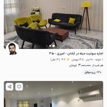
اجاره سوئیت مبله در آبادان - امیری - ط۳
1 خوابه . 60 متر . تا 4 مهمان
4.2
(12 نظر)
3٬000٬000
هر شب از
تومان
20+ رزرو موفق