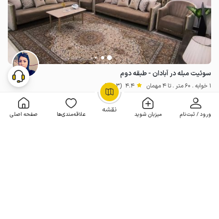
سوئیت مبله در آبادان - طبقه دوم
1 خوابه . 60 متر . تا 4 مهمان
4.4
(3 نظر)
2٬600٬000
هر شب از
تومان
OpenStreetMap
©
نقشه
10% تخفیف از 3 شب
ورود / ثبت‌نام
میزبان شوید
علاقه‌مندی‌ها
صفحه اصلی