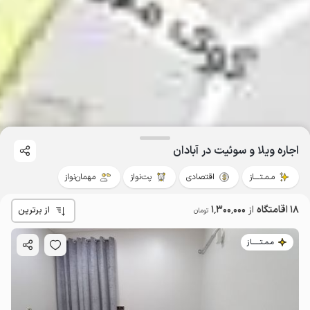
اجاره ویلا و سوئیت در آبادان
مـمـتــــاز
اقتصادی
پت‌نواز
مهمان‌نواز
18 اقامتگاه
از
1٬300٬000
از برترین
تومان
مـمـتــــــاز