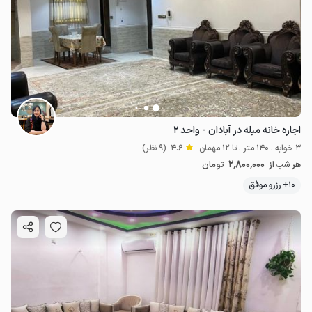
اجاره خانه مبله در آبادان - واحد ۲
3 خوابه . 140 متر . تا 12 مهمان
4.6
(9 نظر)
2٬800٬000
هر شب از
تومان
10+ رزرو موفق