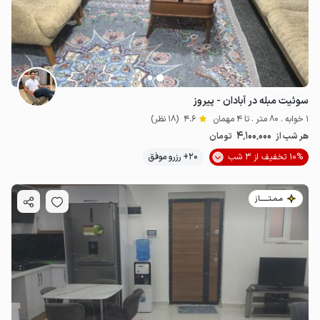
سوئیت مبله در آبادان - پیروز
1 خوابه . 80 متر . تا 4 مهمان
4.6
(18 نظر)
4٬100٬000
هر شب از
تومان
10% تخفیف از 3 شب
20+ رزرو موفق
مـمـتــــــاز