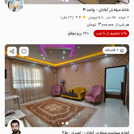
خانه مبله در آبادان - واحد ۴
2 خوابه . 75 متر . تا 5 مهمان
4.4
(22 نظر)
3٬000٬000
هر شب از
تومان
3
میلیون ت
4.9
10% تخفیف از 10 شب
20+ رزرو موفق
1.3
میلیون ت
4.6
2 اقامتگاه
اجاره سوئیت مبله در آبادان - امیری - ط۲