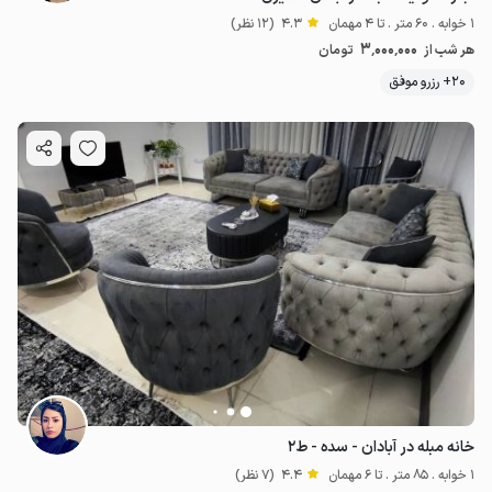
1 خوابه . 60 متر . تا 4 مهمان
4.3
(12 نظر)
3٬000٬000
هر شب از
تومان
20+ رزرو موفق
خانه مبله در آبادان - سده - ط۲
1 خوابه . 85 متر . تا 6 مهمان
4.4
(7 نظر)