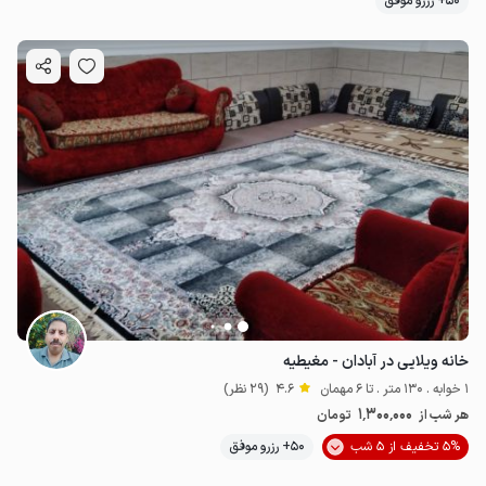
50+ رزرو موفق
خانه ویلایی در آبادان - مغیطیه
1 خوابه . 130 متر . تا 6 مهمان
4.6
(29 نظر)
1٬300٬000
هر شب از
تومان
5% تخفیف از 5 شب
50+ رزرو موفق