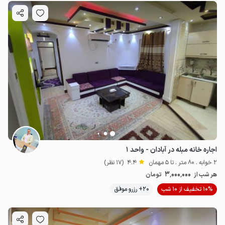
اجاره خانه مبله در آبادان - واحد ۱
2 خوابه . 80 متر . تا 5 مهمان
4.4
(17 نظر)
3٬000٬000
هر شب از
تومان
10% تخفیف از 10 شب
20+ رزرو موفق