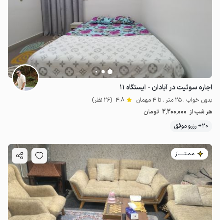
اجاره سوئیت در آبادان - ایستگاه ۱۱
بدون خواب . 25 متر . تا 4 مهمان
4.8
(26 نظر)
2٬200٬000
هر شب از
تومان
20+ رزرو موفق
مـمـتــــــاز