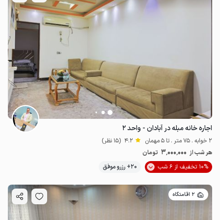
اجاره خانه مبله در آبادان - واحد ۲
2 خوابه . 75 متر . تا 5 مهمان
4.2
(15 نظر)
3٬000٬000
هر شب از
تومان
10% تخفیف از 6 شب
20+ رزرو موفق
2 اقامتگاه