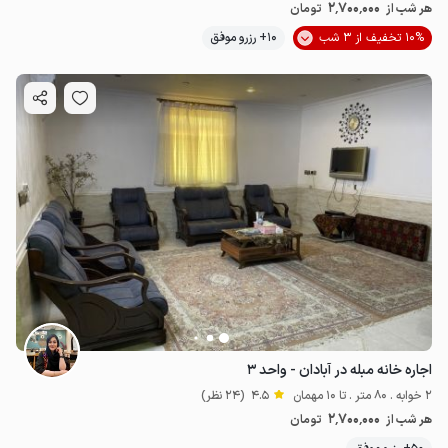
2٬700٬000
هر شب از
تومان
10% تخفیف از 3 شب
10+ رزرو موفق
اجاره خانه مبله در آبادان - واحد ۳
2 خوابه . 80 متر . تا 10 مهمان
4.5
(24 نظر)
2٬700٬000
هر شب از
تومان