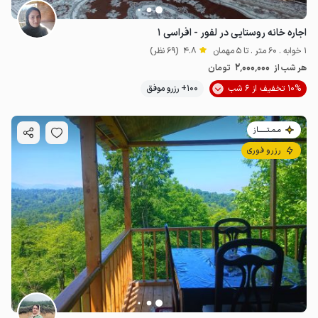
اجاره خانه روستایی در لفور - افراسی ۱
1 خوابه . 60 متر . تا 5 مهمان
4.8
(69 نظر)
2٬000٬000
هر شب از
تومان
10% تخفیف از 6 شب
100+ رزرو موفق
مـمـتــــــاز
رزرو فوری