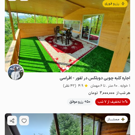
رزرو فوری
اجاره کلبه چوبی دوبلکس در لفور - افراسی
1 خوابه . 80 متر . تا 6 مهمان
4.9
(42 نظر)
2٬000٬000
هر شب از
تومان
10% تخفیف از 7 شب
50+ رزرو موفق
مـمـتــــــاز