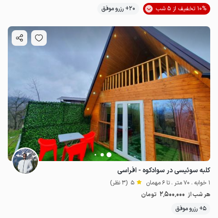
10% تخفیف از 5 شب
20+ رزرو موفق
کلبه سوئیسی در سوادکوه - افراسی
1 خوابه . 70 متر . تا 6 مهمان
5
(3 نظر)
2٬500٬000
هر شب از
تومان
5+ رزرو موفق