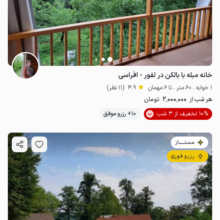
خانه مبله با بالکن در لفور - افراسی
1 خوابه . 60 متر . تا 6 مهمان
4.9
(11 نظر)
2٬000٬000
هر شب از
تومان
10% تخفیف از 3 شب
10+ رزرو موفق
مـمـتــــــاز
رزرو فوری
2
میلیون ت