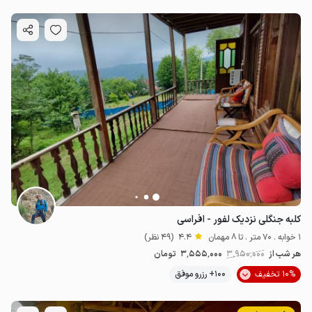
کلبه جنگلی نزدیک لفور - افراسی
1 خوابه . 70 متر . تا 8 مهمان
4.4
(49 نظر)
هر شب از
3٬950٬000
3٬555٬000
تومان
10% تخفیف
100+ رزرو موفق