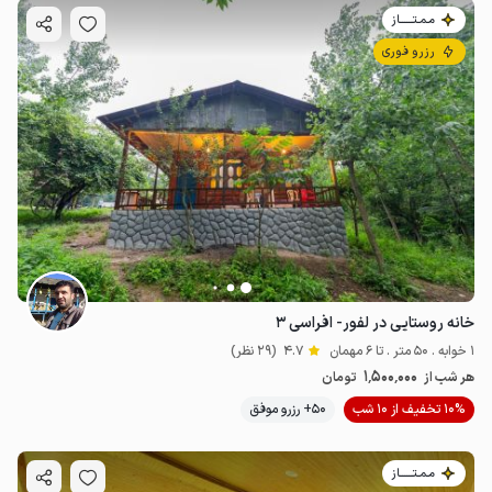
مـمـتــــــاز
رزرو فوری
خانه روستایی در لفور- افراسی ۳
1 خوابه . 50 متر . تا 6 مهمان
4.7
(29 نظر)
1٬500٬000
هر شب از
تومان
10% تخفیف از 10 شب
50+ رزرو موفق
مـمـتــــــاز