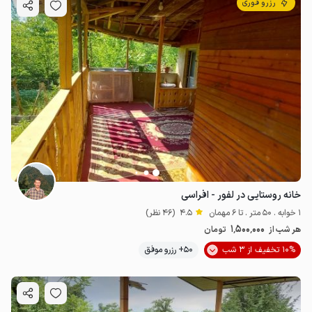
رزرو فوری
خانه روستایی در لفور - افراسی
1 خوابه . 50 متر . تا 6 مهمان
4.5
(46 نظر)
1٬500٬000
هر شب از
تومان
10% تخفیف از 3 شب
50+ رزرو موفق