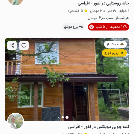
خانه روستایی در لفور - افراسی
1 خوابه . 60 متر . تا 6 مهمان
5
(5 نظر)
2٬000٬000
هر شب از
تومان
10% تخفیف از 5 شب
5+ رزرو موفق
مـمـتــــــاز
رزرو فوری
کلبه چوبی دوبلکس در لفور - افراسی