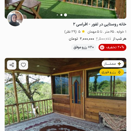
خانه روستایی در لفور - افراسی ۲
1 خوابه . 65 متر . تا 5 مهمان
5
(29 نظر)
هر شب از
2٬500٬000
2٬000٬000
تومان
20% تخفیف
20+ رزرو موفق
مـمـتــــــاز
رزرو فوری