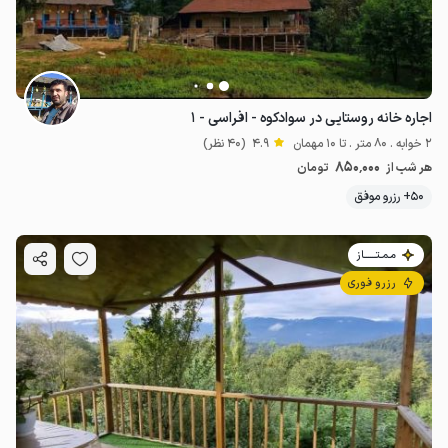
اجاره خانه روستایی در سوادکوه - افراسی - ۱
2 خوابه . 80 متر . تا 10 مهمان
4.9
(40 نظر)
850٬000
هر شب از
تومان
50+ رزرو موفق
مـمـتــــــاز
رزرو فوری