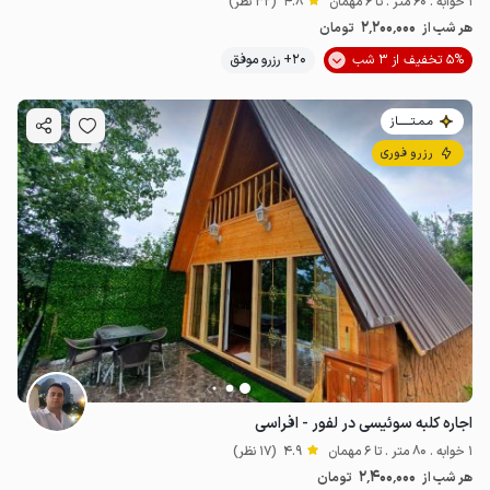
1 خوابه . 60 متر . تا 6 مهمان
4.8
(32 نظر)
2٬200٬000
هر شب از
تومان
5% تخفیف از 3 شب
20+ رزرو موفق
مـمـتــــــاز
رزرو فوری
اجاره کلبه سوئیسی در لفور - افراسی
1 خوابه . 80 متر . تا 6 مهمان
4.9
(17 نظر)
2٬400٬000
هر شب از
تومان