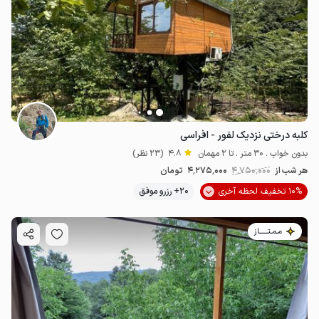
کلبه درختی نزدیک لفور - افراسی
بدون خواب . 30 متر . تا 2 مهمان
4.8
(23 نظر)
هر شب از
4٬750٬000
4٬275٬000
تومان
10% تخفیف لحظه آخری
20+ رزرو موفق
مـمـتــــــاز