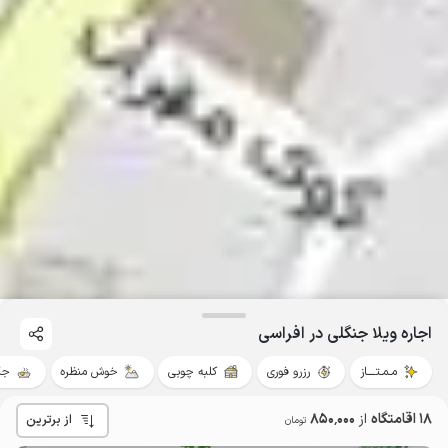
اجاره ویلا جنگلی در افراسی
مـمـتــــاز
رزرو فوری
کلبه چوبی
خوش منظره
جک
18 اقامتگاه
از
850٬000
از برترین
تومان