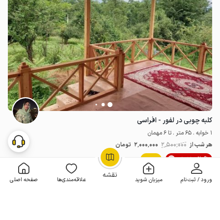
کلبه چوبی در لفور - افراسی
1 خوابه . 65 متر . تا 6 مهمان
هر شب از
2٬500٬000
2٬000٬000
تومان
20% تخفیف
جدید
OpenStreetMap
©
نقشه
ورود / ثبت‌نام
میزبان شوید
علاقه‌مندی‌ها
صفحه اصلی
مـمـتــــــاز
رزرو فوری