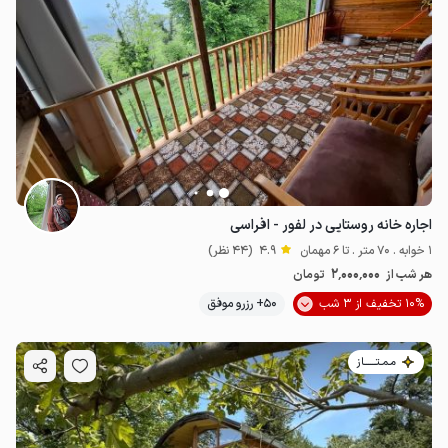
اجاره خانه روستایی در لفور - افراسی
1 خوابه . 70 متر . تا 6 مهمان
4.9
(44 نظر)
2٬000٬000
هر شب از
تومان
10% تخفیف از 3 شب
50+ رزرو موفق
مـمـتــــــاز