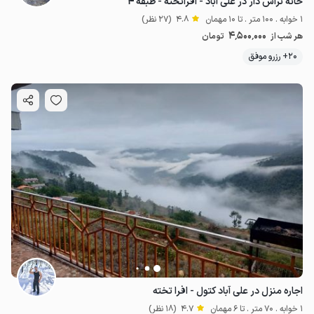
خانه تراس دار در علی آباد - افراتخته - طبقه ۴
1 خوابه . 100 متر . تا 10 مهمان
4.8
(27 نظر)
4٬500٬000
هر شب از
تومان
20+ رزرو موفق
اجاره منزل در علی آباد کتول - افرا تخته
1 خوابه . 70 متر . تا 6 مهمان
4.7
(18 نظر)