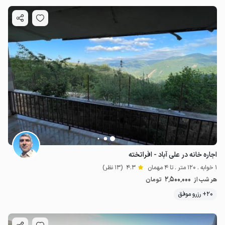
اجاره خانه در علی آباد - افراتخته
1 خوابه . 120 متر . تا 4 مهمان
4.3
(13 نظر)
2٬500٬000
هر شب از
تومان
20+ رزرو موفق