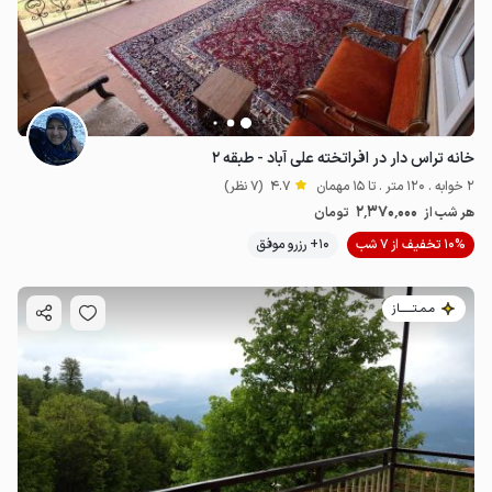
خانه تراس دار در افراتخته علی آباد - طبقه ۲
2 خوابه . 120 متر . تا 15 مهمان
4.7
(7 نظر)
2٬370٬000
هر شب از
تومان
10% تخفیف از 7 شب
10+ رزرو موفق
مـمـتــــــاز