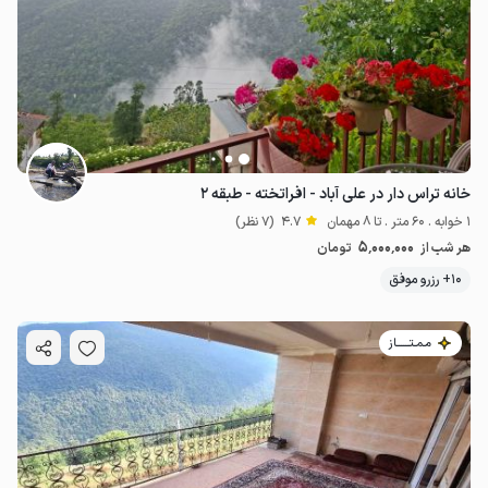
2.5
میلیون ت
4.7
خانه تراس دار در علی آباد - افراتخته - طبقه ۲
1 خوابه . 60 متر . تا 8 مهمان
4.7
(7 نظر)
5٬000٬000
هر شب از
تومان
10+ رزرو موفق
مـمـتــــــاز