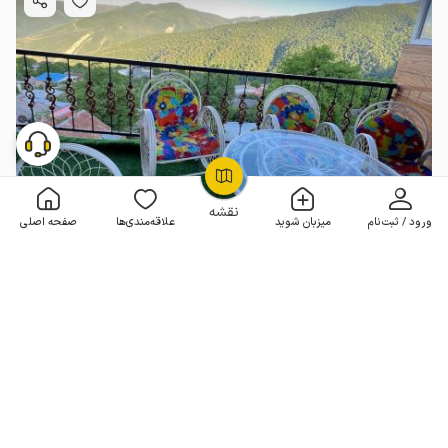
OpenStreetMap
©
نقشه
ورود / ثبت‌نام
میزبان شوید
علاقه‌مندی‌ها
صفحه اصلی
خانه مبله در علی آباد کتول - افرا تخته - ط ۲
1 خوابه . 85 متر . تا 8 مهمان
4.1
(5 نظر)
3٬000٬000
هر شب از
تومان
10% تخفیف از 3 شب
5+ رزرو موفق