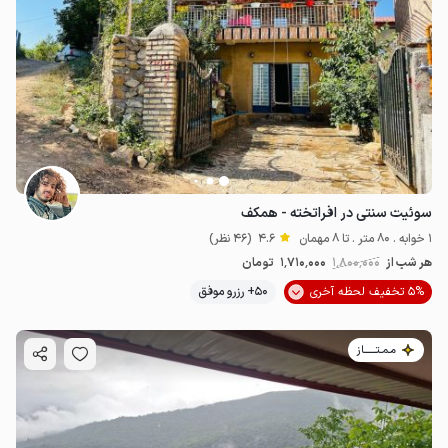
سوئیت سنتی در افراتخته - همکف
1 خوابه . 80 متر . تا 8 مهمان
4.6
(46 نظر)
هر شب از
1٬800٬000
1٬710٬000
تومان
5% تخفیف لحظه آخری
50+ رزرو موفق
مـمـتــــــاز