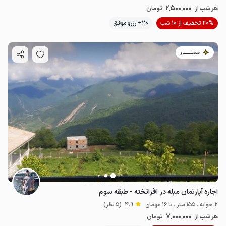
2٬500٬000
هر شب از
تومان
20% تخفیف از 10 شب
20+ رزرو موفق
مـمـتــــــاز
اجاره آپارتمان مبله در افراتخته - طبقه سوم
2 خوابه . 155 متر . تا 16 مهمان
4.9
(5 نظر)
7٬000٬000
هر شب از
تومان