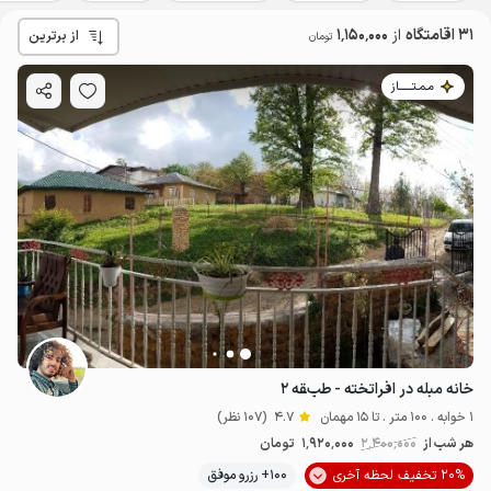
31 اقامتگاه
از
1٬150٬000
از برترین
تومان
مـمـتــــــاز
خانه مبله در افراتخته - طبقه ۲
1 خوابه . 100 متر . تا 15 مهمان
4.7
(107 نظر)
هر شب از
2٬400٬000
1٬920٬000
تومان
20% تخفیف لحظه آخری
100+ رزرو موفق