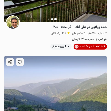
خانه ویلایی در علی آباد - افراتخته - ط۲
2 خوابه . 115 متر . تا 10 مهمان
4.6
(15 نظر)
3٬000٬000
هر شب از
تومان
5% تخفیف از 5 شب
20+ رزرو موفق