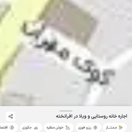
اجاره خانه روستایی و ویلا در افراتخته
مـمـتــــاز
رزرو فوری
خوش منظره
جکوزی
اقتصا