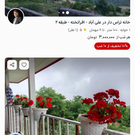
خانه تراس دار در علی آباد - افراتخته - طبقه ۲
1 خوابه . 100 متر . تا 8 مهمان
5
(1 نظر)
3٬000٬000
هر شب از
تومان
10% تخفیف از 10 شب