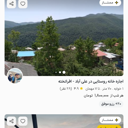
مـمـتــــــاز
اجاره خانه روستایی در علی آباد - افراتخته
1 خوابه . 70 متر . تا 7 مهمان
4.9
(28 نظر)
1٬800٬000
هر شب از
تومان
20+ رزرو موفق
مـمـتــــــاز