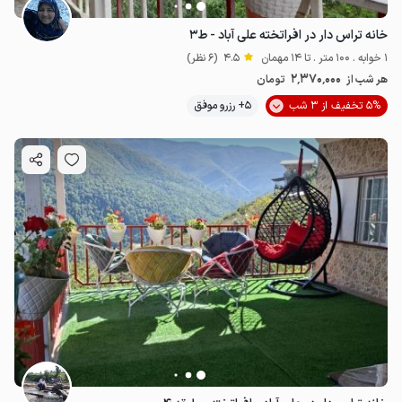
خانه تراس دار در افراتخته علی آباد - ط۳
1 خوابه . 100 متر . تا 14 مهمان
4.5
(6 نظر)
2٬370٬000
هر شب از
تومان
5% تخفیف از 3 شب
5+ رزرو موفق