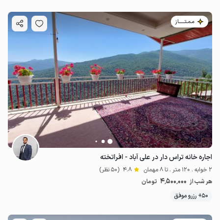
مـمـتــــــاز
اجاره خانه تراس دار در علی آباد - افراتخته
2 خوابه . 120 متر . تا 8 مهمان
4.8
(50 نظر)
4٬500٬000
هر شب از
تومان
50+ رزرو موفق