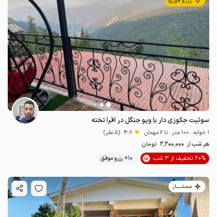
رزرو فوری
سوئیت جکوزی دار با ویو جنگل در افرا تخته
1 خوابه . 100 متر . تا 6 مهمان
4.8
(5 نظر)
2٬200٬000
هر شب از
تومان
20% تخفیف از 3 شب
10+ رزرو موفق
مـمـتــــــاز