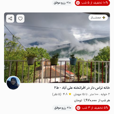
10% تخفیف از 5 شب
10+ رزرو موفق
مـمـتــــــاز
خانه تراس دار در افراتخته علی آباد - ط۲
2 خوابه . 100 متر . تا 15 مهمان
4.8
(5 نظر)
1٬970٬000
هر شب از
تومان
5% تخفیف از 3 شب
10+ رزرو موفق