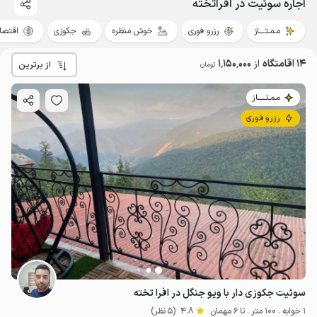
اجاره سوئیت در افراتخته
مـمـتــــاز
رزرو فوری
خوش منظره
جکوزی
اقتصا
14 اقامتگاه
از
1٬150٬000
از برترین
تومان
مـمـتــــــاز
رزرو فوری
سوئیت جکوزی دار با ویو جنگل در افرا تخته
1 خوابه . 100 متر . تا 6 مهمان
4.8
(5 نظر)