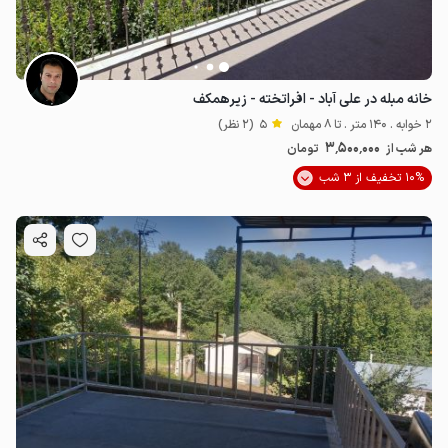
خانه مبله در علی آباد - افراتخته - زیرهمکف
2 خوابه . 140 متر . تا 8 مهمان
5
(2 نظر)
3٬500٬000
هر شب از
تومان
10% تخفیف از 3 شب