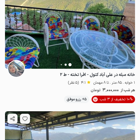
خانه مبله در علی آباد کتول - افرا تخته - ط ۲
1 خوابه . 85 متر . تا 8 مهمان
4.1
(5 نظر)
3٬000٬000
هر شب از
تومان
10% تخفیف از 3 شب
5+ رزرو موفق