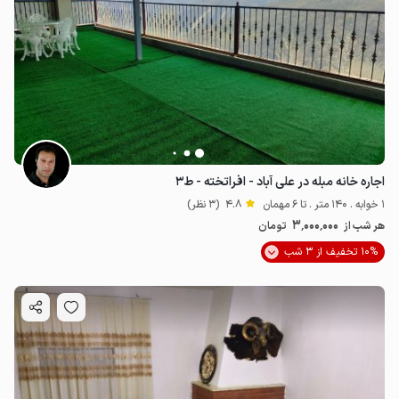
اجاره خانه مبله در علی آباد - افراتخته - ط۳
1 خوابه . 140 متر . تا 6 مهمان
4.8
(3 نظر)
3٬000٬000
هر شب از
تومان
10% تخفیف از 3 شب