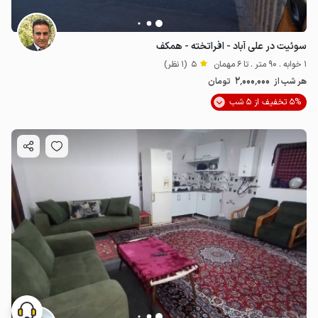
سوئیت در علی آباد - افراتخته - همکف
1 خوابه . 90 متر . تا 6 مهمان
5
(1 نظر)
2٬000٬000
هر شب از
تومان
5% تخفیف از 5 شب