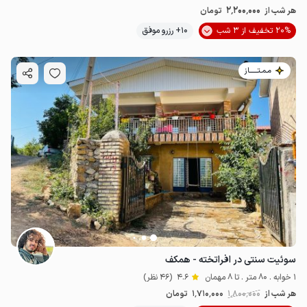
2٬200٬000
هر شب از
تومان
20% تخفیف از 3 شب
10+ رزرو موفق
مـمـتــــــاز
سوئیت سنتی در افراتخته - همکف
1 خوابه . 80 متر . تا 8 مهمان
4.6
(46 نظر)
هر شب از
1٬800٬000
1٬710٬000
تومان