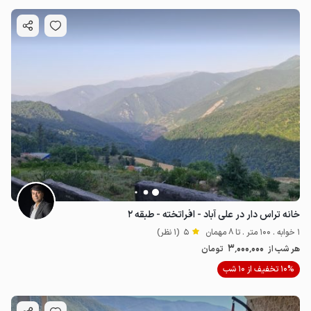
خانه تراس دار در علی آباد - افراتخته - طبقه ۲
1 خوابه . 100 متر . تا 8 مهمان
5
(1 نظر)
3٬000٬000
هر شب از
تومان
10% تخفیف از 10 شب