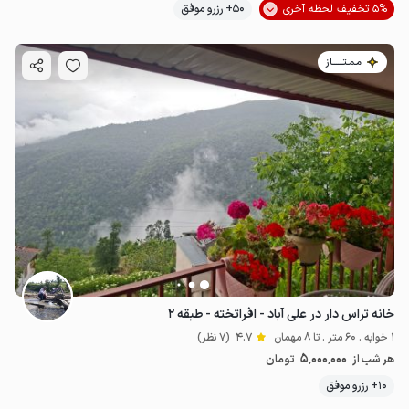
5% تخفیف لحظه آخری
50+ رزرو موفق
مـمـتــــــاز
خانه تراس دار در علی آباد - افراتخته - طبقه ۲
1 خوابه . 60 متر . تا 8 مهمان
4.7
(7 نظر)
5٬000٬000
هر شب از
تومان
10+ رزرو موفق