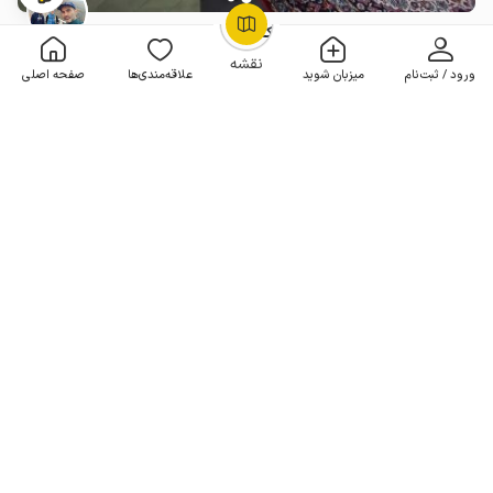
سوئیت مبله در افراتخته - طبقه یک
OpenStreetMap
©
1 خوابه . 80 متر . تا 6 مهمان
4.9
(3 نظر)
نقشه
ورود / ثبت‌نام
میزبان شوید
علاقه‌مندی‌ها
صفحه اصلی
1٬300٬000
هر شب از
تومان
5% تخفیف از 3 شب
5+ رزرو موفق
رزرو منزل مبله در علی آباد کتول - طبقه دوم