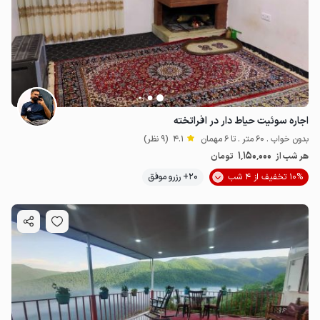
اجاره سوئیت حیاط دار در افراتخته
بدون خواب . 60 متر . تا 6 مهمان
4.1
(9 نظر)
1٬150٬000
هر شب از
تومان
10% تخفیف از 4 شب
20+ رزرو موفق