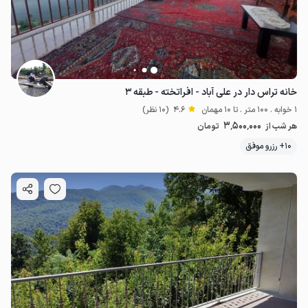
خانه تراس دار در علی آباد - افراتخته - طبقه ۳
1 خوابه . 100 متر . تا 10 مهمان
4.6
(10 نظر)
3٬500٬000
هر شب از
تومان
10+ رزرو موفق