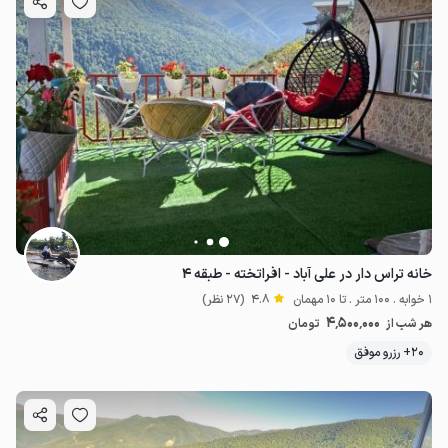
4.5
میلیون ت
4.8
خانه تراس دار در علی آباد - افراتخته - طبقه ۴
1 خوابه . 100 متر . تا 10 مهمان
4.8
(27 نظر)
4٬500٬000
هر شب از
تومان
20+ رزرو موفق