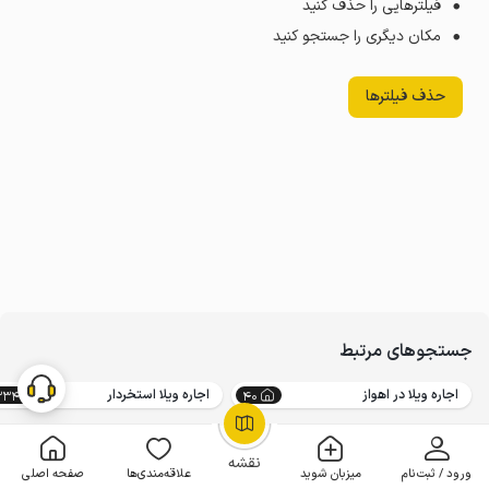
فیلترهایی را حذف کنید
مکان دیگری را جستجو کنید
حذف فیلترها
جستجوهای مرتبط
اجاره ویلا در اهواز
اجاره ویلا استخردار
3341
40
OpenStreetMap
©
نقشه
ورود / ثبت‌نام
میزبان شوید
علاقه‌مندی‌ها
صفحه اصلی