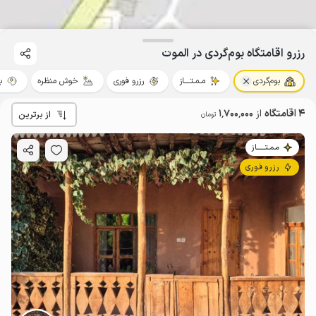
رزرو اقامتگاه بوم‌گردی در الموت
بوم‌گردی
مـمـتــــاز
رزرو فوری
خوش منظره
ب
4 اقامتگاه
از
1٬700٬000
از برترین
تومان
مـمـتــــــاز
رزرو فوری