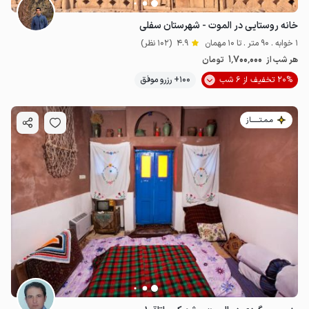
خانه روستایی در الموت - شهرستان سفلی
1 خوابه . 90 متر . تا 10 مهمان
4.9
(102 نظر)
1٬700٬000
هر شب از
تومان
20% تخفیف از 6 شب
100+ رزرو موفق
مـمـتــــــاز
1.7
میلیون ت
4.9