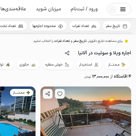
ورود / ثبت‌نام
میزبان شوید
علاقه‌مندی‌ها
تاریخ سفر
تعداد نفرات
محدوده اجاره‌بها
تعداد تخت 
برای مشاهده نتایج دقیق‌تر،
تاریخ سفر
و
تعداد نفرات
را انتخاب نمایید
اجاره ویلا و سوئیت در آلانیا
مـمـتــــاز
استخردار
خوش منظره
جکوزی
توا
4 اقامتگاه
از
13٬000٬000
تومان
مـمـتــــــاز