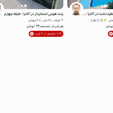
آپارتمان با استخر و منظره دشت در آلانیا - ط۳
پنت هوس استخردار در آلانیا - طبقه چهارم
5
(1 نظر)
2 خوابه . 120 متر . تا 6 مهمان
22٬000٬000
ومان
هر شب از
تومان
موقعیت در نقشه
10% تخفیف از 6 شب
مناسب توان‌یاب