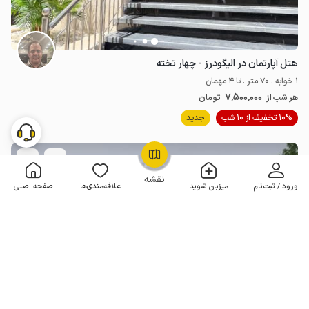
هتل آپارتمان در الیگودرز - چهار تخته
1 خوابه . 70 متر . تا 4 مهمان
7٬500٬000
هر شب از
تومان
10% تخفیف از 10 شب
جدید
OpenStreetMap
©
نقشه
ورود / ثبت‌نام
میزبان شوید
علاقه‌مندی‌ها
صفحه اصلی