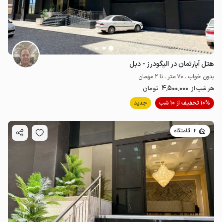
هتل آپارتمان در الیگودرز - دبل
بدون خواب . 70 متر . تا 2 مهمان
4٬500٬000
هر شب از
تومان
10% تخفیف از 10 شب
جدید
2 اقامتگاه