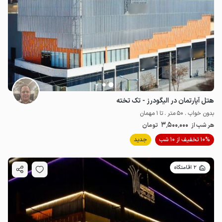
هتل آپارتمان در الیگودرز - تک تخته
بدون خواب . 50 متر . تا 1 مهمان
3٬500٬000
هر شب از
تومان
10% تخفیف از 10 شب
جدید
2 اقامتگاه