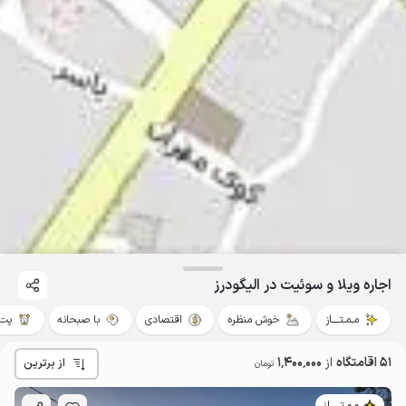
اجاره ویلا و سوئیت در الیگودرز
مـمـتــــاز
خوش منظره
اقتصادی
با صبحانه
پت‌ن
51 اقامتگاه
از
1٬400٬000
از برترین
تومان
مـمـتــــــاز