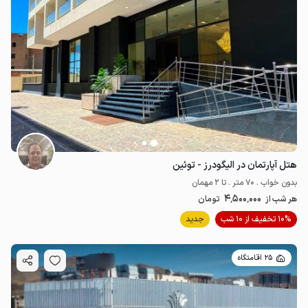
هتل آپارتمان در الیگودرز - توئین
بدون خواب . 70 متر . تا 2 مهمان
4٬500٬000
هر شب از
تومان
10% تخفیف از 10 شب
جدید
25 اقامتگاه
11.25
میلیون ت
4.3