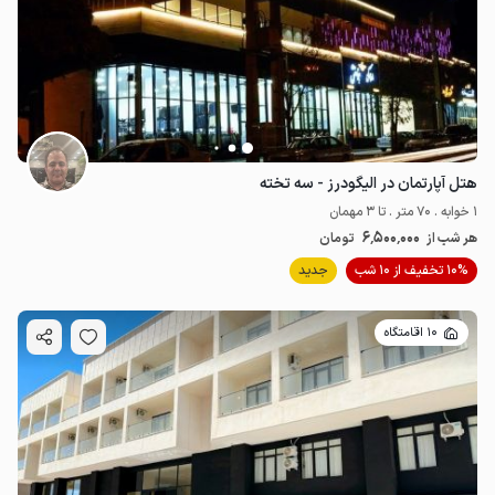
هتل آپارتمان در الیگودرز - سه تخته
1 خوابه . 70 متر . تا 3 مهمان
6٬500٬000
هر شب از
تومان
10% تخفیف از 10 شب
جدید
10 اقامتگاه