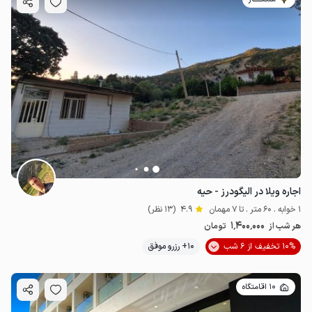
اجاره ویلا در الیگودرز - حیه
1 خوابه . 60 متر . تا 7 مهمان
4.9
(13 نظر)
1٬400٬000
هر شب از
تومان
10% تخفیف از 6 شب
10+ رزرو موفق
10 اقامتگاه