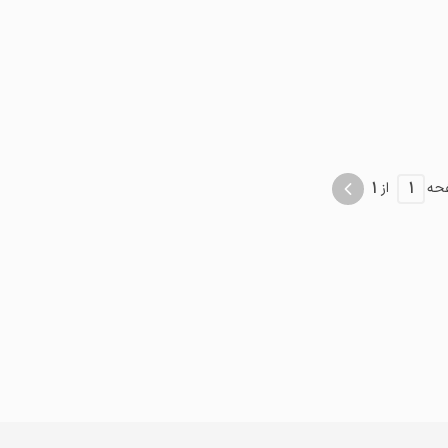
موقعیت در نقشه
وکس و مجلل
1
1
حه
از