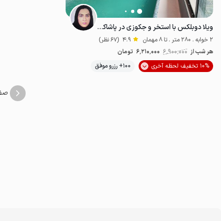
ویلا دوبلکس با استخر و جکوزی در پاشاکلا آمل
2 خوابه . 280 متر . تا 8 مهمان
4.9
(67 نظر)
هر شب از
6٬900٬000
6٬210٬000
تومان
10% تخفیف لحظه آخری
100+ رزرو موفق
خوش منظره
ل
صف