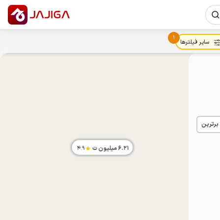
1
سایر فیلترها
 برترین
6.21
میلیون ت
4.9