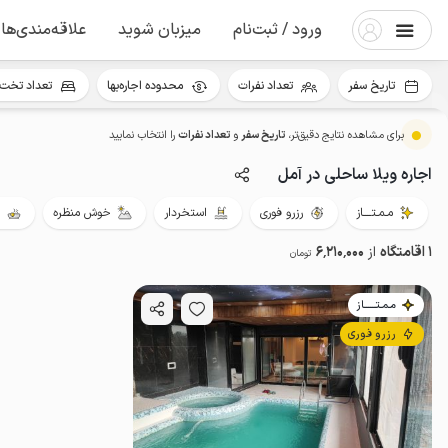
ورود / ثبت‌نام
میزبان شوید
علاقه‌مندی‌ها
تاریخ سفر
تعداد نفرات
محدوده اجاره‌بها
تعداد تخت 
برای مشاهده نتایج دقیق‌تر،
تاریخ سفر
و
تعداد نفرات
را انتخاب نمایید
اجاره ویلا ساحلی در آمل
مـمـتــــاز
رزرو فوری
استخردار
خوش منظره
1 اقامتگاه
از
6٬210٬000
تومان
مـمـتــــــاز
رزرو فوری