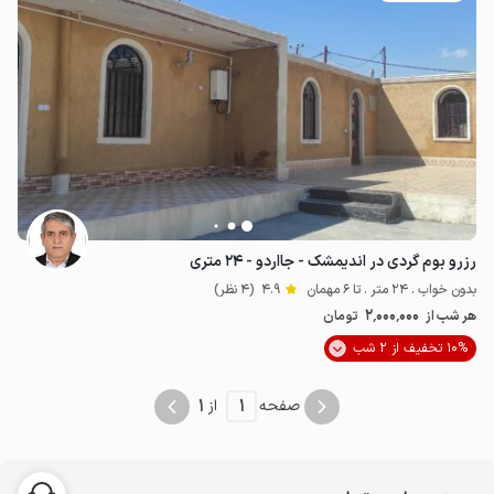
رزرو بوم گردی در اندیمشک - جااردو - ۲۴ متری
بدون خواب . 24 متر . تا 6 مهمان
4.9
(4 نظر)
2٬000٬000
هر شب از
تومان
10% تخفیف از 2 شب
1
1
صفحه
از